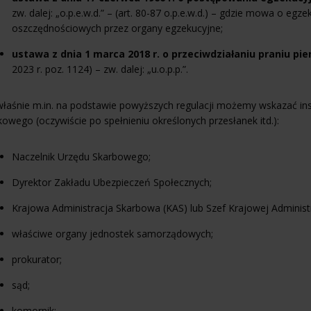
zw. dalej: „o.p.e.w.d.” – (art. 80-87 o.p.e.w.d.) – gdzie mowa o e
oszczędnościowych przez organy egzekucyjne;
ustawa z dnia 1 marca 2018 r. o przeciwdziałaniu praniu pi
2023 r. poz. 1124) – zw. dalej: „u.o.p.p.”.
łaśnie m.in. na podstawie powyższych regulacji możemy wskazać ins
owego (oczywiście po spełnieniu określonych przesłanek itd.):
Naczelnik Urzędu Skarbowego;
Dyrektor Zakładu Ubezpieczeń Społecznych;
Krajowa Administracja Skarbowa (KAS) lub Szef Krajowej Administr
właściwe organy jednostek samorządowych;
prokurator;
sąd;
komornik;