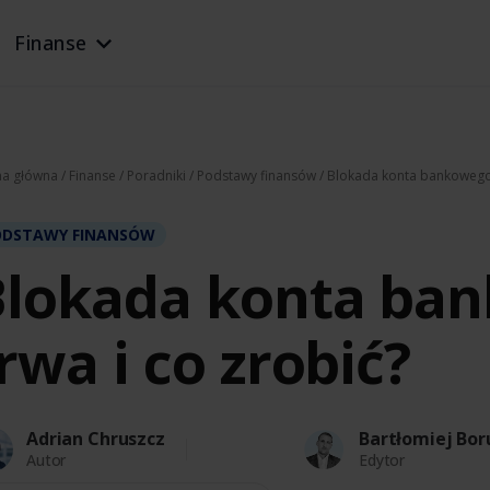
Finanse
na główna
/
Finanse
/
Poradniki
/
Podstawy finansów
/ Blokada konta bankowego –
ODSTAWY FINANSÓW
lokada konta ban
rwa i co zrobić?
Adrian Chruszcz
Bartłomiej Bor
Autor
Edytor