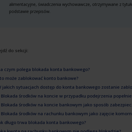
alimentacyjne, świadczenia wychowawcze, otrzymywane z tytułu
podstawie przepisów.
jdź do sekcji:
Na czym polega blokada konta bankowego?
Kto może zablokować konto bankowe?
W jakich sytuacjach dostęp do konta bankowego zostanie zab
. Blokada środków na koncie w przypadku podejrzenia popełni
. Blokada środków na koncie bankowym jako sposób zabezpiec
. Blokada środków na rachunku bankowym jako zajęcie komorn
Jak długo trwa blokada konta bankowego?
Jaka kwota na rachunku bankowym nie podlega blokadzie?