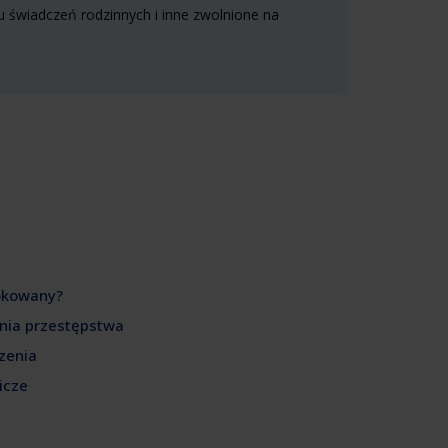
 świadczeń rodzinnych i inne zwolnione na
lokowany?
enia przestępstwa
zenia
icze