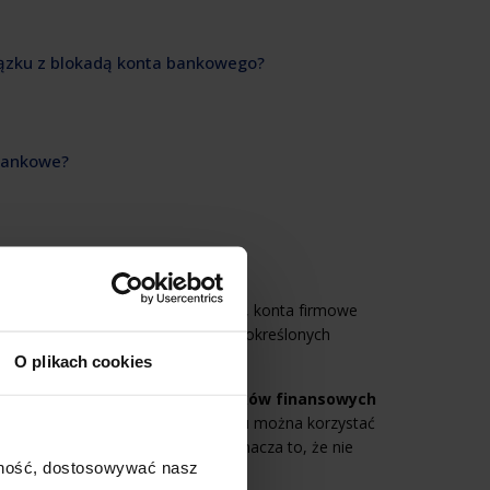
iązku z blokadą konta bankowego?
 bankowe?
o?
e
, oszczędnościowo-rozliczeniowe, konta firmowe
rmy. Musisz jednak pamiętać, że w określonych
bankowym.
O plikach cookies
ożliwienie korzystania ze środków finansowych
j blokady konta – w dalszym ciągu można korzystać
rodki bankowe są zablokowane – oznacza to, że nie
ajność, dostosowywać nasz