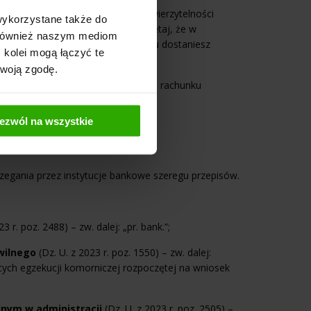
skierowanym do banku o zajęciu wierzytelności
wykorzystane także do
z z kosztami egzekucyjnymi. Pamiętaj, że w
y również naszym mediom
gzekucyjnych
, informację o zajęciu dostaniesz
 kolei mogą łączyć te
Twoją zgodę.
i środków zgromadzonych na danym rachunku
ezwól na wszystkie
zegania przez instytucje bankowe szeregu przepisów.
3 r. poz. 2488) – zw. dalej: „pr. bank.”;
wilnego
(Dz. U. z 2023 r. poz. 1550) – zw. dalej:
zących egzekucji komorniczej rozpoczętej na wniosek
jnym w administracji
(Dz. U. z 2023 r. poz. 2505) –