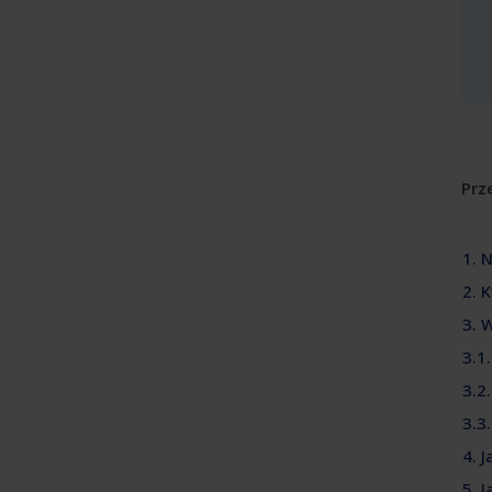
Prze
1. 
2. 
3. 
3.1
3.2
3.3
4. 
5. 