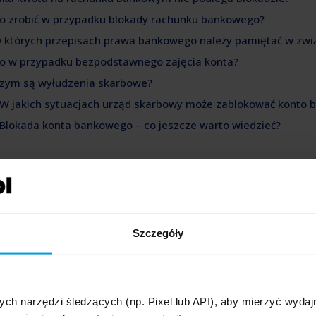
Co zrobić w przypadku blokady rachunku bankowego?
O których przepisach prawa bankowego należy pamiętać w zw
Co w przypadku bezpodstawnego zajęcia konta?
Czym są wyłudzenia skarbowe?
 W jakich sytuacjach urząd skarbowy może zablokować konto
 Blokada konta bankowego – co jeszcze warto wiedzieć?
 czym polega blokada konta bankoweg
ystanie z rachunków bankowych takich jak:
konta oszczędnościow
 wygodne i pozwala na łatwe zarządzanie budżetem własnym, jak i fi
uacjach może dojść do zablokowania Twoich środków na rachunku 
Szczegóły
 pojęciem blokady konta lub rachunku bankowego rozumiemy
uniem
omadzonych na danym rachunku bankowym. Nie oznacza to absolutne
nych funkcji konta bankowego. Decydujące jest tutaj to, że Twoje ś
ych narzędzi śledzących (np. Pixel lub API), aby mierzyć wyd
sz z nich korzystać przez określony czas.