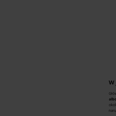
W 
Głó
alb
okol
naru