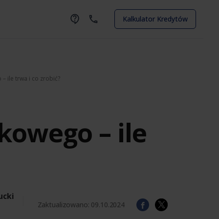
Kalkulator Kredytów
 ile trwa i co zrobić?
kowego – ile
ucki
Zaktualizowano:
09.10.2024