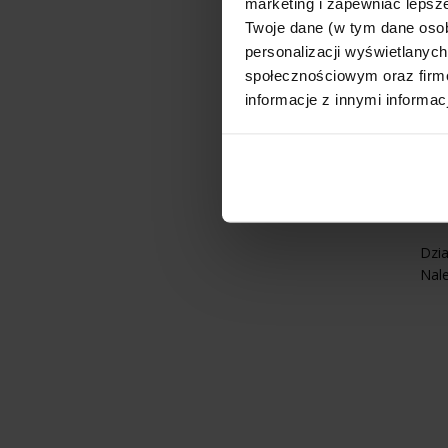
marketing i zapewniać lepsze
Blok
Twoje dane (w tym dane oso
pien
personalizacji wyświetlanyc
prz
społecznościowym oraz firmo
bezp
informacje z innymi informac
Blo
ban
Kt
Dzia
Nale