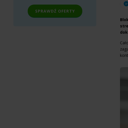
SPRAWDŹ OFERTY
Blo
str
dok
Cało
zag
kont