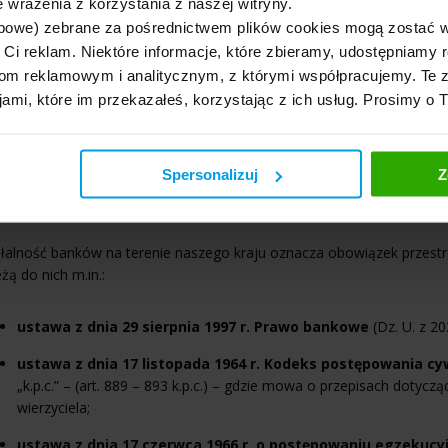
 wrażenia z korzystania z naszej witryny.
ada dotyczy określonej kwoty wskazanej np. w wezwaniu komornika 
bowe) zebrane za pośrednictwem plików cookies mogą zostać 
iężnej pochodzącej z konta bankowego do wysokości należności wra
h Ci reklam. Niektóre informacje, które zbieramy, udostępniam
ypadku zajęcia rachunku bankowego
w wyniku działań organów e
m reklamowym i analitycznym, z którymi współpracujemy. Te z
ośrednio od podmiotu, na zlecenie którego do zajęcia doszło.
jami, które im przekazałeś, korzystając z ich usług. Prosimy o 
kada środków na koncie może dotyczyć zarówno części oraz całośc
kowym/koncie bankowym.
Spersonalizuj
Z
o może zablokować konto bankowe?
łalność banków na terenie naszego kraju oznacza obowiązek przestr
żą do nich m.in.:
ustawa z dnia 29 sierpnia 1997 r. Prawo bankowe
(Dz. U. z 202
ustawa z dnia 17 listopada 1964 r. Kodeks postępowania cy
„k.p.c.” – (art. 889 – 893 k.p.c.) – gdzie mowa o przepisach dotyc
wierzyciela;
ustawa z dnia 17 czerwca 1966 r. o postępowaniu egzekucy