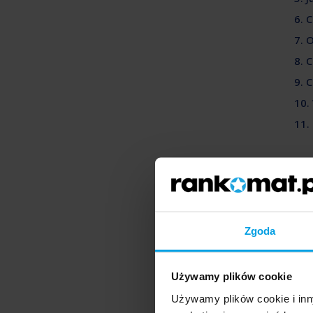
6. 
7. 
8. 
9. 
10.
11.
Na
Korz
jest
syt
Zgoda
Pod
zgr
Używamy plików cookie
z in
Używamy plików cookie i inn
może