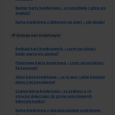
Numer karty kredytowej – co umożliwia i gdzie go
znaleźć?
Karta kredytowa z debetem na start – jak działa?
💳 Rodzaje kart kredytowych
Rodzaje kart kredytowych – czym się różnią i
kiedy warto ich używać?
Platynowa karta kredytowa – czym się wyróżnia i
ile kosztuje?
Złota karta kredytowa – co to jest i jakie korzyści
płyną z jej posiadania?
Czarna karta kredytowa – co zyskasz a co
stracisz dołączając do grona prestiżowych
klientów banku?
Karta kredytowa z ubezpieczeniem podróżnym.