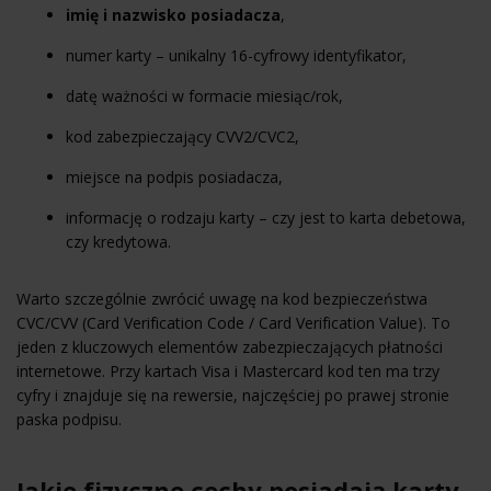
imię i nazwisko posiadacza
,
numer karty
– unikalny 16-cyfrowy identyfikator,
datę ważności w formacie miesiąc/rok,
kod zabezpieczający CVV2/CVC2,
miejsce na podpis posiadacza,
informację o rodzaju karty – czy jest to
karta debetowa
,
czy kredytowa.
Warto szczególnie zwrócić uwagę na kod bezpieczeństwa
CVC/CVV (Card Verification Code / Card Verification Value). To
jeden z kluczowych elementów zabezpieczających płatności
internetowe. Przy kartach Visa i Mastercard kod ten ma trzy
cyfry i znajduje się na rewersie, najczęściej po prawej stronie
paska podpisu.
Jakie fizyczne cechy posiadają karty