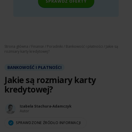
SPRAWDŹ OFERTY
Strona główna
/
Finanse
/
Poradniki
/
Bankowość i płatności
/ Jakie są
rozmiary karty kredytowej?
BANKOWOŚĆ I PŁATNOŚCI
Jakie są rozmiary karty
kredytowej?
Izabela Stachura-Adamczyk
Autor
SPRAWDZONE ŹRÓDŁO INFORMACJI