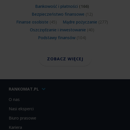
Bankowość i płatności
(166)
Bezpieczeństwo finansowe
(12)
Finanse osobiste
(45)
Mądre pożyczanie
(277)
Oszczędzanie i inwestowanie
(40)
Podstawy finansów
(104)
ZOBACZ WIĘCEJ
RANKOMAT.PL
O nas
Nasi eksperci
Biuro prasowe
Kariera