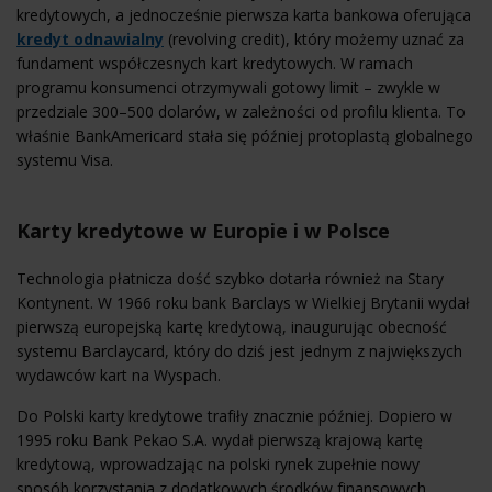
kredytowych, a jednocześnie pierwsza karta bankowa oferująca
kredyt odnawialny
(revolving credit), który możemy uznać za
fundament współczesnych kart kredytowych. W ramach
programu konsumenci otrzymywali gotowy limit – zwykle w
przedziale 300–500 dolarów, w zależności od profilu klienta. To
właśnie BankAmericard stała się później protoplastą globalnego
systemu Visa.
Karty kredytowe w Europie i w Polsce
Technologia płatnicza dość szybko dotarła również na Stary
Kontynent. W 1966 roku bank Barclays w Wielkiej Brytanii wydał
pierwszą europejską kartę kredytową, inaugurując obecność
systemu Barclaycard, który do dziś jest jednym z największych
wydawców kart na Wyspach.
Do Polski karty kredytowe trafiły znacznie później. Dopiero w
1995 roku Bank Pekao S.A. wydał pierwszą krajową kartę
kredytową, wprowadzając na polski rynek zupełnie nowy
sposób korzystania z dodatkowych środków finansowych.