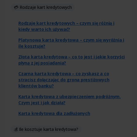
💳 Rodzaje kart kredytowych
Rodzaje kart kredytowych – czym się różnią i
kiedy warto ich używać?
Platynowa karta kredytowa – czym się wyróżnia i
ile kosztuje?
Złota karta kredytowa – co to jest i jakie korzyści
płyną z jej posiadania?
Czarna karta kredytowa – co zyskasz a co
stracisz dołączając do grona prestiżowych
klientów banku?
Karta kredytowa z ubezpieczeniem podróżnym.
Czym jest i jak działa?
Karta kredytowa dla zadłużonych
💰 Ile kosztuje karta kredytowa?