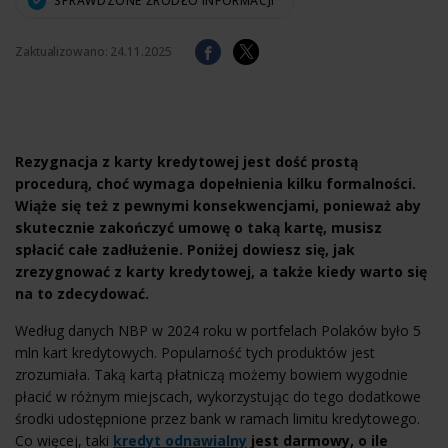
SPRAWDZONE ŹRÓDŁO INFORMACJI
Zaktualizowano:
24.11.2025
Rezygnacja z karty kredytowej jest dość prostą
procedurą, choć wymaga dopełnienia kilku formalności.
Wiąże się też z pewnymi konsekwencjami, ponieważ aby
skutecznie zakończyć umowę o taką kartę, musisz
spłacić całe zadłużenie. Poniżej dowiesz się, jak
zrezygnować z karty kredytowej, a także kiedy warto się
na to zdecydować.
Według danych NBP w 2024 roku w portfelach Polaków było 5
mln kart kredytowych. Popularność tych produktów jest
zrozumiała. Taką kartą płatniczą możemy bowiem wygodnie
płacić w różnym miejscach, wykorzystując do tego dodatkowe
środki udostępnione przez bank w ramach limitu kredytowego.
Co więcej, taki
kredyt odnawialny
jest darmowy, o ile