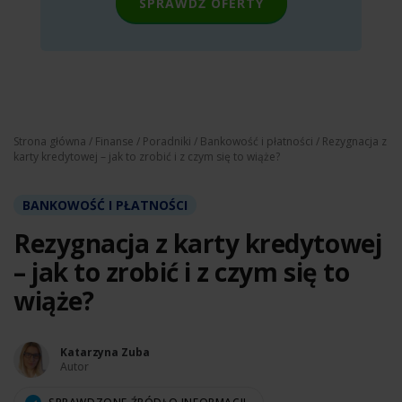
SPRAWDŹ OFERTY
Strona główna
/
Finanse
/
Poradniki
/
Bankowość i płatności
/ Rezygnacja z
karty kredytowej – jak to zrobić i z czym się to wiąże?
BANKOWOŚĆ I PŁATNOŚCI
Rezygnacja z karty kredytowej
– jak to zrobić i z czym się to
wiąże?
Katarzyna Zuba
Autor