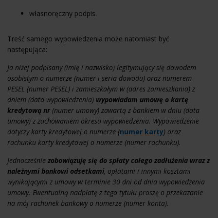
własnoręczny podpis.
Treść samego wypowiedzenia może natomiast być
następująca:
Ja niżej podpisany (imię i nazwisko) legitymujący się dowodem
osobistym o numerze (numer i seria dowodu) oraz numerem
PESEL (numer PESEL) i zamieszkałym w (adres zamieszkania) z
dniem (data wypowiedzenia)
wypowiadam umowę o kartę
kredytową nr
(numer umowy) zawartą z bankiem w dniu (data
umowy) z zachowaniem okresu wypowiedzenia. Wypowiedzenie
dotyczy karty kredytowej o numerze (
numer karty
) oraz
rachunku karty kredytowej o numerze (numer rachunku).
Jednocześnie
zobowiązuję się do spłaty całego zadłużenia wraz z
należnymi bankowi odsetkami
, opłatami i innymi kosztami
wynikającymi z umowy w terminie 30 dni od dnia wypowiedzenia
umowy. Ewentualną nadpłatę z tego tytułu proszę o przekazanie
na mój rachunek bankowy o numerze (numer konta).