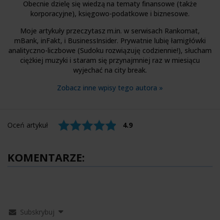
Obecnie dzielę się wiedzą na tematy finansowe (także
korporacyjne), księgowo-podatkowe i biznesowe.
Moje artykuły przeczytasz m.in. w serwisach Rankomat,
mBank, inFakt, i BusinessInsider. Prywatnie lubię łamigłówki
analityczno-liczbowe (Sudoku rozwiązuję codziennie!), słucham
ciężkiej muzyki i staram się przynajmniej raz w miesiącu
wyjechać na city break.
Zobacz inne wpisy tego autora »
Oceń artykuł
4.9
KOMENTARZE:
Subskrybuj