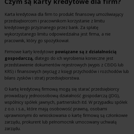
Czym są karty kredytowe dla firm?
Karta kredytowa dla firm to produkt finansowy umożliwiający
przedsiębiorcom i pracownikom korzystanie z limitu
kredytowego przyznanego przez bank. Za spłatę
wykorzystanego limitu odpowiedzialna jest firma, a nie
pracownik, który go spożytkował.
Firmowe karty kredytowe
powiązane są z działalnością
gospodarczą,
dlatego do ich wyrobienia konieczne jest
przedstawienie dokumentów rejestrowych (wypis z CEiDG lub
KRS) i finansowych (wyciąg z księgi przychodów i rozchodów lub
bilans zysków i strat) przedsiębiorstwa.
O kartę kredytową firmową mogą się starać przedsiębiorcy
prowadzący jednoosobową działalność gospodarczą (JDG),
wspólnicy spółek jawnych, partnerskich itd. W przypadku spółek
z o.o. i s.a., które mają osobowość prawną, osobami
uprawnionymi do wnioskowania o kartę firmową są członkowie
zarządu, prokurent lub pełnomocnik umocowany uchwałą
zarządu.