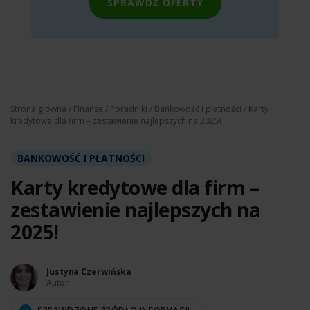
SPRAWDŹ OFERTY
Strona główna
/
Finanse
/
Poradniki
/
Bankowość i płatności
/ Karty
kredytowe dla firm – zestawienie najlepszych na 2025!
BANKOWOŚĆ I PŁATNOŚCI
Karty kredytowe dla firm –
zestawienie najlepszych na
2025!
Justyna Czerwińska
Autor