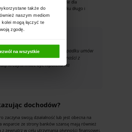
 warunki uzyskania kredytu będą inne dla
wykorzystane także do
ięcy a inne, kiedy firma jest na rynku długo i
y również naszym mediom
 kolei mogą łączyć te
Twoją zgodę.
dnie zabezpieczenie. Bank w przypadku umów
ezwól na wszystkie
a zgody na potrącenie wierzytelności z
aty kredytu może być hipoteka na
kazując dochodów?
o zaczyna swoją działalność lub jest obecna na
 Na wsparcie ze strony banków szansę mają również
a z zewnątrz w celu utrzymania płynności finansowej.