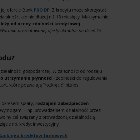
jej ofercie Bank
PKO BP
. Z kredytu może skorzystać
ziałalność, ale nie dłużej niż 18 miesięcy. Maksymalnie
leży od oceny zdolności kredytowej
.
Warunki prezentowanej oferty aktualne na dzień 19
odu?
ziałalności gospodarczej. W zależności od rodzaju
bo utrzymanie płynności
i zdolności do regulowania
rt, które pozwalają “rozkręcić” biznes
 okresem spłaty,
rodzajem zabezpieczeń
 wymogami – np. prowadzeniem działalność przez
wolny cel związany z prowadzoną działalnością
ęcie np. kredyt inwestycyjny.
Rankingu kredytów firmowych
.