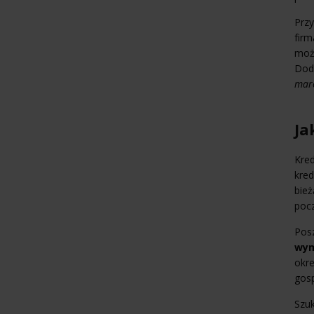
Przy
firm
możn
Dod
marc
Ja
Kred
kre
bież
pocz
Posz
wym
okre
gosp
Szuk