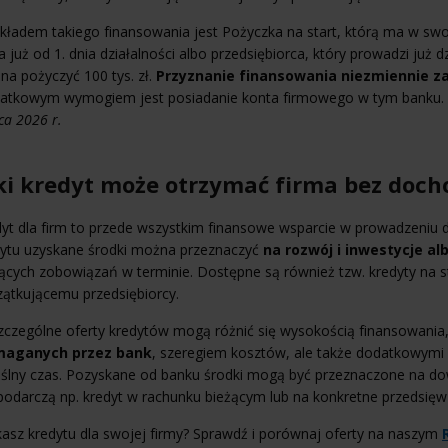
kładem takiego finansowania jest Pożyczka na start, którą ma w swo
a już od 1. dnia działalności albo przedsiębiorca, który prowadzi już d
a pożyczyć 100 tys. zł.
Przyznanie finansowania niezmiennie za
atkowym wymogiem jest posiadanie konta firmowego w tym banku.
a 2026 r.
ki kredyt może otrzymać firma bez doch
yt dla firm to przede wszystkim finansowe wsparcie w prowadzeniu d
dytu uzyskane środki można przeznaczyć
na rozwój i inwestycje al
ących zobowiązań w terminie. Dostępne są również tzw. kredyty na sta
ątkującemu przedsiębiorcy.
czególne oferty kredytów mogą różnić się wysokością finansowania,
aganych przez bank
, szeregiem kosztów, ale także dodatkowymi
ślny czas. Pozyskane od banku środki mogą być przeznaczone na do
odarczą np. kredyt w rachunku bieżącym lub na konkretne przedsięwzi
asz kredytu dla swojej firmy? Sprawdź i porównaj oferty na naszym