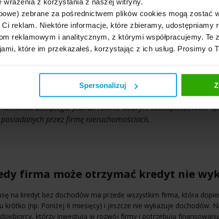
 wrażenia z korzystania z naszej witryny.
zy się także potencjał rozwoju firmy
. Ocena zdolności kredytowej i
bowe) zebrane za pośrednictwem plików cookies mogą zostać 
dsiębiorcy, który prowadzi swoją działalność krótko np. poniżej 6 mies
erza dalej inwestować w swój rozwój i poszerzać działalność.
h Ci reklam. Niektóre informacje, które zbieramy, udostępniam
m reklamowym i analitycznym, z którymi współpracujemy. Te z
jami, które im przekazałeś, korzystając z ich usług. Prosimy o 
Spróbuj tego
Pomocne w uzyskaniu finansowania może być również odpowie
Spersonalizuj
Z
kredytowych najczęściej wymaga weksla in blanco albo podpisani
rachunku bieżącego. Jednak równie dobrym zabezpieczeniem spł
posiadanych przez firmę nieruchomościach.
edy firma może otrzymać kredyt nie wy
sę na kredyt bez dochodów ma przede wszystkim firma, która dopier
u krótko (np. Poniżej 6 miesięcy) i jeszcze nie wykazuje dochodów.
dsiębiorcy, którzy inwestują w rozwój firmy i potrzebują finansowani