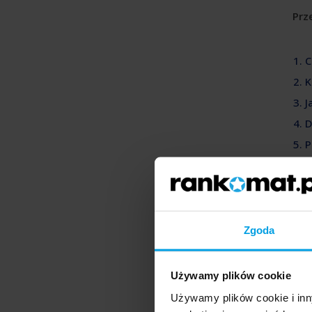
Prze
1. 
2. 
3. 
4. 
5. 
6. 
7. 
Cz
Zgoda
Firm
kre
Używamy plików cookie
Używamy plików cookie i inn
Sytu