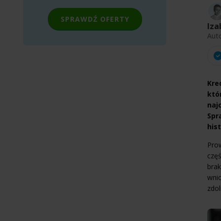
SPRAWDŹ OFERTY
Iza
Aut
Kre
któ
naj
Spr
his
Prow
częś
brak
wnio
zdol