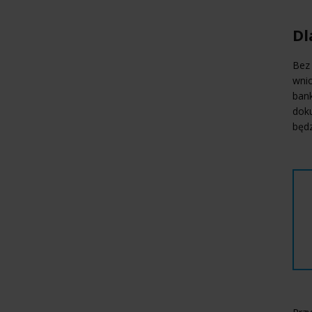
Dl
Bez 
wnio
bank
doku
będz