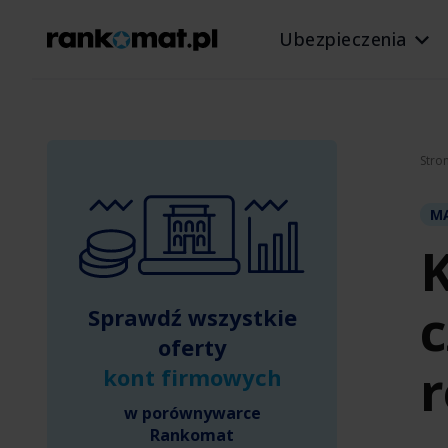
Ubezpieczenia
Stro
MĄ
K
c
Sprawdź wszystkie
oferty
r
kont firmowych
w porównywarce
Rankomat