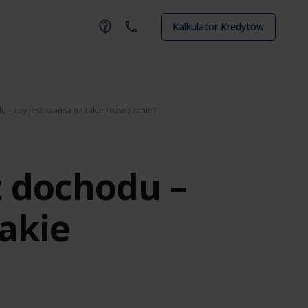
Kalkulator Kredytów
u – czy jest szansa na takie rozwiązanie?
z dochodu –
takie