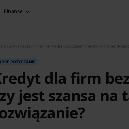
Finanse
na główna
/
Finanse
/
Poradniki
/
Mądre pożyczanie
/ Kredyt dla firm bez dochod
DRE POŻYCZANIE
redyt dla firm be
zy jest szansa na 
ozwiązanie?