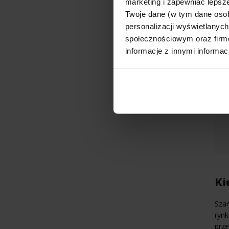
marketing i zapewniać lepsze
lic
Twoje dane (w tym dane oso
prze
zami
personalizacji wyświetlanyc
społecznościowym oraz firmo
informacje z innymi informac
Ki
Szan
rynk
prze