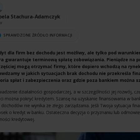
bela Stachura-Adamczyk
or
SPRAWDZONE ŹRÓDŁO INFORMACJI
dyt dla firm bez dochodu jest możliwy, ale tylko pod warunki
ra gwarantuje terminową spłatę zobowiązania. Pieniądze na 
częściej mogą otrzymać firmy, które dopiero wchodzą na rynek 
awdzamy w jakich sytuacjach brak dochodu nie przekreśla fin
toria spłat i zabezpieczenia oraz gdzie poza bankiem można s
adzenie działalności gospodarczej, a w szczególności jej rozwój, 
ci można pokryć kredytem. Szansę na uzyskanie finansowania w bank
 dochodów nie wynika ze złego zarządzania. Jeśli Twoja sytuacja fi
sek o kredyt w banku. Ostateczna decyzja o przyznaniu lub odmowie
ności kredytowej.