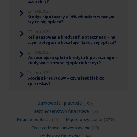
uzupełnić?
28 lipca 2026
Kredyt hipoteczny z 10% wkładem własnym –
czy to się opłaca?
27 lipca 2026
Refinansowanie kredytu hipotecznego – na
czym polega, ile kosztuje i kiedy się opłaca?
27 lipca 2026
Wcześniejsza spłata kredytu hipotecznego –
kiedy warto szybciej spłacić kredyt?
24 lipca 2026
Scoring kredytowy – czym jest i jak go
sprawdzić?
Bankowość i płatności
(166)
Bezpieczeństwo finansowe
(12)
Finanse osobiste
(45)
Mądre pożyczanie
(277)
Oszczędzanie i inwestowanie
(40)
Podstawy finansów
(104)