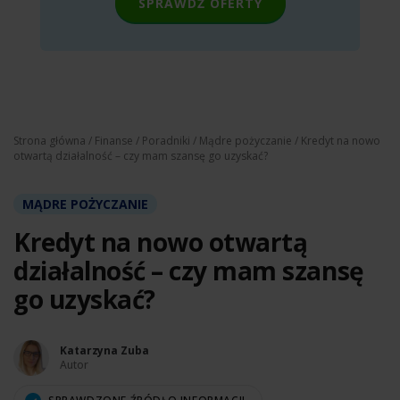
SPRAWDŹ OFERTY
Strona główna
/
Finanse
/
Poradniki
/
Mądre pożyczanie
/ Kredyt na nowo
otwartą działalność – czy mam szansę go uzyskać?
MĄDRE POŻYCZANIE
Kredyt na nowo otwartą
działalność – czy mam szansę
go uzyskać?
Katarzyna Zuba
Autor