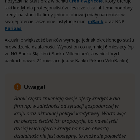
Pożyczki na Start oraz w banku
Credit Agricole
, który oferuje
taki kredyt dla profesjonalistów. Jeszcze kilka lat temu podobny
kredyt na start dla firmy jednoosobowej miały natomiast w
swojej ofercie także inne instytucje m.in.
mBank
oraz BNP
Paribas
.
Aktualnie większość banków wymaga jednak określonego stażu
prowadzenia działalności. Wynosi on co najmniej 6 miesięcy (np.
w ING Banku Śląskim i Banku Millennium), a w niektórych
bankach nawet 24 miesiące (np. w Banku Pekao i VeloBanku).
Uwaga!
Banki często zmieniają swoje oferty kredytów dla
firm np. w zależności od sytuacji gospodarczej w
kraju oraz aktualnej polityki kredytowej. Warto więc
na bieżąco śledzić ich propozycje, bo nawet jeśli
dzisiaj w ich ofercie kredyt na nowo otwartą
działalność nie jest dostępny, to może się pojawić w