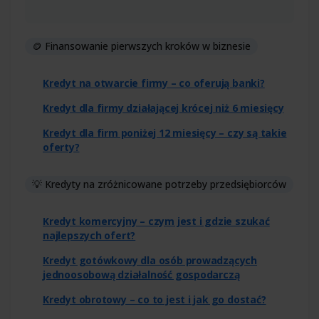
🪙 Finansowanie pierwszych kroków w biznesie
Kredyt na otwarcie firmy – co oferują banki?
Kredyt dla firmy działającej krócej niż 6 miesięcy
Kredyt dla firm poniżej 12 miesięcy – czy są takie
oferty?
💡 Kredyty na zróżnicowane potrzeby przedsiębiorców
Kredyt komercyjny – czym jest i gdzie szukać
najlepszych ofert?
Kredyt gotówkowy dla osób prowadzących
jednoosobową działalność gospodarczą
Kredyt obrotowy – co to jest i jak go dostać?