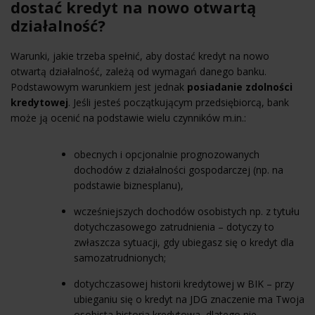
dostać kredyt na nowo otwartą
działalność?
Warunki, jakie trzeba spełnić, aby dostać kredyt na nowo
otwartą działalność, zależą od wymagań danego banku.
Podstawowym warunkiem jest jednak
posiadanie zdolności
kredytowej
. Jeśli jesteś początkującym przedsiębiorcą, bank
może ją ocenić na podstawie wielu czynników m.in.:
obecnych i opcjonalnie prognozowanych
dochodów z działalności gospodarczej (np. na
podstawie biznesplanu),
wcześniejszych dochodów osobistych np. z tytułu
dotychczasowego zatrudnienia – dotyczy to
zwłaszcza sytuacji, gdy ubiegasz się o kredyt dla
samozatrudnionych;
dotychczasowej historii kredytowej w
BIK
– przy
ubieganiu się o kredyt na JDG znaczenie ma Twoja
osobista historia kredytowa, dlatego nie