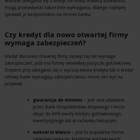
Warunki ubiegania się o kredyt na nową otwartą działalność
mogą przewidywać także inne wymagania, dlatego najlepiej
sprawdź je bezpośrednio na stronie banku.
Czy kredyt dla nowo otwartej firmy
wymaga zabezpieczeń?
Kredyt dla nowo otwartej firmy zazwyczaj nie wymaga
zabezpieczeń, jeśli ma formę niewielkiej pożyczki gotówkowej.
Dopiero przy ubieganiu się o wyższą kwotę kredytu lub o kredyt
celowy banki wymagają zabezpieczenia i może nim być na
przykład:
gwarancja de minimis
– jest ona udzielana
przez Bank Gospodarstwa Krajowego i może
objąć do 60% kwoty kredytu gotówkowego,
inwestycyjnego lub w rachunku bieżącym;
weksel in blanco
– jest to popularna forma
zabezpieczenia np. kredytów gotówkowych;