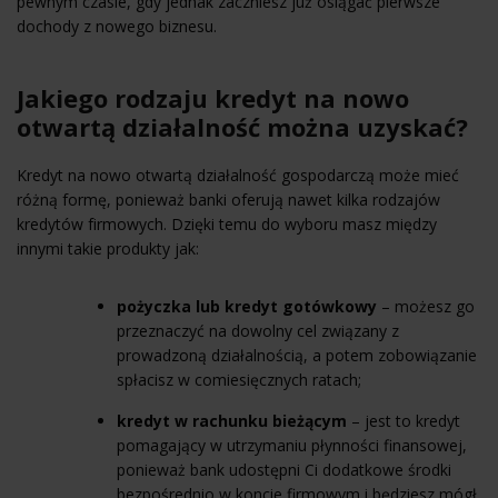
pewnym czasie, gdy jednak zaczniesz już osiągać pierwsze
dochody z nowego biznesu.
Jakiego rodzaju kredyt na nowo
otwartą działalność można uzyskać?
Kredyt na nowo otwartą działalność gospodarczą może mieć
różną formę, ponieważ banki oferują nawet kilka rodzajów
kredytów firmowych. Dzięki temu do wyboru masz między
innymi takie produkty jak:
pożyczka lub
kredyt gotówkowy
– możesz go
przeznaczyć na dowolny cel związany z
prowadzoną działalnością, a potem zobowiązanie
spłacisz w comiesięcznych ratach;
kredyt w rachunku bieżącym
– jest to kredyt
pomagający w utrzymaniu płynności finansowej,
ponieważ bank udostępni Ci dodatkowe środki
bezpośrednio w koncie firmowym i będziesz mógł