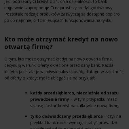
Jeśli potrzebny Ci kredyt od 1. dnia działalności, to bank
najpewniej zaproponuje Ci najprostszy kredyt gotówkowy.
Pozostałe rodzaje produktów zazwyczaj są dostępne dopiero
po co najmniej 6-12 miesiącach funkcjonowania na rynku.
Kto może otrzymać kredyt na nowo
otwartą firmę?
O tym, kto może otrzymać kredyt na nowo otwartą firmę,
decydują warunki oferty określone przez dany bank. Każda
instytucja ustala je w indywidualny sposób, dlatego w zależności
od oferty o kredyt może ubiegać się na przykład:
każdy przedsiębiorca, niezależnie od stażu
prowadzenia firmy
– w tym przypadku masz
szansę dostać kredyt na całkowicie nową firmę;
tylko doświadczony przedsiębiorca
– czyli na
przykład bank może wymagać, abyś prowadził
działalność od co najmniej 6 miesięcy;