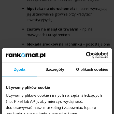
hipoteka na nieruchomości
– banki wymagają
jej ustanowienia głównie przy kredytach
inwestycyjnych;
zastaw na majątku trwałym
– np. na
maszynach i urządzeniach;
blokada środków na rachunku
– pozostają one
do dyspozycji banku, dopóki nie spłacisz
zobowiązania.
Zgoda
Szczegóły
O plikach cookies
Spróbuj tego
Nawet jeśli bank nie wymaga zabezpieczenia
Używamy plików cookie
kredytu, możesz je zaproponować z własnej
Używamy plików cookie i innych narzędzi śledzących
inicjatywy. Dzięki temu możesz nie tylko zwiększyć
(np. Pixel lub API), aby mierzyć wydajność,
szanse na uzyskanie finansowania, ale także na
dostosowywać nasz marketing i zapewniać lepsze
otrzymanie go w wyższej kwocie.
wrażenia z korzystania z naszej witryny.