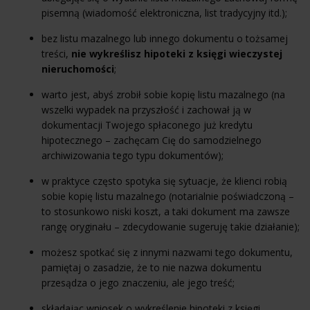
pisemną (wiadomość elektroniczna, list tradycyjny itd.);
bez listu mazalnego lub innego dokumentu o tożsamej
treści,
nie wykreślisz hipoteki z księgi wieczystej
nieruchomości
;
warto jest, abyś zrobił sobie kopię listu mazalnego (na
wszelki wypadek na przyszłość i zachował ją w
dokumentacji Twojego spłaconego już kredytu
hipotecznego – zachęcam Cię do samodzielnego
archiwizowania tego typu dokumentów);
w praktyce często spotyka się sytuacje, że klienci robią
sobie kopię listu mazalnego (notarialnie poświadczoną –
to stosunkowo niski koszt, a taki dokument ma zawsze
rangę oryginału – zdecydowanie sugeruję takie działanie);
możesz spotkać się z innymi nazwami tego dokumentu,
pamiętaj o zasadzie, że to nie nazwa dokumentu
przesądza o jego znaczeniu, ale jego treść;
składając wniosek o wykreślenie hipoteki z księgi