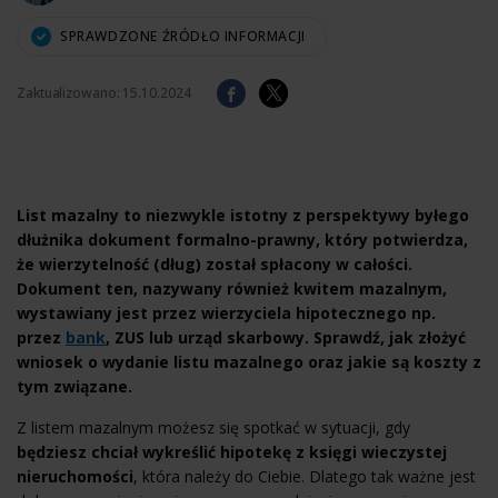
SPRAWDZONE ŹRÓDŁO INFORMACJI
Zaktualizowano:
15.10.2024
List mazalny to niezwykle istotny z perspektywy byłego
dłużnika dokument formalno-prawny, który potwierdza,
że wierzytelność (dług) został spłacony w całości.
Dokument ten, nazywany również kwitem mazalnym,
wystawiany jest przez wierzyciela hipotecznego np.
przez
bank
, ZUS lub urząd skarbowy. Sprawdź, jak złożyć
wniosek o wydanie listu mazalnego oraz jakie są koszty z
tym związane.
Z listem mazalnym możesz się spotkać w sytuacji, gdy
będziesz chciał wykreślić hipotekę z księgi wieczystej
nieruchomości
, która należy do Ciebie. Dlatego tak ważne jest