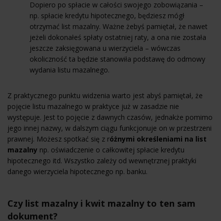
Dopiero po spłacie w całości swojego zobowiązania –
np. spłacie kredytu hipotecznego, będziesz mógł
otrzymać list mazalny. Ważne żebyś pamiętał, że nawet
jeżeli dokonałeś spłaty ostatniej raty, a ona nie została
jeszcze zaksięgowana u wierzyciela – wówczas
okoliczność ta będzie stanowiła podstawę do odmowy
wydania listu mazalnego.
Z praktycznego punktu widzenia warto jest abyś pamiętał, że
pojęcie listu mazalnego w praktyce już w zasadzie nie
występuje. Jest to pojęcie z dawnych czasów, jednakże pomimo
jego innej nazwy, w dalszym ciągu funkcjonuje on w przestrzeni
prawnej. Możesz spotkać się z r
óżnymi określeniami na list
mazalny
np. oświadczenie o całkowitej spłacie kredytu
hipotecznego itd. Wszystko zależy od wewnętrznej praktyki
danego wierzyciela hipotecznego np. banku.
Czy list mazalny i kwit mazalny to ten sam
dokument?