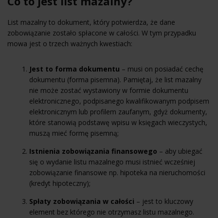
Co to jest list mazalny?
List mazalny to dokument, który potwierdza, że dane
zobowiązanie zostało spłacone w całości. W tym przypadku
mowa jest o trzech ważnych kwestiach:
Jest to forma dokumentu
– musi on posiadać cechę
dokumentu (forma pisemna). Pamiętaj, że list mazalny
nie może zostać wystawiony w formie dokumentu
elektronicznego, podpisanego kwalifikowanym podpisem
elektronicznym lub profilem zaufanym, gdyż dokumenty,
które stanowią podstawę wpisu w księgach wieczystych,
muszą mieć formę pisemną;
Istnienia zobowiązania finansowego
– aby ubiegać
się o wydanie listu mazalnego musi istnieć wcześniej
zobowiązanie finansowe np. hipoteka na nieruchomości
(
kredyt hipoteczny
);
Spłaty zobowiązania w całości
– jest to kluczowy
element bez którego nie otrzymasz listu mazalnego.