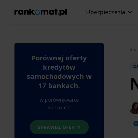
Ubezpieczenia
Stro
Porównaj oferty
kredytów
MĄ
samochodowych w
N
17 bankach.
w porównywarce
Rankomat
SPRAWDŹ OFERTY