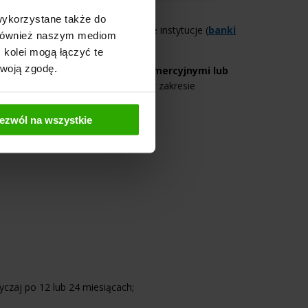
wykorzystane także do
lony wyłącznie przez uprawnione instytucje (
banki
y również naszym mediom
 kolei mogą łączyć te
Twoją zgodę.
go
we współpracy z bankami komercyjnymi lub
agen Bank. Wówczas pośredniczą w zakresie
tu.
ezwól na wszystkie
yczaj po 12 lub 24 miesiącach;