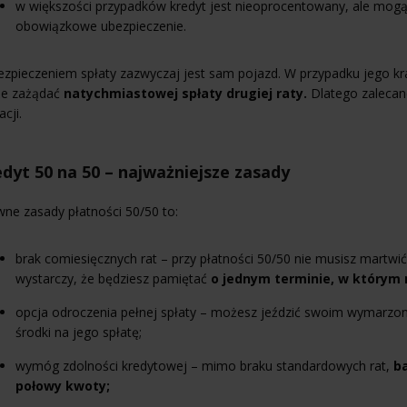
w większości przypadków kredyt jest nieoprocentowany, ale mogą p
obowiązkowe ubezpieczenie.
zpieczeniem spłaty zazwyczaj jest sam pojazd. W przypadku jego kra
e zażądać
natychmiastowej spłaty drugiej raty.
Dlatego zalecan
acji.
dyt 50 na 50 – najważniejsze zasady
ne zasady płatności 50/50 to:
brak comiesięcznych rat – przy płatności 50/50 nie musisz martwić
wystarczy, że będziesz pamiętać
o jednym terminie, w którym 
opcja odroczenia pełnej spłaty – możesz jeździć swoim wymarz
środki na jego spłatę;
wymóg zdolności kredytowej – mimo braku standardowych rat,
ba
połowy kwoty;