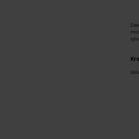
Zabe
moż
sytu
Kre
Głów