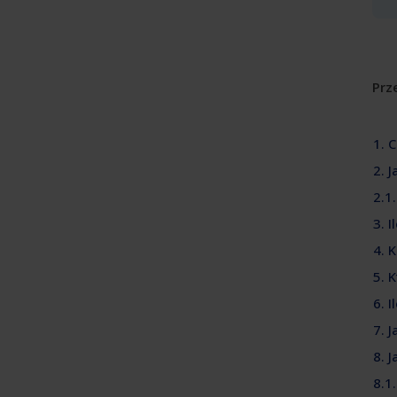
Prze
1. 
2. 
2.1
3. 
4. 
5. 
6. 
7. 
8. 
8.1