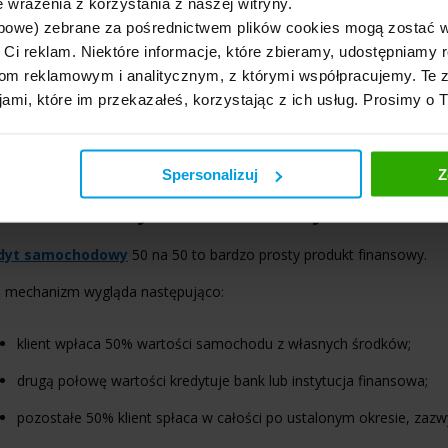
 wrażenia z korzystania z naszej witryny.
bowe) zebrane za pośrednictwem plików cookies mogą zostać 
to wiedzieć!
Zgodnie z ustawą Prawo bankowe kredyt może być udzie
h Ci reklam. Niektóre informacje, które zbieramy, udostępniam
OK-i), które podlegają nadzorowi KNF.
m reklamowym i analitycznym, z którymi współpracujemy. Te z
jami, które im przekazałeś, korzystając z ich usług. Prosimy o 
lerzy oferują zatem płatność 50/50 w formie kredytu samochodowe
pośrednictwem własnego banku,
jak np. Toyota Bank czy Volksw
ności faktycznych i prawnych związanych z zawieraniem umów kredy
Spersonalizuj
Z
k działa kredyt samochodowy 50 na 50?
dyt samochodowy
50 na 50 to bardzo prosty produkt finansowy.
o mechanizm wygląda następująco:
klient wpłaca 50% wartości samochodu z własnych środków;
drugą połowę wartości kredytuje bank lub instytucja finansowa;
pozostałe 50% klient spłaca w całości po ustalonym okresie, zazw