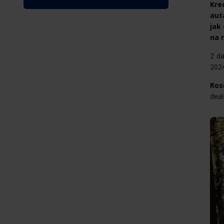
Kre
aut
jak
na 
Z d
2024
Ros
deal