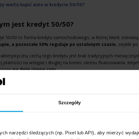
Czy warto kupić auto w kredycie 50/50?
ym jest kredyt 50/50?
yt 50/50 to forma kredytu samochodowego, w której klient zobowiąz
upie, a pozostałe 50% reguluje po ustalonym czasie
, zwykle po
akterystyczną cechą tego kredytu jest brak tradycyjnych miesięcznyc
j płatności na wstępie i drugiej na koniec okresu finansowania. Inn
łożony
na dwie równe raty.
Przykład
Szczegóły
Pan Tomasz chce kupić samochód o wartości 140 000 zł. Sko
rat 50/50. Przy podpisaniu umowy dokonuje wpłaty własnej 
zł spłaci po roku. W tym czasie korzysta z pojazdu bez konie
ych narzędzi śledzących (np. Pixel lub API), aby mierzyć wyd