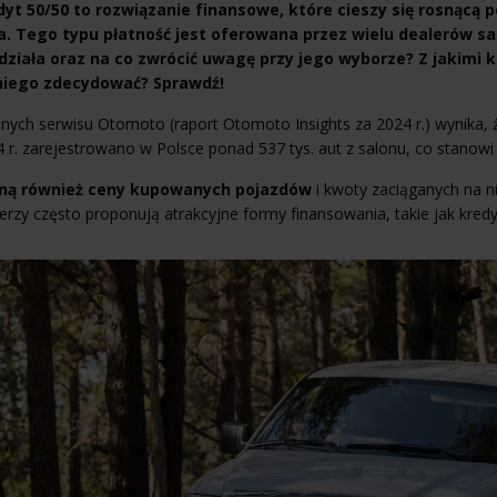
dyt 50/50 to rozwiązanie finansowe, które cieszy się rosnącą 
a. Tego typu płatność jest oferowana przez wielu dealerów s
 działa oraz na co zwrócić uwagę przy jego wyborze? Z jakimi k
niego zdecydować? Sprawdź!
anych serwisu Otomoto (raport Otomoto Insights za 2024 r.) wynik
 r. zarejestrowano w Polsce ponad 537 tys. aut z salonu, co stanowi
ną również ceny kupowanych pojazdów
i kwoty zaciąganych na 
erzy często proponują atrakcyjne formy finansowania, takie jak kredy