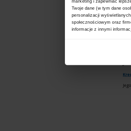
marketing i zapewniać lepsze
Twoje dane (w tym dane oso
War
personalizacji wyświetlanyc
i SK
społecznościowym oraz firmo
informacje z innymi informac
Dea
za 
czyn
Ja
Kre
Jeg