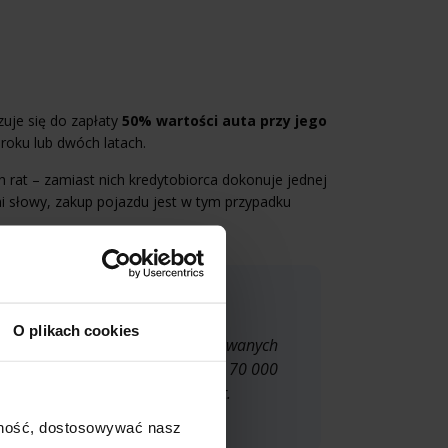
uje się do zapłaty
50% wartości auta przy jego
 roku lub dwóch latach.
h rat – zamiast nich kredytobiorca dokonuje jednej
ymi słowy, zakup pojazdu jest w tym przypadku
O plikach cookies
rzystał u dealera z nieoprocentowanych
w wysokości 70 000 zł. Pozostałe 70 000
czności płacenia miesięcznych rat.
ajność, dostosowywać nasz