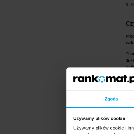
9. 
Cz
Kred
zak
Char
duże
roz
Zgoda
Używamy plików cookie
Używamy plików cookie i inn