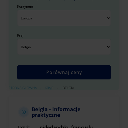
Kontynent
Kraj
AKTUALNIE:
STRONA GŁÓWNA
KRAJE
BELGIA
Belgia - informacje
praktyczne
Język:
niderlandzki, francuski