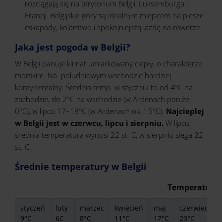
rozciągają się na terytorium Belgii, Luksemburga i
Francji. Belgijskie góry są idealnym miejscem na piesze
eskapady, kolarstwo i spokojniejszą jazdę na rowerze.
Jaka jest pogoda w Belgii?
W Belgii panuje klimat umiarkowany ciepły, o charakterze
morskim. Na południowym wschodzie bardziej
kontynentalny. Średnia temp. w styczniu to od 4°C na
zachodzie, do 2°C na wschodzie (w Ardenach poniżej
0°C), w lipcu 17–18°C (w Ardenach ok. 15°C).
Najcieplej
w Belgii jest w czerwcu, lipcu i sierpniu.
W lipcu
średnia temperatura wynosi 22 st. C, w sierpniu sięga 22
st. C.
Średnie temperatury w Belgii
Temperatura 
styczeń
luty
marzec
kwiecień
maj
czerwiec
l
9°C
6C
8°C
11°C
17°C
23°C