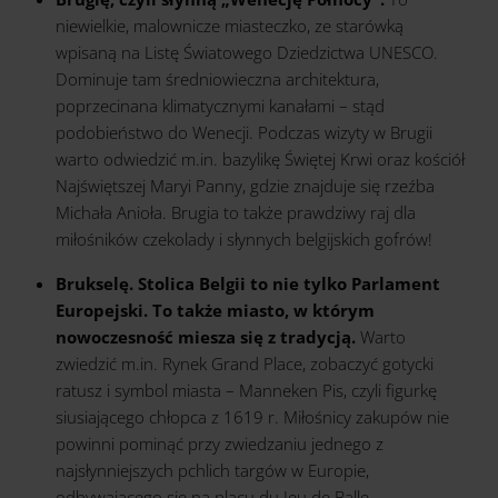
niewielkie, malownicze miasteczko, ze starówką
wpisaną na Listę Światowego Dziedzictwa UNESCO.
Dominuje tam średniowieczna architektura,
poprzecinana klimatycznymi kanałami – stąd
podobieństwo do Wenecji. Podczas wizyty w Brugii
warto odwiedzić m.in. bazylikę Świętej Krwi oraz kościół
Najświętszej Maryi Panny, gdzie znajduje się rzeźba
Michała Anioła. Brugia to także prawdziwy raj dla
miłośników czekolady i słynnych belgijskich gofrów!
Brukselę. Stolica Belgii to nie tylko Parlament
Europejski. To także miasto, w którym
nowoczesność miesza się z tradycją.
Warto
zwiedzić m.in. Rynek Grand Place, zobaczyć gotycki
ratusz i symbol miasta – Manneken Pis, czyli figurkę
siusiającego chłopca z 1619 r. Miłośnicy zakupów nie
powinni pominąć przy zwiedzaniu jednego z
najsłynniejszych pchlich targów w Europie,
odbywającego się na placu du Jeu de Balle.