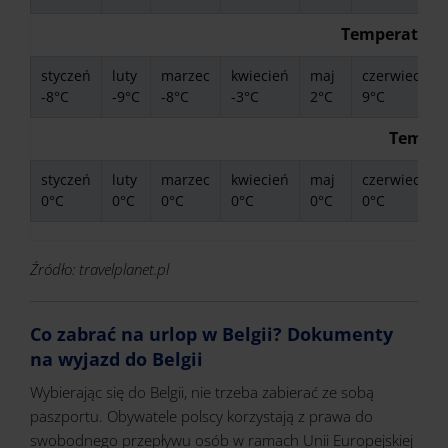
Temperatura 
styczeń
luty
marzec
kwiecień
maj
czerwiec
l
-8°C
-9°C
-8°C
-3°C
2°C
9°C
Temper
styczeń
luty
marzec
kwiecień
maj
czerwiec
l
0°C
0°C
0°C
0°C
0°C
0°C
Źródło: travelplanet.pl
Co zabrać na urlop w Belgii? Dokumenty
na wyjazd do Belgii
Wybierając się do Belgii, nie trzeba zabierać ze sobą
paszportu. Obywatele polscy korzystają z prawa do
swobodnego przepływu osób w ramach Unii Europejskiej