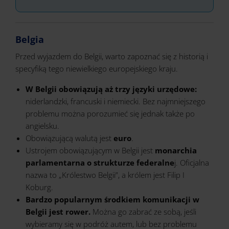
Belgia
Przed wyjazdem do Belgii, warto zapoznać się z historią i
specyfiką tego niewielkiego europejskiego kraju.
W Belgii obowiązują aż trzy języki urzędowe:
niderlandzki, francuski i niemiecki. Bez najmniejszego
problemu można porozumieć się jednak także po
angielsku.
Obowiązującą walutą jest
euro
.
Ustrojem obowiązującym w Belgii jest
monarchia
parlamentarna o strukturze federalne
j. Oficjalna
nazwa to „Królestwo Belgii”, a królem jest Filip I
Koburg.
Bardzo popularnym środkiem komunikacji w
Belgii jest rower.
Można go zabrać ze sobą, jeśli
wybieramy się w podróż autem, lub bez problemu