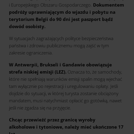
i Europejskiego Obszaru Gospodarczego.
Dokumentem
podróży uprawniającym do wjazdu i pobytu na
terytorium Belgii do 90 dni jest paszport bądź
dowód osobisty.
W sytuacjach zagrażających polityce bezpieczeństwa
państwa i zdrowiu publicznemu mogą zajść w tym
zakresie ograniczenia.
W Antwerpii, Brukseli i Gandawie obowiązuje
strefa niskiej emisji (LEZ).
Oznacza to, że samochody,
które nie spełniają warunków emisji spalin mogą wjechać
tam wyłącznie po rejestracji i uregulowaniu opłaty. Jeśli
dojdzie do sytuacji, w której turysta zostanie obciążony
mandatem, musi natychmiast opłacić go gotówką, nawet
jeśli nie zgadza się na przyjęcie.
Chcąc przewieźć przez granicę wyroby
alkoholowe i tytoniowe, należy mieć ukończone 17