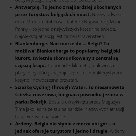
Antwerpię. To jedno z najbardziej ukochanych
przez turystów belgijskich miast.
Należy odwiedzić
m.in. Muzeum Rubensa i Katedrę Najświętszej Marii
Panny – to jedna z najwyższych katedr na świecie.
Największą atrakcją jest zamek Gravensteen.
Blankenberge. Nad morze do.... Belgii? To
możliwe! Blankenberge to popularny belgijski
kurort, świetnie skomunikowany z centralną
częścią kraju.
To ponad 3 kilometry malowniczej
plaży, przy której znajduje się m.in. charakterystyczne
kasyno i nowoczesna przystań.
Ścieżkę Cycling Through Water. To niesamowita
ścieżka rowerowa, biegnąca pośrodku jeziora w
parku Bokrijk.
Została okrzyknięta przez Magazyn
Time jako jedna ze stu najbardziej niezwykłych atrakcji
turystycznych na świecie.
Ardeny. Belgia nie słynie z morza ani gór... a
jednak oferuje turystom i jedno i drugie.
Ardeny