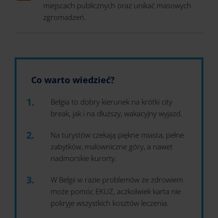
miejscach publicznych oraz unikać masowych
zgromadzeń.
Co warto wiedzieć?
Belgia to dobry kierunek na krótki city
break, jak i na dłuższy, wakacyjny wyjazd.
Na turystów czekają piękne miasta, pełne
zabytków, malowniczne góry, a nawet
nadmorskie kurorty.
W Belgii w razie problemów ze zdrowiem
może pomóc EKUZ, aczkolwiek karta nie
pokryje wszystkich kosztów leczenia.