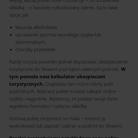
więcej, każdą polisę może rozszerzyć – za dodatkową
składką – o bardziej rozbudowany zakres. Są to takie
opcje, jak:
klauzula alkoholowa,
uprawianie sportów wysokiego ryzyka lub
ekstremalnych,
choroby przewlekłe.
Każdy turysta powinien jednak dopasować ubezpieczenie
turystyczne do Słowenii pod kątem własnych potrzeb.
W
tym pomoże
nasz kalkulator ubezpieczeń
turystycznych
.
Znajdziesz tam różne oferty polis
podróżnych. Wybrany pakiet możesz zakupić online –
szybko i wygodnie. Wystarczy, że podasz swoje dane,
wypełnisz formularz i opłacisz składkę.
Gotową polisę otrzymasz na maila – możesz ją
wydrukować lub zapisać i zabrać w podróż do Słowenii.