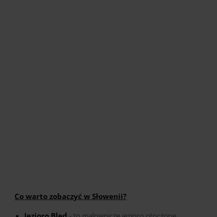
Co warto zobaczyć w Słowenii?
Jezioro Bled
- to malownicze jezioro otoczone