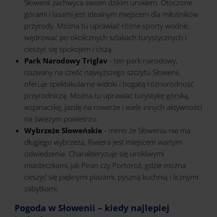
Słowenii zachwyca swoim dzikim urokiem. Otoczone
górami i lasami jest idealnym miejscem dla miłośników
przyrody. Można tu uprawiać różne sporty wodne,
wędrować po okolicznych szlakach turystycznych i
cieszyć się spokojem i ciszą.
Park Narodowy Triglav
- ten park narodowy,
nazwany na cześć najwyższego szczytu Słowenii,
oferuje spektakularne widoki i bogatą różnorodność
przyrodniczą. Można tu uprawiać turystykę górską,
wspinaczkę, jazdę na rowerze i wiele innych aktywności
na świeżym powietrzu.
Wybrzeże Słoweńskie
- mimo że Słowenia nie ma
długiego wybrzeża, Riwiera jest miejscem wartym
odwiedzenia. Charakteryzuje się urokliwymi
miasteczkami, jak Piran czy Portorož, gdzie można
cieszyć się pięknymi plażami, pyszną kuchnią i licznymi
zabytkami.
Pogoda w Słowenii – kiedy najlepiej