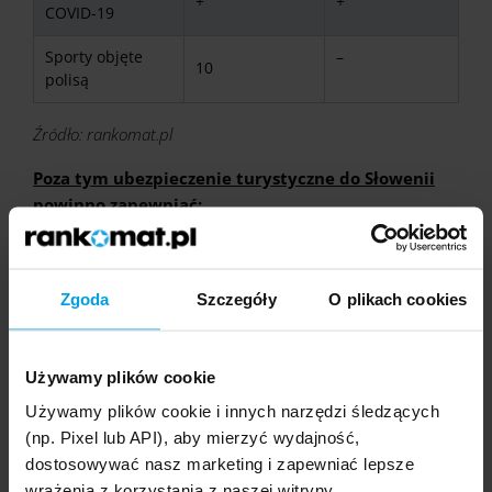
+
+
COVID-19
Sporty objęte
–
10
polisą
Źródło: rankomat.pl
Poza tym ubezpieczenie turystyczne do Słowenii
powinno zapewniać:
Koszty leczenia
– dzięki temu elementowi
ochrony ubezpieczyciel opłaci nierefundowane
Zgoda
Szczegóły
O plikach cookies
przez EKUZ usługi medyczne, suma
gwarantowana powinna być nie mniejsza niż
30 000 euro,
Używamy plików cookie
Koszty ratownictwa
– to zabezpieczenie na
Używamy plików cookie i innych narzędzi śledzących
wypadek akcji poszukiwawczych, w górach czy na
(np. Pixel lub API), aby mierzyć wydajność,
morzu, suma gwarantowana powinna wynosić
dostosowywać nasz marketing i zapewniać lepsze
przynajmniej 6 000 euro,
wrażenia z korzystania z naszej witryny.