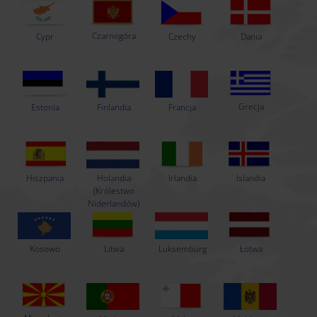
Czarnogóra
Czechy
Dania
Cypr
Grecja
Estonia
Finlandia
Francja
Hiszpania
Holandia
Islandia
Irlandia
(Królestwo
Niderlandów)
Litwa
Luksemburg
Łotwa
Kosowo