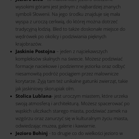
wysokimi górami jest jednym z najbardziej znanych
symboli Słowenii. Na jego środku znajduje się mała
wyspa z uroczą cerkwią, do której można dotrzeć
tradycyjną łodzią. Bled to także doskonałe miejsce do
wędrówek po okolicy i podziwiania pięknych
krajobrazów.
Jaskinie Postojna
– jeden z najciekawszych
kompleksów skalnych na świecie. Możesz podziwiać
formacje naciekowe i podziemne jeziorka oraz odbyć
niesamowitą podróż pociągiem przez malownicze
korytarze. Żyją tam też unikalne gatunki zwierząt, takie
jak jaskiniowy skorupiak olm.
Stolica Lublana
- jest uroczym miastem, które urzeka
swoją atmosferą i architekturą. Możesz spacerować po
wąskich uliczkach starego miasta, podziwiać zamek na
wzgórzu oraz zanurzyć się w kulturalnym życiu miasta,
odwiedzając muzea, galerie i kawiarnie.
Jezioro Bohinj
- to drugie co do wielkości jezioro w