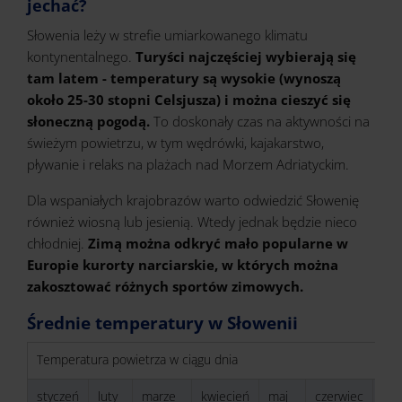
jechać?
Słowenia leży w strefie umiarkowanego klimatu
kontynentalnego.
Turyści najczęściej wybierają się
tam latem - temperatury są wysokie (wynoszą
około 25-30 stopni Celsjusza) i można cieszyć się
słoneczną pogodą.
To doskonały czas na aktywności na
świeżym powietrzu, w tym wędrówki, kajakarstwo,
pływanie i relaks na plażach nad Morzem Adriatyckim.
Dla wspaniałych krajobrazów warto odwiedzić Słowenię
również wiosną lub jesienią. Wtedy jednak będzie nieco
chłodniej.
Zimą można odkryć mało popularne w
Europie kurorty narciarskie, w których można
zakosztować różnych sportów zimowych.
Średnie temperatury w Słowenii
Temperatura powietrza w ciągu dnia
styczeń
luty
marze
kwiecień
maj
czerwiec
lipi