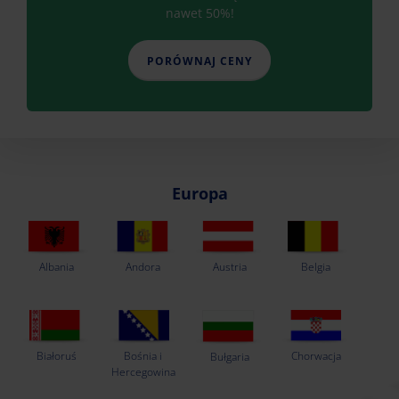
nawet 50%!
PORÓWNAJ CENY
Europa
Albania
Andora
Austria
Belgia
Białoruś
Chorwacja
Bośnia i
Bułgaria
Hercegowina