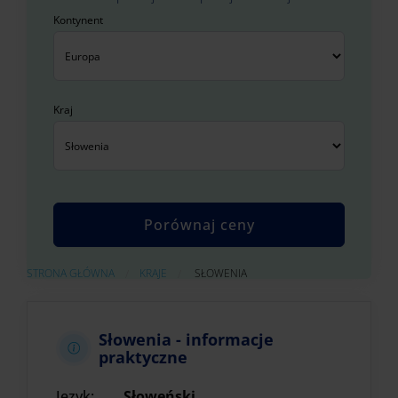
Kontynent
Kraj
AKTUALNIE:
STRONA GŁÓWNA
KRAJE
SŁOWENIA
Słowenia - informacje
praktyczne
Język:
Słoweński