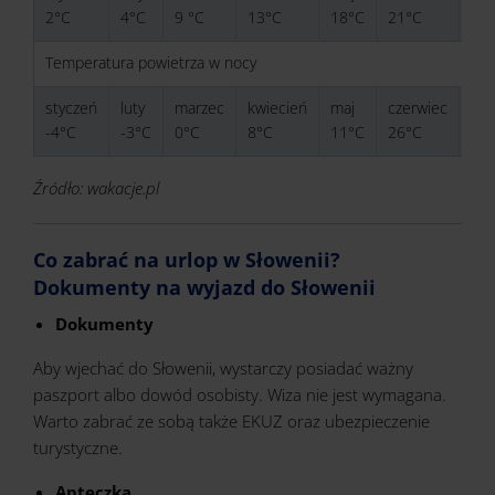
2°C
4°C
9 °C
13°C
18°C
21°C
23
Temperatura powietrza w nocy
styczeń
luty
marzec
kwiecień
maj
czerwiec
lipi
-4°C
-3°C
0°C
8°C
11°C
26°C
13
Źródło: wakacje.pl
Co zabrać na urlop w Słowenii?
Dokumenty na wyjazd do Słowenii
Dokumenty
Aby wjechać do Słowenii, wystarczy posiadać ważny
paszport albo dowód osobisty. Wiza nie jest wymagana.
Warto zabrać ze sobą także EKUZ oraz ubezpieczenie
turystyczne.
Apteczka