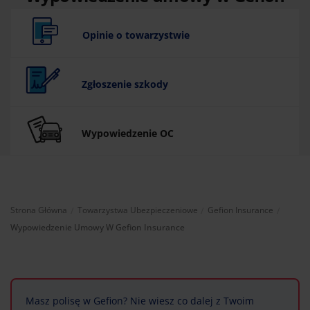
Insurance
Opinie o towarzystwie
Zgłoszenie szkody
Wypowiedzenie OC
Aktual
Strona Główna
Towarzystwa Ubezpieczeniowe
Gefion Insurance
Wypowiedzenie Umowy W Gefion Insurance
Masz polisę w Gefion? Nie wiesz co dalej z Twoim