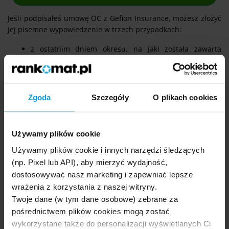
Jeśli podpisałeś umowę OC z Gefion Insurance, możesz złożyć
jej pisemne wypowiedzenie w trzech przypadkach:
z ostatnim dniem okresu, na jaki została zawarta
polisa;
po zawarciu umowy OC z innym towarzystwem, w
przypadku kiedy umowa została przedłużona zgodnie z
art. 28 ust. 1,
Zgoda
Szczegóły
O plikach cookies
po nabyciu pojazdu.
Jeśli dotyczy Cię, któraś z powyższych sytuacji, powinieneś
Używamy plików cookie
pobrać specjalny wzór wypowiedzenia umowy w Gefion
Używamy plików cookie i innych narzędzi śledzących
Insurance, który dostępny jest w serwisie internetowym firmy
(np. Pixel lub API), aby mierzyć wydajność,
Polins Sp. z o. o.. Wypełniony i podpisany dokument należy
następnie przesłać pocztą do siedziby polskiego
dostosowywać nasz marketing i zapewniać lepsze
przedstawiciela towarzystwa:
wrażenia z korzystania z naszej witryny.
Twoje dane (w tym dane osobowe) zebrane za
ul. Gabriela Narutowicza 18
pośrednictwem plików cookies mogą zostać
99-320 Żychlin, Polska
wykorzystane także do personalizacji wyświetlanych Ci