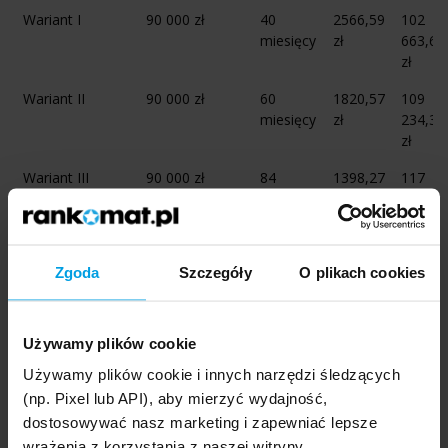
Wariant I
90 000 zł
40
2566,59
102
miesięcy
zł
663,68
zł
Wariant II
90 000 zł
60
1820,57
109
miesięcy
zł
234,30
zł
Wariant III
90 000 zł
84
1398,27
117
miesiące
zł
455,52
zł
Wariant IV
110 000 zł
84
1709 zł
143
Zgoda
Szczegóły
O plikach cookies
miesiące
556,69
zł
Wariant I
– najkorzystniejszy kosztowo: niższa rata i
Używamy plików cookie
podobny koszt całkowity jak w przypadku obecnych
Używamy plików cookie i innych narzędzi śledzących
kredytów.
(np. Pixel lub API), aby mierzyć wydajność,
dostosowywać nasz marketing i zapewniać lepsze
Wariant II
– znaczna ulga w racie, ale kredyt kosztuje o
ponad 6,5 tys. zł więcej.
wrażenia z korzystania z naszej witryny.