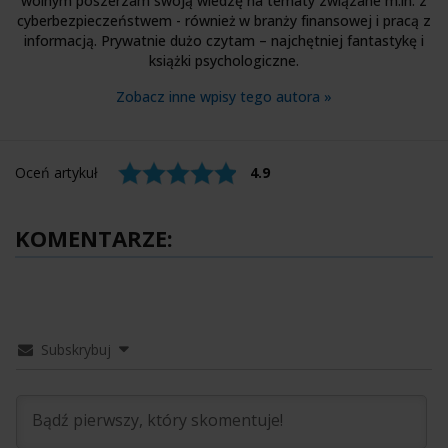
wolnym poszerzam swoją wiedzę na tematy związane m.in. z
cyberbezpieczeństwem - również w branży finansowej i pracą z
informacją. Prywatnie dużo czytam – najchętniej fantastykę i
książki psychologiczne.
Zobacz inne wpisy tego autora »
Oceń artykuł
4.9
KOMENTARZE:
Subskrybuj