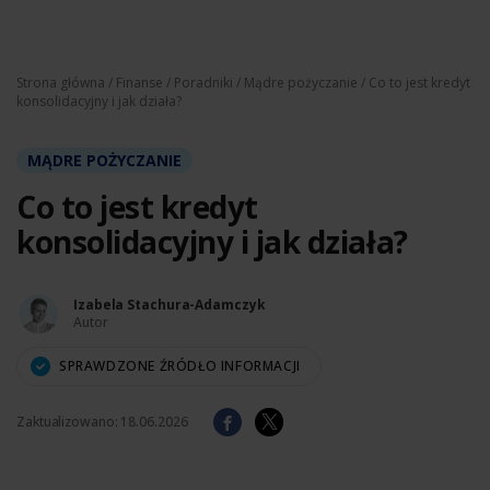
Strona główna
/
Finanse
/
Poradniki
/
Mądre pożyczanie
/ Co to jest kredyt
konsolidacyjny i jak działa?
MĄDRE POŻYCZANIE
Co to jest kredyt
konsolidacyjny i jak działa?
Izabela Stachura-Adamczyk
Autor
SPRAWDZONE ŹRÓDŁO INFORMACJI
Zaktualizowano:
18.06.2026