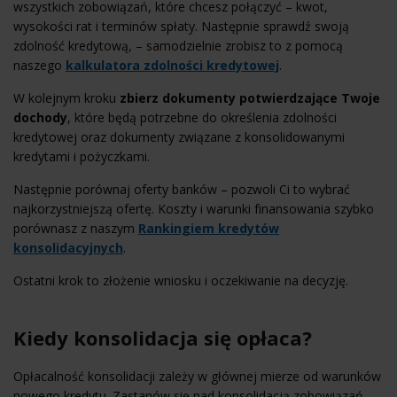
wszystkich zobowiązań, które chcesz połączyć – kwot,
wysokości rat i terminów spłaty. Następnie sprawdź swoją
zdolność kredytową, – samodzielnie zrobisz to z pomocą
naszego
kalkulatora zdolności kredytowej
.
W kolejnym kroku
zbierz dokumenty potwierdzające Twoje
dochody
, które będą potrzebne do określenia zdolności
kredytowej oraz dokumenty związane z konsolidowanymi
kredytami i pożyczkami.
Następnie porównaj oferty banków – pozwoli Ci to wybrać
najkorzystniejszą ofertę. Koszty i warunki finansowania szybko
porównasz z naszym
Rankingiem kredytów
konsolidacyjnych
.
Ostatni krok to złożenie wniosku i oczekiwanie na decyzję.
Kiedy konsolidacja się opłaca?
Opłacalność konsolidacji zależy w głównej mierze od warunków
nowego kredytu. Zastanów się nad konsolidacją zobowiązań,