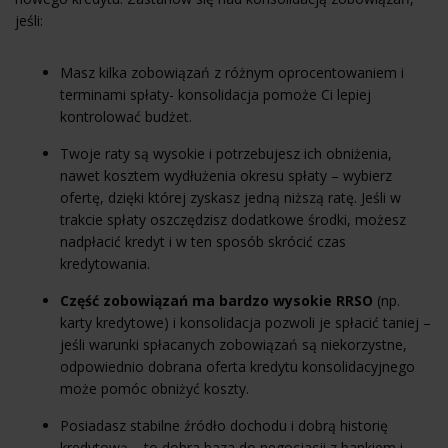
jeśli:
Masz kilka zobowiązań z różnym oprocentowaniem i
terminami spłaty- konsolidacja pomoże Ci lepiej
kontrolować budżet.
Twoje raty są wysokie i potrzebujesz ich obniżenia,
nawet kosztem wydłużenia okresu spłaty – wybierz
ofertę, dzięki której zyskasz jedną niższą ratę. Jeśli w
trakcie spłaty oszczędzisz dodatkowe środki, możesz
nadpłacić kredyt i w ten sposób skrócić czas
kredytowania.
Część zobowiązań ma bardzo wysokie RRSO
(np.
karty kredytowe) i konsolidacja pozwoli je spłacić taniej –
jeśli warunki spłacanych zobowiązań są niekorzystne,
odpowiednio dobrana oferta kredytu konsolidacyjnego
może pomóc obniżyć koszty.
Posiadasz stabilne źródło dochodu i dobrą historię
kredytową – to dobra baza do negocjacji z bankiem i