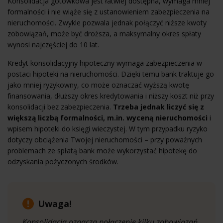
Konsolidacja gotówkowa jest łatwiej dostępna, wymaga mniej
formalności i nie wiąże się z ustanowieniem zabezpieczenia na
nieruchomości. Zwykle pozwala jednak połączyć niższe kwoty
zobowiązań, może być droższa, a maksymalny okres spłaty
wynosi najczęściej do 10 lat.
Kredyt konsolidacyjny hipoteczny wymaga zabezpieczenia w
postaci hipoteki na nieruchomości. Dzięki temu bank traktuje go
jako mniej ryzykowny, co może oznaczać wyższą kwotę
finansowania, dłuższy okres kredytowania i niższy koszt niż przy
konsolidacji bez zabezpieczenia.
Trzeba jednak liczyć się z
większą liczbą formalności, m.in. wyceną nieruchomości
i
wpisem hipoteki do księgi wieczystej. W tym przypadku ryzyko
dotyczy obciążenia Twojej nieruchomości – przy poważnych
problemach ze spłatą bank może wykorzystać hipotekę do
odzyskania pożyczonych środków.
Uwaga!
Konsolidacja oznacza połączenie kilku zobowiązań