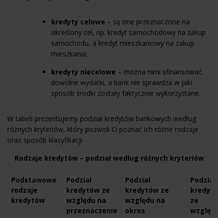
kredyty celowe
– są one przeznaczone na
określony cel, np.
kredyt samochodowy
na zakup
samochodu, a
kredyt mieszkaniowy
na zakup
mieszkania;
kredyty niecelowe
– można nimi sfinansować
dowolne wydatki, a bank nie sprawdza w jaki
sposób środki zostały faktycznie wykorzystane.
W tabeli prezentujemy podział kredytów bankowych według
różnych kryteriów, który pozwoli Ci poznać ich różne rodzaje
oraz sposób klasyfikacji.
Rodzaje kredytów – podział według różnych kryteriów
Podstawowe
Podział
Podział
Podział
rodzaje
kredytów ze
kredytów ze
kredyt
kredytów
względu na
względu na
ze
przeznaczenie
okres
względ