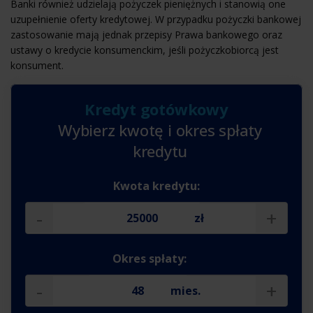
Banki również udzielają pożyczek pieniężnych i stanowią one
uzupełnienie oferty kredytowej. W przypadku pożyczki bankowej
zastosowanie mają jednak przepisy Prawa bankowego oraz
ustawy o kredycie konsumenckim, jeśli pożyczkobiorcą jest
konsument.
Kredyt gotówkowy
Wybierz kwotę i okres spłaty
kredytu
Kwota kredytu:
-
+
zł
Okres spłaty:
-
+
mies.