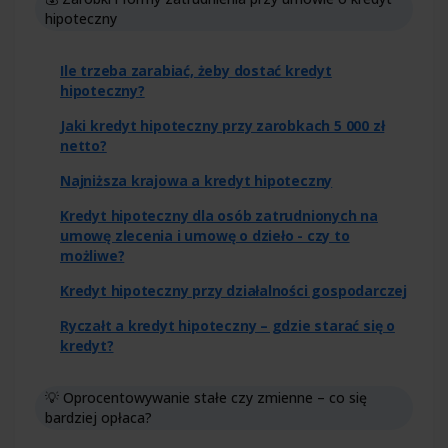
hipoteczny
Ile trzeba zarabiać, żeby dostać kredyt
hipoteczny?
Jaki kredyt hipoteczny przy zarobkach 5 000 zł
netto?
Najniższa krajowa a kredyt hipoteczny
Kredyt hipoteczny dla osób zatrudnionych na
umowę zlecenia i umowę o dzieło - czy to
możliwe?
Kredyt hipoteczny przy działalności gospodarczej
Ryczałt a kredyt hipoteczny – gdzie starać się o
kredyt?
💡 Oprocentowywanie stałe czy zmienne – co się
bardziej opłaca?