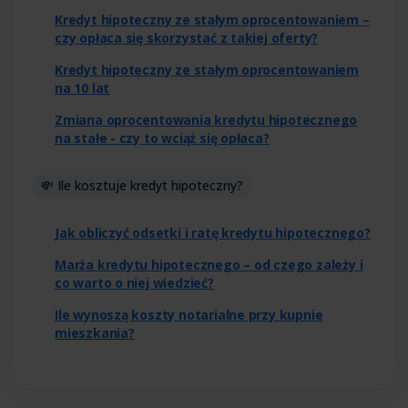
Kredyt hipoteczny ze stałym oprocentowaniem –
czy opłaca się skorzystać z takiej oferty?
Kredyt hipoteczny ze stałym oprocentowaniem
na 10 lat
Zmiana oprocentowania kredytu hipotecznego
na stałe - czy to wciąż się opłaca?
💸 Ile kosztuje kredyt hipoteczny?
Jak obliczyć odsetki i ratę kredytu hipotecznego?
Marża kredytu hipotecznego – od czego zależy i
co warto o niej wiedzieć?
Ile wynoszą koszty notarialne przy kupnie
mieszkania?