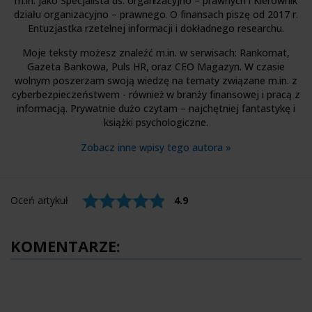
m.in. jako Specjalista ds. organizacyjno – prawnych i Kierownik
działu organizacyjno – prawnego. O finansach piszę od 2017 r.
Entuzjastka rzetelnej informacji i dokładnego researchu.
Moje teksty możesz znaleźć m.in. w serwisach: Rankomat,
Gazeta Bankowa, Puls HR, oraz CEO Magazyn. W czasie
wolnym poszerzam swoją wiedzę na tematy związane m.in. z
cyberbezpieczeństwem - również w branży finansowej i pracą z
informacją. Prywatnie dużo czytam – najchętniej fantastykę i
książki psychologiczne.
Zobacz inne wpisy tego autora »
Oceń artykuł
4.9
KOMENTARZE: