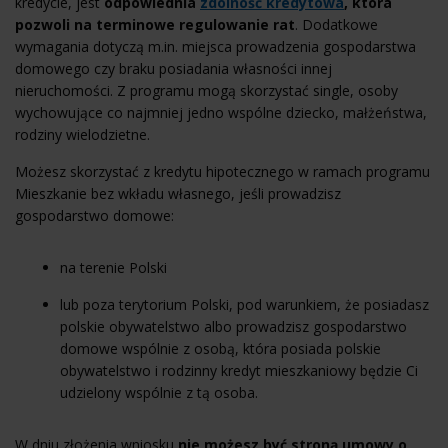
kredycie, jest
odpowiednia
zdolność kredytowa
, która
pozwoli na terminowe regulowanie rat
. Dodatkowe
wymagania dotyczą m.in. miejsca prowadzenia gospodarstwa
domowego czy braku posiadania własności innej
nieruchomości. Z programu mogą skorzystać single, osoby
wychowujące co najmniej jedno wspólne dziecko, małżeństwa,
rodziny wielodzietne.
Możesz skorzystać z kredytu hipotecznego w ramach programu
Mieszkanie bez wkładu własnego, jeśli prowadzisz
gospodarstwo domowe:
na terenie Polski
lub poza terytorium Polski, pod warunkiem, że posiadasz
polskie obywatelstwo albo prowadzisz gospodarstwo
domowe wspólnie z osobą, która posiada polskie
obywatelstwo i rodzinny kredyt mieszkaniowy będzie Ci
udzielony wspólnie z tą osoba.
W dniu złożenia wniosku
nie możesz być stroną umowy o