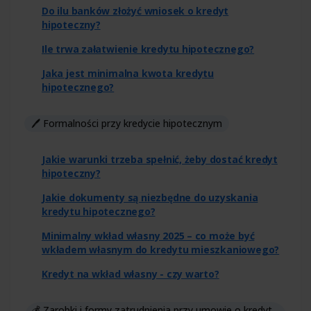
Do ilu banków złożyć wniosek o kredyt
hipoteczny?
Ile trwa załatwienie kredytu hipotecznego?
Jaka jest minimalna kwota kredytu
hipotecznego?
🖊️ Formalności przy kredycie hipotecznym
Jakie warunki trzeba spełnić, żeby dostać kredyt
hipoteczny?
Jakie dokumenty są niezbędne do uzyskania
kredytu hipotecznego?
Minimalny wkład własny 2025 – co może być
wkładem własnym do kredytu mieszkaniowego?
Kredyt na wkład własny - czy warto?
💰 Zarobki i formy zatrudnienia przy umowie o kredyt