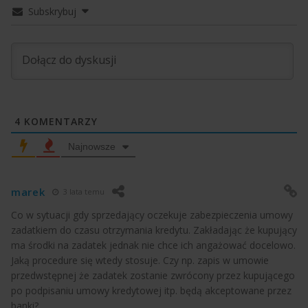
Subskrybuj
4
KOMENTARZY
Najnowsze
marek
3 lata temu
Co w sytuacji gdy sprzedający oczekuje zabezpieczenia umowy
zadatkiem do czasu otrzymania kredytu. Zakładając że kupujący
ma środki na zadatek jednak nie chce ich angażować docelowo.
Jaką procedure się wtedy stosuje. Czy np. zapis w umowie
przedwstępnej że zadatek zostanie zwrócony przez kupującego
po podpisaniu umowy kredytowej itp. będą akceptowane przez
banki?