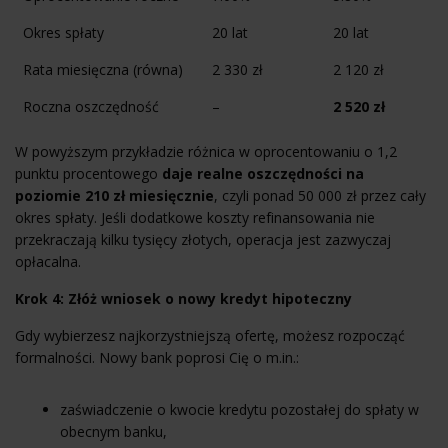
Okres spłaty
20 lat
20 lat
Rata miesięczna (równa)
2 330 zł
2 120 zł
Roczna oszczędność
–
2 520 zł
W powyższym przykładzie różnica w oprocentowaniu o 1,2
punktu procentowego
daje realne oszczędności na
poziomie 210 zł miesięcznie
, czyli ponad 50 000 zł przez cały
okres spłaty. Jeśli dodatkowe koszty refinansowania nie
przekraczają kilku tysięcy złotych, operacja jest zazwyczaj
opłacalna.
Krok 4: Złóż wniosek o nowy kredyt hipoteczny
Gdy wybierzesz najkorzystniejszą ofertę, możesz rozpocząć
formalności. Nowy bank poprosi Cię o m.in.:
zaświadczenie o kwocie kredytu pozostałej do spłaty w
obecnym banku,