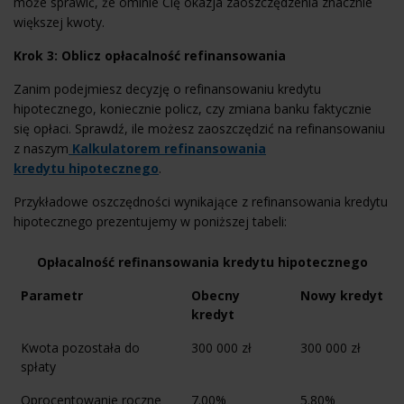
może sprawić, że ominie Cię okazja zaoszczędzenia znacznie
większej kwoty.
Krok 3: Oblicz opłacalność refinansowania
Zanim podejmiesz decyzję o refinansowaniu kredytu
hipotecznego, koniecznie policz, czy zmiana banku faktycznie
się opłaci. Sprawdź, ile możesz zaoszczędzić na refinansowaniu
z naszym
Kalkulatorem refinansowania
kredytu hipotecznego
.
Przykładowe oszczędności wynikające z refinansowania kredytu
hipotecznego prezentujemy w poniższej tabeli:
Opłacalność refinansowania kredytu hipotecznego
Parametr
Obecny
Nowy kredyt
kredyt
Kwota pozostała do
300 000 zł
300 000 zł
spłaty
Oprocentowanie roczne
7.00%
5.80%