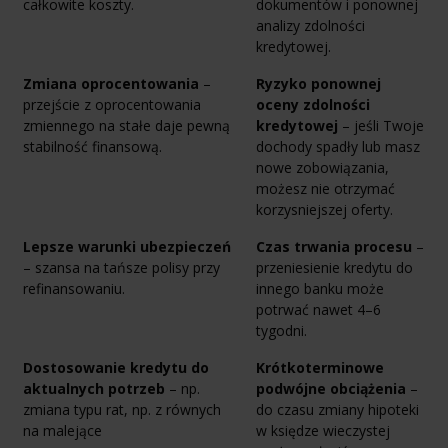
całkowite koszty.
dokumentów i ponownej
analizy zdolności
kredytowej.
Zmiana oprocentowania
–
Ryzyko ponownej
przejście z oprocentowania
oceny zdolności
zmiennego na stałe daje pewną
kredytowej
– jeśli Twoje
stabilność finansową.
dochody spadły lub masz
nowe zobowiązania,
możesz nie otrzymać
korzysniejszej oferty.
Lepsze warunki ubezpieczeń
Czas trwania procesu
–
– szansa na tańsze polisy przy
przeniesienie kredytu do
refinansowaniu.
innego banku może
potrwać nawet 4–6
tygodni.
Dostosowanie kredytu do
Krótkoterminowe
aktualnych potrzeb
– np.
podwójne obciążenia
–
zmiana typu rat, np. z równych
do czasu zmiany hipoteki
na malejące
w księdze wieczystej