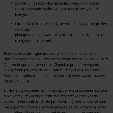
zostało Ci jeszcze kilkanaście lat spłaty, więc niższe
oprocentowanie realnie wpłynie na całkowity koszt
kredytu,
chcesz skrócić okres kredytowania, żeby szybciej pozbyć
się długu,
planujesz zmianę warunków kredytu, np. rodzaju rat (z
malejących na równe).
Przykładowo, jeśli spłacasz kredyt 300 000 zł na 25 lat z
oprocentowaniem 7%, Twoja rata równa wynosi około 2 120 zł.
Obniżenie oprocentowania o 1,5 punktu procentowego (do
5,5%) zmniejszy ratę do ok. 1 840 zł. W skali roku to prawie 3
360 zł oszczędności, a przez cały okres kredytowania – nawet
około 84 000 zł.
Liczby robią wrażenie, ale pamiętaj, że refinansowanie ma sens
tylko wtedy, gdy korzyści z niższej raty przewyższą koszty
przeniesienia kredytu – takie jak prowizje (dotychczasowy bank
może pobrać prowizję za wcześniejszą spłatę kredytu, a nowy
za udzielenie finansowania), opłaty notarialne czy ponowna