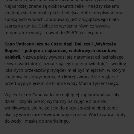
Najbardziej znane są okolice Grotticelle – między skałami
znajdują się tam małe plaże i miejsca dobre do pływania w
spokojnych wodach. Zbudowany jest z wyjątkowego biało-
szarego granitu. Okolice te wyróżnia również wysoka
temperatura wody – nawet do 29,5°C w sierpniu.
Capo Vaticano leży na Costa degli Dei, czyli „Wybrzeżu
Bogów” – jednym z najbardziej widokowych odcinków
Kalabrii
. Nazwa plaży wywodzi się natomiast od łacińskiego
słowa „vaticinium”, oznaczającego „przepowiednię” – według
lokalnych przekazów przylądek miał być miejscem, w którym
znajdowała się wyrocznia, do której zwracali się żeglarze
przed wypłynięciem na trudne wody Morza Tyrreńskiego.
Wycieczkę do Capo Vaticano najlepiej zaplanować na cały
dzień – szybki postój wystarczy na zdjęcie z punktu
widokowego, ale na zejście do plaży spokojne obejrzenie
okolicy warto zarezerwować więcej czasu. Warto zabrać buty
do wody i maskę do snorkelingu.