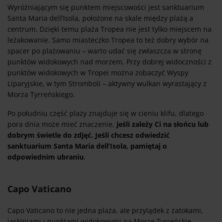
Wyróżniającym się punktem miejscowości jest sanktuarium
Santa Maria dell’Isola, położone na skale między plażą a
centrum. Dzięki temu plaża Tropea nie jest tylko miejscem na
leżakowanie. Samo miasteczko Tropea to też dobry wybór na
spacer po plażowaniu – warto udać się zwłaszcza w stronę
punktów widokowych nad morzem. Przy dobrej widoczności z
punktów widokowych w Tropei można zobaczyć Wyspy
Liparyjskie, w tym Stromboli – aktywny wulkan wyrastający z
Morza Tyrreńskiego.
Po południu część plaży znajduje się w cieniu klifu, dlatego
pora dnia może mieć znaczenie,
jeśli zależy Ci na słońcu lub
dobrym świetle do zdjęć. Jeśli chcesz odwiedzić
sanktuarium Santa Maria dell’Isola, pamiętaj o
odpowiednim ubraniu
.
Capo Vaticano
Capo Vaticano to nie jedna plaża, ale przylądek z zatokami,
jaskiniami i punktami widokowymi na Morze Tyrreńskie.