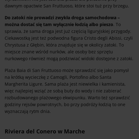
dawnym opactwie San Fruttuoso, które stoi tuż przy brzegu.
Do zatoki nie prowadzi zwykła droga samochodowa –
można dostać się tam wyłącznie łodzią albo pieszo
. To
sprawia, że sama droga jest już częścią liguryjskiej przygody.
Ciekawostką jest też podwodna figura Cristo degli Abissi, czyli
Chrystusa z Głębin, która znajduje się w okolicy zatoki. To
miejsce znane wśród nurków, ale osoby bez sprzętu
nurkowego również mogą podziwiać widoki dostępne z zatoki.
Plaża Baia di San Fruttuoso może sprawdzić się jako pomysł
na krótką wycieczkę z Camogli, Portofino albo Santa
Margherita Ligure. Sama plaża jest niewielka i kamienista,
więc najlepiej wziąć ze sobą buty do wody i nie zabierać
rozbudowanego plażowego ekwipunku. Warto też sprawdzić
godziny rejsów powrotnych, bo przy podróży łodzią to one
wyznaczają rytm dnia.
Riviera del Conero w Marche