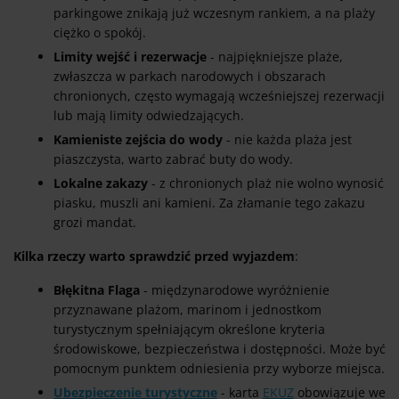
parkingowe znikają już wczesnym rankiem, a na plaży
ciężko o spokój.
Limity wejść i rezerwacje
- najpiękniejsze plaże,
zwłaszcza w parkach narodowych i obszarach
chronionych, często wymagają wcześniejszej rezerwacji
lub mają limity odwiedzających.
Kamieniste zejścia do wody
- nie każda plaża jest
piaszczysta, warto zabrać buty do wody.
Lokalne zakazy
- z chronionych plaż nie wolno wynosić
piasku, muszli ani kamieni. Za złamanie tego zakazu
grozi mandat.
Kilka rzeczy warto sprawdzić przed wyjazdem
:
Błękitna Flaga
- międzynarodowe wyróżnienie
przyznawane plażom, marinom i jednostkom
turystycznym spełniającym określone kryteria
środowiskowe, bezpieczeństwa i dostępności. Może być
pomocnym punktem odniesienia przy wyborze miejsca.
Ubezpieczenie turystyczne
- karta
EKUZ
obowiązuje we