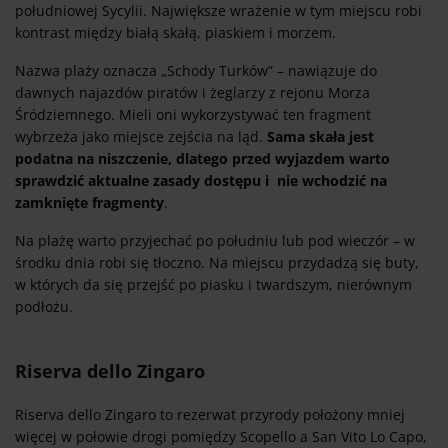
południowej Sycylii. Największe wrażenie w tym miejscu robi
kontrast między białą skałą, piaskiem i morzem.
Nazwa plaży oznacza „Schody Turków” – nawiązuje do
dawnych najazdów piratów i żeglarzy z rejonu Morza
Śródziemnego. Mieli oni wykorzystywać ten fragment
wybrzeża jako miejsce zejścia na ląd.
Sama skała jest
podatna na niszczenie, dlatego przed wyjazdem warto
sprawdzić aktualne zasady dostępu i nie wchodzić na
zamknięte fragmenty
.
Na plażę warto przyjechać po południu lub pod wieczór – w
środku dnia robi się tłoczno. Na miejscu przydadzą się buty,
w których da się przejść po piasku i twardszym, nierównym
podłożu.
Riserva dello Zingaro
Riserva dello Zingaro to rezerwat przyrody położony mniej
więcej w połowie drogi pomiędzy Scopello a San Vito Lo Capo,