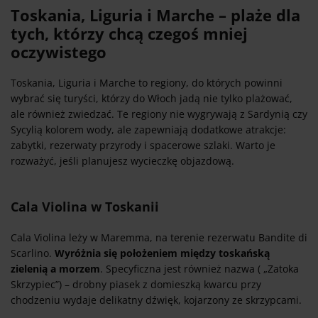
Toskania, Liguria i Marche – plaże dla
tych, którzy chcą czegoś mniej
oczywistego
Toskania, Liguria i Marche to regiony, do których powinni
wybrać się turyści, którzy do Włoch jadą nie tylko plażować,
ale również zwiedzać. Te regiony nie wygrywają z Sardynią czy
Sycylią kolorem wody, ale zapewniają dodatkowe atrakcje:
zabytki, rezerwaty przyrody i spacerowe szlaki. Warto je
rozważyć, jeśli planujesz wycieczkę objazdową.
Cala Violina w Toskanii
Cala Violina leży w Maremma, na terenie rezerwatu Bandite di
Scarlino.
Wyróżnia się położeniem między toskańską
zielenią a morzem
. Specyficzna jest również nazwa ( „Zatoka
Skrzypiec”) – drobny piasek z domieszką kwarcu przy
chodzeniu wydaje delikatny dźwięk, kojarzony ze skrzypcami.