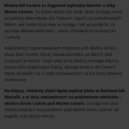
Riviera del Conero to fragment wybrzeża Marche u stóp
Monte Conero
. To dobry wybór dla osób, które szukają mniej
oczywistej alternatywy dla Toskanii, Ligurii czy południowych
Włoch, ale nadal chcą mieć w zasięgu ręki wszystko to, co
cechuje włoskie wybrzeże – plaże, malownicze miasteczka
i naturę.
Najbardziej rozpoznawalnym miejscem jest okolica Sirolo i
plaża Due Sorelle, której nazwa pochodzi od dwóch skał
stojących w morzu. Część plaż w tej okolicy wymaga dojścia
pieszo albo dopłynięcia łodzią, dlatego Riviera del Conero
lepiej sprawdzi się u osób nastawionych na bardziej aktywne
zwiedzanie.
Na lżejszy, rodzinny dzień lepiej wybrać plaże w Numana lub
Marcelli, a w dniu nastawionym na podziwianie widoków –
okolice Sirolo i zatok pod Monte Conero
. Dostępność plaż
zlokalizowanych bezpośrednio pod klifami może zależeć od
pogody oraz stanu morza.