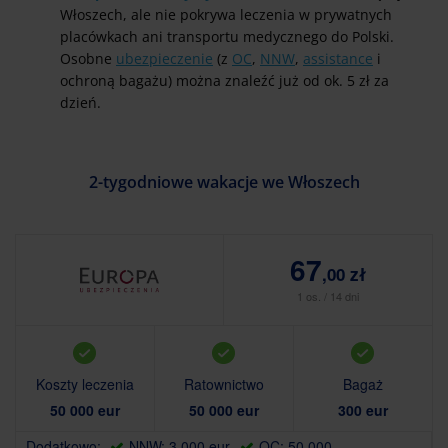
Włoszech, ale nie pokrywa leczenia w prywatnych
placówkach ani transportu medycznego do Polski.
Osobne
ubezpieczenie
(z
OC
,
NNW
,
assistance
i
ochroną bagażu) można znaleźć już od ok. 5 zł za
dzień.
2-tygodniowe wakacje we Włoszech
67
,00 zł
1 os. / 14 dni
Koszty leczenia
Ratownictwo
Bagaż
50 000 eur
50 000 eur
300 eur
Dodatkowo:
NNW: 3 000 eur
OC: 50 000