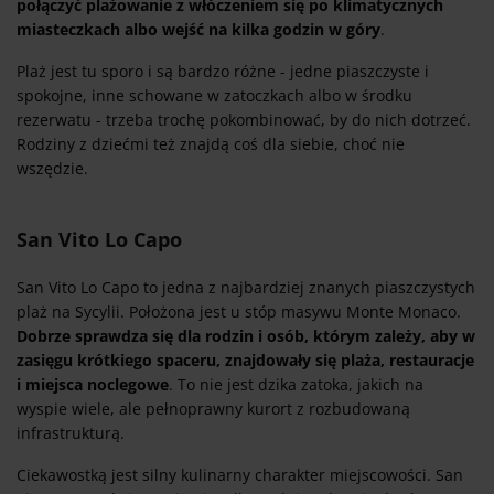
połączyć plażowanie z włóczeniem się po klimatycznych
miasteczkach albo wejść na kilka godzin w góry
.
Plaż jest tu sporo i są bardzo różne - jedne piaszczyste i
spokojne, inne schowane w zatoczkach albo w środku
rezerwatu - trzeba trochę pokombinować, by do nich dotrzeć.
Rodziny z dziećmi też znajdą coś dla siebie, choć nie
wszędzie.
San Vito Lo Capo
San Vito Lo Capo to jedna z najbardziej znanych piaszczystych
plaż na Sycylii. Położona jest u stóp masywu Monte Monaco.
Dobrze sprawdza się dla rodzin i osób, którym zależy, aby w
zasięgu krótkiego spaceru, znajdowały się plaża, restauracje
i miejsca noclegowe
. To nie jest dzika zatoka, jakich na
wyspie wiele, ale pełnoprawny kurort z rozbudowaną
infrastrukturą.
Ciekawostką jest silny kulinarny charakter miejscowości. San