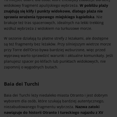
widokowy fragment apulijskiego wybrzeża.
W pobliżu plaży
znajdują się klify i punkty widokowe, dlatego plaża nie
sprawia wrażenia typowego miejskiego kąpieliska
. Nie
brakuje też tras spacerowych, idealnych na lekki trekking
wzdłuż wybrzeża z widokiem na turkusowe morze.
W sezonie działają tu płatne strefy z leżakami, ale dostępne
są też fragmenty bez leżaków. Przy silniejszym wietrze morze
przy Torre dell’Orso bywa bardziej wzburzone, więc przed
wyprawą warto sprawdzić warunki i aktualne komunikaty. Jeśli
planujesz spacer po klifach lub punktach widokowych, nie
zapomnij o wygodnych butach.
Baia dei Turchi
Baia dei Turchi leży niedaleko miasta Otranto i jest dobrym
wyborem dla osób, które szukają bardziej autentycznego,
niezabudowanego fragmentu wybrzeża.
Nazwa zatoki
nawiązuje do historii Otranto i tureckiego najazdu z XV