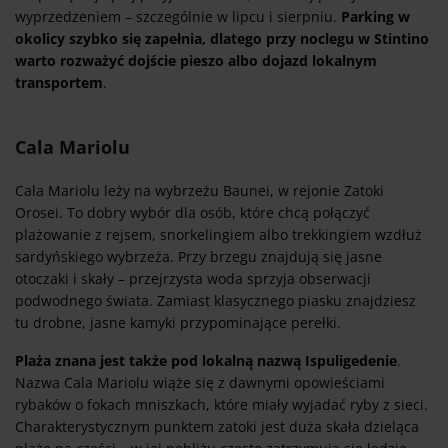
wyprzedzeniem – szczególnie w lipcu i sierpniu.
Parking w
okolicy szybko się zapełnia, dlatego przy noclegu w Stintino
warto rozważyć dojście pieszo albo dojazd lokalnym
transportem
.
Cala Mariolu
Cala Mariolu leży na wybrzeżu Baunei, w rejonie Zatoki
Orosei. To dobry wybór dla osób, które chcą połączyć
plażowanie z rejsem, snorkelingiem albo trekkingiem wzdłuż
sardyńskiego wybrzeża. Przy brzegu znajdują się jasne
otoczaki i skały – przejrzysta woda sprzyja obserwacji
podwodnego świata. Zamiast klasycznego piasku znajdziesz
tu drobne, jasne kamyki przypominające perełki.
Plaża znana jest także pod lokalną nazwą Ispuligedenie
.
Nazwa Cala Mariolu wiąże się z dawnymi opowieściami
rybaków o fokach mniszkach, które miały wyjadać ryby z sieci.
Charakterystycznym punktem zatoki jest duża skała dzieląca