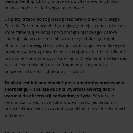
wieku
. Według lokalnych przekazów właśnie w tej okolicy
miały schodzić na ląd wojska osmańskie.
Do plaży trzeba dojść pieszo przez tereny zielone, dlatego
Baia dei Turchi może nie być najwygodniejszą opcją dla osób,
które zabierają ze sobą sporo sprzętu plażowego. Zatoka
znajduje się w otoczeniu obszaru przyrodniczego Laghi
Alimini i sosnowego lasu, więc już samo dojście na plażę jest
przygodą – droga prowadzi przez krajobraz bardziej dziki niż
ma to miejsce w typowych kurortach. Dzięki temu na Baia dei
Turchi jest spokojniej niż na fragmentach wybrzeża
położonych bezpośrednio przy resortach.
Ta plaża jest lubiana również przez amatorów nurkowania i
snorkelingu – skaliste odcinki wybrzeża tworzą dobre
warunki do obserwacji podwodnego życia
. W szczycie
sezonu warto zabrać ze sobą wodę i coś do jedzenia, bo
infrastruktura jest tu skromniejsza niż na plażach rodzinnych
w Salento.