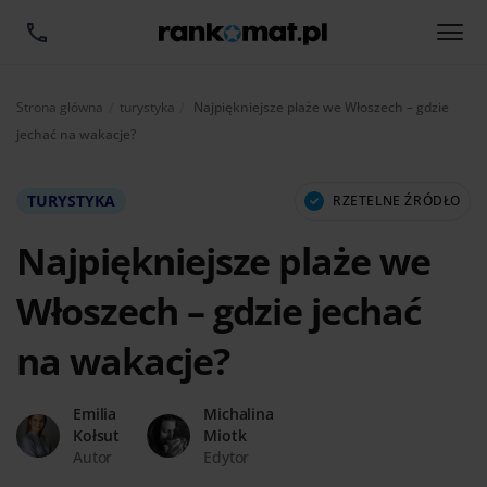
Aktualnie:
Strona główna
turystyka
Najpiękniejsze plaże we Włoszech – gdzie
jechać na wakacje?
TURYSTYKA
RZETELNE ŹRÓDŁO
Najpiękniejsze plaże we
Włoszech – gdzie jechać
na wakacje?
Emilia
Michalina
Kołsut
Miotk
Autor
Edytor