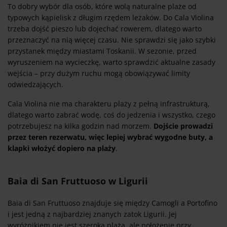
To dobry wybór dla osób, które wolą naturalne plaże od
typowych kąpielisk z długim rzędem leżaków. Do Cala Violina
trzeba dojść pieszo lub dojechać rowerem, dlatego warto
przeznaczyć na nią więcej czasu. Nie sprawdzi się jako szybki
przystanek między miastami Toskanii. W sezonie, przed
wyruszeniem na wycieczkę, warto sprawdzić aktualne zasady
wejścia – przy dużym ruchu mogą obowiązywać limity
odwiedzających.
Cala Violina nie ma charakteru plaży z pełną infrastrukturą,
dlatego warto zabrać wodę, coś do jedzenia i wszystko, czego
potrzebujesz na kilka godzin nad morzem.
Dojście prowadzi
przez teren rezerwatu, więc lepiej wybrać wygodne buty, a
klapki włożyć dopiero na plaży
.
Baia di San Fruttuoso w Ligurii
Baia di San Fruttuoso znajduje się między Camogli a Portofino
i jest jedną z najbardziej znanych zatok Ligurii. Jej
wyróżnikiem nie jest szeroka plaża, ale położenie przy