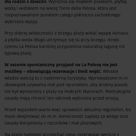
dla rodzin z dziećmi
. Wyróżnia się miękkim piaskiem, płytką
wodą i widokiem na wieżę Torre della Pelosa, która jest
rozpoznawalnym punktem całego północno-zachodniego
wybrzeża wyspy.
Przy dobrej widoczności z brzegu plaży widać wyspę Asinara,
a płytka woda długo utrzymuje się tu przy brzegu, dzięki
czemu La Pelosa bardziej przypomina naturalną lagunę niż
typową plażę.
W sezonie spontaniczny przyjazd na La Pelosę nie jest
możliwy – obowiązują rezerwacje i limit wejść
. Włoskie
władze walczą tu z nadmierną turystyką. Wprowadzono m.in.
obowiązek używania mat pod ręcznikiem, aby drobny piasek
nie był wynoszony z plaży na mokrych tkaninach. Restrykcyjne
zasady mają chronić ten odcinek wybrzeża przed erozją.
Przed wyjazdem warto więc sprawdzić aktualny regulamin, bo
może obejmować on m.in. konieczność zapłaty za wstęp oraz
zasady korzystania z ręczników i mat plażowych.
Na plażę najlepiej przyjechać rano, rezerwując wejście z