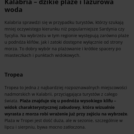
Kalabria – dzikie plaże i lazurowa
woda
Kalabria sprawdzi się w przypadku turystów, którzy szukają
mniej oczywistego kierunku niż popularniejsze Sardynia czy
Sycylia. Na wybrzeżu w tym regionie występują zarówno plaże
u podnóża klifów, jak i zatoki dostępne wyłącznie od strony
morza. To dobry wybór na plażowanie i krótkie spacery po
miasteczkach i punktach widokowych.
Tropea
Tropea to jedna z najbardziej rozpoznawalnych miejscowości
nadmorskich w Kalabrii, przyciągająca turystów z całego
świata.
Plaża znajduje się u podnóża wysokiego klifu –
widok charakterystycznej zabudowy, która wizualnie
wyrasta z morza robi wrażenie już przy zejściu na wybrzeże
.
Plaża w Tropei jest dość duża, ale w sezonie, szczególnie w
lipcu i sierpniu, bywa mocno zatłoczona.