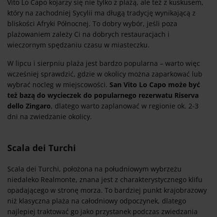
Vito Lo Capo kojarzy się nie tylko z plażą, ale też z kuskusem,
który na zachodniej Sycylii ma długą tradycję wynikającą z
bliskości Afryki Północnej. To dobry wybór, jeśli poza
plażowaniem zależy Ci na dobrych restauracjach i
wieczornym spędzaniu czasu w miasteczku.
W lipcu i sierpniu plaża jest bardzo popularna – warto więc
wcześniej sprawdzić, gdzie w okolicy można zaparkować lub
wybrać nocleg w miejscowości.
San Vito Lo Capo może być
też bazą do wycieczek do popularnego rezerwatu Riserva
dello Zingaro
, dlatego warto zaplanować w regionie ok. 2-3
dni na zwiedzanie okolicy.
Scala dei Turchi
Scala dei Turchi, położona na południowym wybrzeżu
niedaleko Realmonte, znana jest z charakterystycznego klifu
opadającego w stronę morza. To bardziej punkt krajobrazowy
niż klasyczna plaża na całodniowy odpoczynek, dlatego
najlepiej traktować go jako przystanek podczas zwiedzania