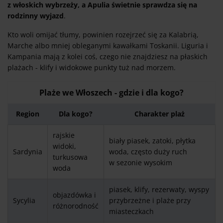
z włoskich wybrzeży, a Apulia świetnie sprawdza się na
rodzinny wyjazd
.
Kto woli omijać tłumy, powinien rozejrzeć się za Kalabrią,
Marche albo mniej obleganymi kawałkami Toskanii. Liguria i
Kampania mają z kolei coś, czego nie znajdziesz na płaskich
plażach - klify i widokowe punkty tuż nad morzem.
Plaże we Włoszech - gdzie i dla kogo?
Region
Dla kogo?
Charakter plaż
rajskie
biały piasek, zatoki, płytka
widoki,
Sardynia
woda, często duży ruch
turkusowa
w sezonie wysokim
woda
piasek, klify, rezerwaty, wyspy
objazdówka i
Sycylia
przybrzeżne i plaże przy
różnorodność
miasteczkach