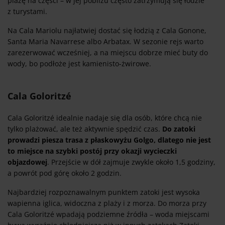
plażę na części – w jej pobliżu często zatrzymują się łodzie
z turystami.
Na Cala Mariolu najłatwiej dostać się łodzią z Cala Gonone,
Santa Maria Navarrese albo Arbatax. W sezonie rejs warto
zarezerwować wcześniej, a na miejscu dobrze mieć buty do
wody, bo podłoże jest kamienisto-żwirowe.
Cala Goloritzé
Cala Goloritzé idealnie nadaje się dla osób, które chcą nie
tylko plażować, ale też aktywnie spędzić czas.
Do zatoki
prowadzi piesza trasa z płaskowyżu Golgo, dlatego nie jest
to miejsce na szybki postój przy okazji wycieczki
objazdowej
. Przejście w dół zajmuje zwykle około 1,5 godziny,
a powrót pod górę około 2 godzin.
Najbardziej rozpoznawalnym punktem zatoki jest wysoka
wapienna iglica, widoczna z plaży i z morza. Do morza przy
Cala Goloritzé wpadają podziemne źródła – woda miejscami