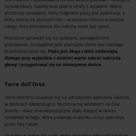
są beachbary, toalety oraz płatne strefy z leżakami. Warto
wcześniej sprawdzić, który fragment plaży jest publiczny, a
który należy do płatnych lido – w sezonie różnica w koszcie
całego dnia plażowania dla rodziny może być spora.
Pescoluse sprawdzi się na spokojne, wielogodzinne
plażowanie, szczególnie jeśli planujesz dzień bez częstego
przemieszczania się.
Plaża jest długa i dość odsłonięta,
dlatego przy wyjeździe z dziećmi warto zabrać nakrycia
głowy i przygotować się na intensywne słońce
.
Torre dell’Orso
Torre dell’Orso znajduje się na adriatyckim wybrzeżu Salento,
w okolicach Melendugno. Wyróżnia się widokiem na Due
Sorelle – dwie charakterystyczne skały stojące w morzu
niedaleko brzegu, które powstały w wyniku erozji wybrzeża
przez fale i wiatr.
To miejsce dobre dla osób, które chciałyby zobaczyć bardziej