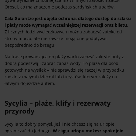
bywa wyraźnie chłodniejsza niż w innych zatokach Zatoki
Orosei, co ma znaczenie podczas sardyńskich upałów.
Cala Goloritzé jest objęta ochroną, dlatego dostęp do szlaku
i plaży może wymagać wcześniejszej rezerwacji oraz biletu
.
Z licznych łodzi wycieczkowych można zobaczyć zatokę od
strony morza, ale nie zawsze mogą one podpływać
bezpośrednio do brzegu.
Na trasę prowadzącą do plaży warto założyć zakryte buty z
dobrą podeszwą i zabrać zapas wody. To plaża dla osób
gotowych na wysiłek – nie sprawdzi się raczej w przypadku
rodzin z małymi dziećmi lub turystów, którym zależy na
łatwym dojeździe autem.
Sycylia – plaże, klify i rezerwaty
przyrody
Sycylia to dobry pomysł, jeśli nie chcesz się na urlopie
ograniczać do jednego.
W ciągu urlopu możesz spokojnie