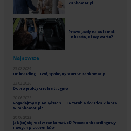
Rankomat.pl
Prawo jazdy na automat -
ile kosztuje i czy warto?
Najnowsze
23.02.2026
Onboarding – Twój spokojny start w Rankomat.pl
23.02.2026
Dobre praktyki rekrutacyjne
20.06.2022
Pogadajmy o pieniądzach…. Ile zarabia doradca klienta
w rankomat.pl?
20.06.2022
Jak (to) się robi w rankomat.pl? Proces onboardingowy
nowych pracowników