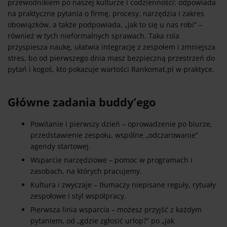
przewodnikiem po naszej kulturze i codzienności: odpowiada
na praktyczne pytania o firmę, procesy, narzędzia i zakres
obowiązków, a także podpowiada, „jak to się u nas robi” –
również w tych nieformalnych sprawach. Taka rola
przyspiesza naukę, ułatwia integrację z zespołem i zmniejsza
stres, bo od pierwszego dnia masz bezpieczną przestrzeń do
pytań i kogoś, kto pokazuje wartości Rankomat.pl w praktyce.
Główne zadania buddy’ego
Powitanie i pierwszy dzień – oprowadzenie po biurze,
przedstawienie zespołu, wspólne „odczarowanie”
agendy startowej.
Wsparcie narzędziowe – pomoc w programach i
zasobach, na których pracujemy.
Kultura i zwyczaje – tłumaczy niepisane reguły, rytuały
zespołowe i styl współpracy.
Pierwsza linia wsparcia – możesz przyjść z każdym
pytaniem, od „gdzie zgłosić urlop?” po „jak