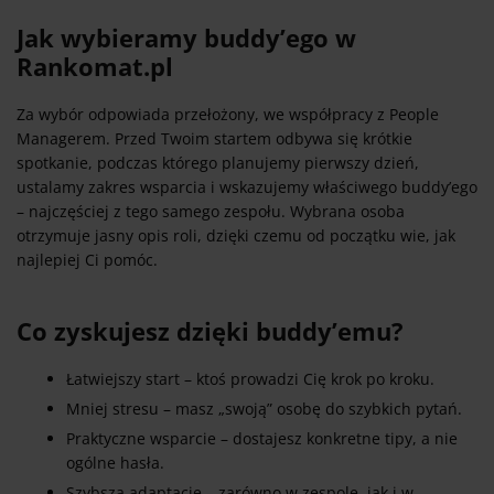
Jak wybieramy buddy’ego w
Rankomat.pl
Za wybór odpowiada przełożony, we współpracy z People
Managerem. Przed Twoim startem odbywa się krótkie
spotkanie, podczas którego planujemy pierwszy dzień,
ustalamy zakres wsparcia i wskazujemy właściwego buddy’ego
– najczęściej z tego samego zespołu. Wybrana osoba
otrzymuje jasny opis roli, dzięki czemu od początku wie, jak
najlepiej Ci pomóc.
Co zyskujesz dzięki buddy’emu?
Łatwiejszy start – ktoś prowadzi Cię krok po kroku.
Mniej stresu – masz „swoją” osobę do szybkich pytań.
Praktyczne wsparcie – dostajesz konkretne tipy, a nie
ogólne hasła.
Szybszą adaptację – zarówno w zespole, jak i w