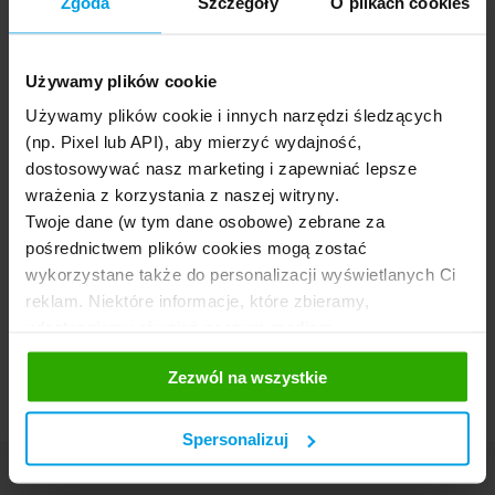
Zgoda
Szczegóły
O plikach cookies
Grzegorz Demczyszak
Specjalista ds. PR
Używamy plików cookie
Były dziennikarz jednej z czołowych redakcji
Używamy plików cookie i innych narzędzi śledzących
informacyjnych w Polsce. Od czterech lat
zajmuje się komunikacją wizerunkową i
(np. Pixel lub API), aby mierzyć wydajność,
marketingową, za to też odpowiada od 2019
dostosowywać nasz marketing i zapewniać lepsze
w Rankomat. Pasjonat podróży i wspinaczki
wrażenia z korzystania z naszej witryny.
wysokogórskiej oraz amator gier
Twoje dane (w tym dane osobowe) zebrane za
planszowych.
pośrednictwem plików cookies mogą zostać
wykorzystane także do personalizacji wyświetlanych Ci
reklam. Niektóre informacje, które zbieramy,
udostępniamy również naszym mediom
społecznościowym oraz firmom reklamowym i
Oceń artykuł
4,00
Zezwól na wszystkie
analitycznym, z którymi współpracujemy. Te z kolei
mogą łączyć te informacje z innymi informacjami, które
im przekazałeś, korzystając z ich usług. Prosimy o
Spersonalizuj
Twoją zgodę.