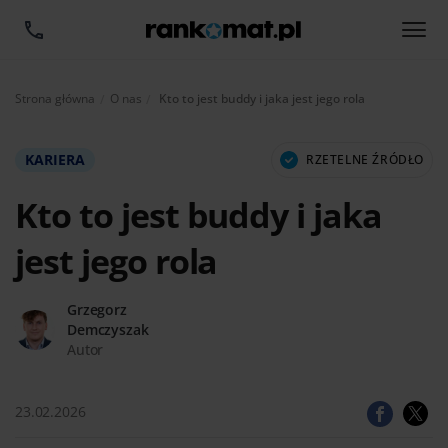
Aktualnie:
Strona główna
O nas
Kto to jest buddy i jaka jest jego rola
KARIERA
RZETELNE ŹRÓDŁO
Kto to jest buddy i jaka
jest jego rola
Grzegorz
Demczyszak
Autor
23.02.2026