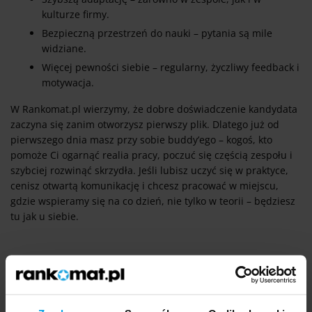
kulturze firmy.
Bezpieczną przestrzeń do nauki – pytania są mile
widziane.
Więcej pewności siebie – regularny, życzliwy feedback i
motywacja.
W Rankomat.pl wierzymy, że dobre doświadczenie kandydata
zaczyna się zanim otworzysz pierwszy plik. Dlatego już od
pierwszego dnia masz przy sobie buddy’ego – kogoś, kto
pomoże Ci ogarnąć realia pracy, poczuć się częścią zespołu i
szybciej rozwinąć skrzydła. Jeśli lubisz uczyć się w praktyce,
cenisz otwartą komunikację i chcesz pracować w miejscu,
gdzie wspieramy się na co dzień, nie tylko w teorii – będziesz
tu jak u siebie.