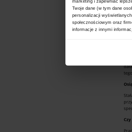
prz
marketing i zapewniać lepsze
Twoje dane (w tym dane oso
W m
personalizacji wyświetlanyc
nas 
społecznościowym oraz firmo
cze
informacje z innymi informac
A c
Ocz
wsp
ćwic
dał
tego
Osi
Sta
przy
spe
Czy 
Prac