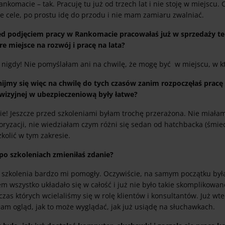
nkomacie – tak. Pracuję tu już od trzech lat i nie stoję w miejscu.
e cele, po prostu idę do przodu i nie mam zamiaru zwalniać.
ed podjęciem pracy w Rankomacie pracowałaś już w sprzedaży telef
re miejsce na rozwój i pracę na lata?
, nigdy! Nie pomyślałam ani na chwilę, że mogę być w miejscu, w 
nijmy się więc na chwilę do tych czasów zanim rozpoczęłaś pracę 
ewizyjnej w ubezpieczeniową były łatwe?
ie! Jeszcze przed szkoleniami byłam trochę przerażona. Nie miałam
oryzacji, nie wiedziałam czym różni się sedan od hatchbacka (śmie
kolić w tym zakresie.
 po szkoleniach zmieniłaś zdanie?
, szkolenia bardzo mi pomogły. Oczywiście, na samym początku by
m wszystko układało się w całość i już nie było takie skomplikowa
zas których wcielaliśmy się w rolę klientów i konsultantów. Już 
am ogląd, jak to może wyglądać, jak już usiądę na słuchawkach.