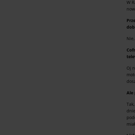
W Ra
now
Prz
dob
Nie
Cof
tel
Oj n
mot
dosz
Ale
Tak
dnie
podc
miał