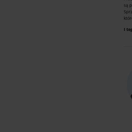
są 
Sprz
któr
I te