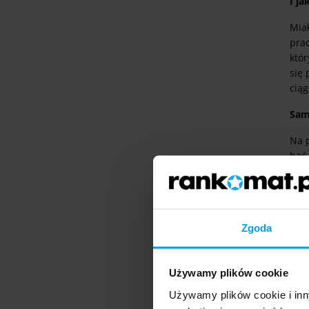
I ja
Mia
pra
któr
się 
ciąg
Sam
Na 
bać
lepi
prac
jaki
Sama
Zgoda
Zdec
sob
Używamy plików cookie
A p
Używamy plików cookie i inn