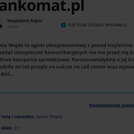
rankomat.pl
Magdalena Kajzer
RZETELNE ŹRÓDŁO INFORMACJI
Autor
wia Wojda to agent ubezpieczeniowy z ponad trzyletnim
zedaż ubezpieczeń komunikacyjnych nie ma przed nią ża
liwe kampanie sprzedażowe. Porozmawiałyśmy o jej ści
adziła mi też przepis na sukces na call center oraz wyz
udzić…
Kwestionariusz osob
Imię i nazwisko:
Sylwia Wojda
Wiek:
23