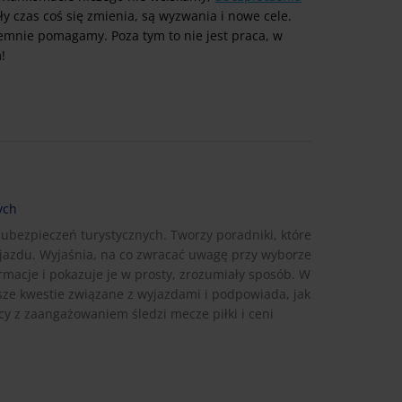
 czas coś się zmienia, są wyzwania i nowe cele.
jemnie pomagamy. Poza tym to nie jest praca, w
!
ych
 ubezpieczeń turystycznych. Tworzy poradniki, które
jazdu. Wyjaśnia, na co zwracać uwagę przy wyborze
rmacje i pokazuje je w prosty, zrozumiały sposób. W
sze kwestie związane z wyjazdami i podpowiada, jak
cy z zaangażowaniem śledzi mecze piłki i ceni