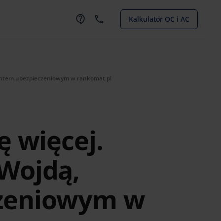
Kalkulator OC i AC
gentem ubezpieczeniowym w rankomat.pl
ę więcej.
Wojdą,
zeniowym w