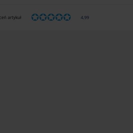
ceń artykuł
4,99