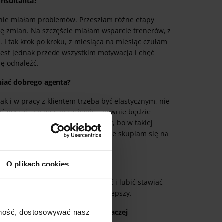
konsultanta?
nie miałam problemów. Przeszłam różne etapy
ię zmian. Na szczęście miałam wsparcie trenerów, z
 I tak krok po kroku, z miesiąca na miesiąc czułam
 jest jednak przede wszystkim motywacja i chęć
ię odnaleźć.
niać dobrego agenta?
 i w pracy z klientem trzeba być elastycznym, nie
 gorzej, a nawet przeciwnie - pewnie będzie
tereotypowo czy na jeden schemat, bo w takiej
ozmów staram się być konkretna, nie skupiam się na
O plikach cookies
o nowych celów. I trzeba je umieć i lubić stawiać
 w kolejnym mogę zrobić jeszcze lepszy.
kiem motywują do działania czy raczej
ajność, dostosowywać nasz