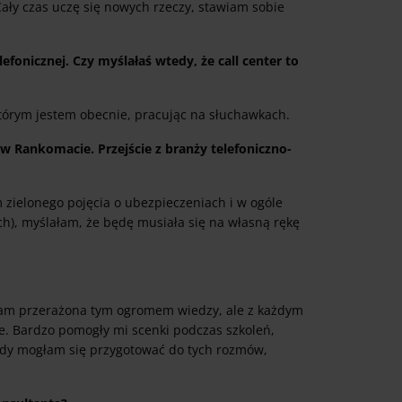
 Cały czas uczę się nowych rzeczy, stawiam sobie
onicznej. Czy myślałaś wtedy, że call center to
którym jestem obecnie, pracując na słuchawkach.
w Rankomacie. Przejście z branży telefoniczno-
 zielonego pojęcia o ubezpieczeniach i w ogóle
ch), myślałam, że będę musiała się na własną rękę
łam przerażona tym ogromem wiedzy, ale z każdym
ne. Bardzo pomogły mi scenki podczas szkoleń,
wtedy mogłam się przygotować do tych rozmów,