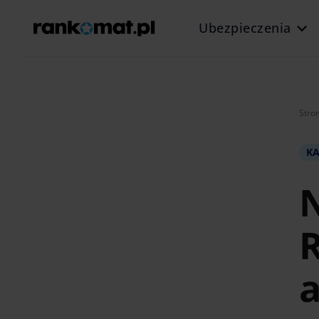
Ubezpieczenia
Stro
KA
N