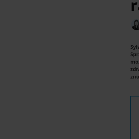
Syl
Spr
moż
zdr
zn