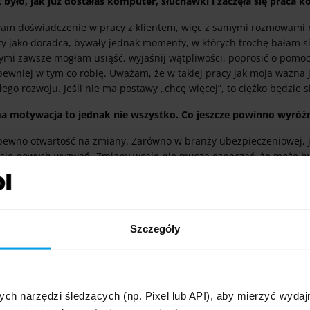
k było, jak już dostałaś komputer, słuchawki i zaczęła się praca 
łam doświadczenie w pracy z klientem, więc z samymi rozmowami 
cy jako doradca, bywały jednak momenty, w których trochę bałam s
ymi zawsze mogłam usiąść, wyjaśnij wątpliwości, poprosić o pomoc.
pewniej w tym co robię. Uważam, że w takiej pracy jak moja ważna
łego rozwoju. Jeśli nie ma postawy „chcę więcej”, to ciężko będzie s
a motywacja to jednak nie wszystko. Co jeszcze powinno wyróż
pewno otwartość na zmiany. Zarówno w branży ubezpieczeniowej, jak
 się nowych wyzwań. Zmiany wcale nie muszą oznaczać, że może być
ej, ale trzeba być na to przygotowanym. Nie można nastawiać się s
y to nie zadziała. Ważna jest też stanowczość – zawsze podczas r
chś drobiazgach.
 mówisz też, że dobry agent to taki, który ciągle chce więcej.
Szczegóły
ydowanie. W takiej pracy musisz chcieć być coraz lepszym, dążyć d
ie samemu - jeśli w poprzednim miesiącu osiągnęłam taki wynik, to
lany, które są ustalane wspólnie, razem z trenerem czy kierowni
ych narzędzi śledzących (np. Pixel lub API), aby mierzyć wyd