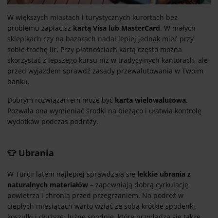
W większych miastach i turystycznych kurortach bez
problemu zapłacisz
kartą Visa lub MasterCard
. W małych
sklepikach czy na bazarach nadal lepiej jednak mieć przy
sobie trochę lir. Przy płatnościach kartą często można
skorzystać z lepszego kursu niż w tradycyjnych kantorach, ale
przed wyjazdem sprawdź zasady przewalutowania w Twoim
banku.
Dobrym rozwiązaniem może być
karta wielowalutowa
.
Pozwala ona wymieniać środki na bieżąco i ułatwia kontrolę
wydatków podczas podróży.
👕 Ubrania
W Turcji latem najlepiej sprawdzają się
lekkie ubrania z
naturalnych materiałów
– zapewniają dobrą cyrkulację
powietrza i chronią przed przegrzaniem. Na podróż w
ciepłych miesiącach warto wziąć ze sobą krótkie spodenki,
koszulki i dłuższe, luźne spodnie, które przydadzą się także