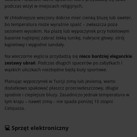
podczas wizyt w miejscach religijnych.
W chłodniejsze wieczory dobrze mieć cienką bluzę lub sweter,
bo temperatura może wyraźnie spaść – zwłaszcza poza
sezonem wysokim. Na plażę lub wypoczynek przy hotelowym
basenie najlepiej zabrać lekką tunikę, nakrycie głowy, strój
kąpielowy i wygodne sandały.
Na wieczorne wyjścia przydadzą się
nieco bardziej eleganckie
zestawy ubrań
. Podczas długich spacerów po zabytkach i
wąskich uliczkach niezbędne będą buty sportowe.
Planując wypoczynek w Turcji zimą lub jesienią, warto
dodatkowo spakować płaszcz przeciwdeszczowy, długie
spodnie i cieplejsze bluzy. Zasadniczo jednak temperatura w
tym kraju – nawet zimą – nie spada poniżej 15 stopni
Celsjusza.
💻 Sprzęt elektroniczny