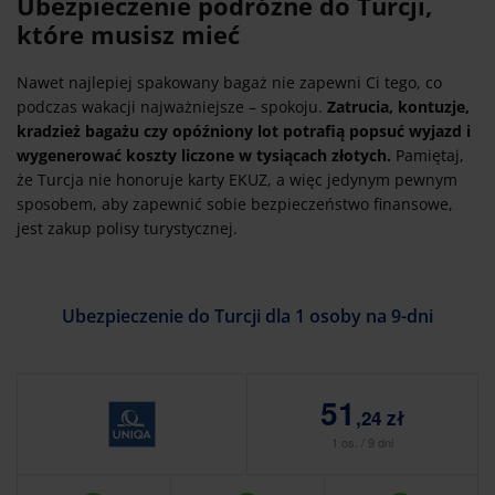
Ubezpieczenie podróżne do Turcji,
które musisz mieć
Nawet najlepiej spakowany bagaż nie zapewni Ci tego, co
podczas wakacji najważniejsze – spokoju.
Zatrucia, kontuzje,
kradzież bagażu czy opóźniony lot potrafią popsuć wyjazd i
wygenerować koszty liczone w tysiącach złotych.
Pamiętaj,
że Turcja nie honoruje karty EKUZ, a więc jedynym pewnym
sposobem, aby zapewnić sobie bezpieczeństwo finansowe,
jest zakup polisy turystycznej.
Ubezpieczenie do Turcji dla 1 osoby na 9-dni
51
,24 zł
1 os. / 9 dni