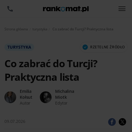
Aktualnie:
Strona główna
turystyka
Co zabrać do Turcji? Praktyczna lista
TURYSTYKA
RZETELNE ŹRÓDŁO
Co zabrać do Turcji?
Praktyczna lista
Emilia
Michalina
Kołsut
Miotk
Autor
Edytor
09.07.2026