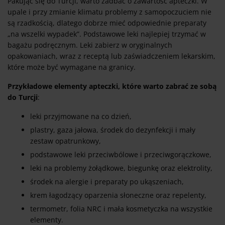
Pakując się do Turcji, warto zadbać o zawartość apteczki. W
upale i przy zmianie klimatu problemy z samopoczuciem nie
są rzadkością, dlatego dobrze mieć odpowiednie preparaty
„na wszelki wypadek”. Podstawowe leki najlepiej trzymać w
bagażu podręcznym. Leki zabierz w oryginalnych
opakowaniach, wraz z receptą lub zaświadczeniem lekarskim,
które może być wymagane na granicy.
Przykładowe elementy apteczki, które warto zabrać ze sobą
do Turcji
:
leki przyjmowane na co dzień,
plastry, gaza jałowa, środek do dezynfekcji i mały
zestaw opatrunkowy,
podstawowe leki przeciwbólowe i przeciwgorączkowe,
leki na problemy żołądkowe, biegunkę oraz elektrolity,
środek na alergie i preparaty po ukąszeniach,
krem łagodzący oparzenia słoneczne oraz repelenty,
termometr, folia NRC i mała kosmetyczka na wszystkie
elementy.