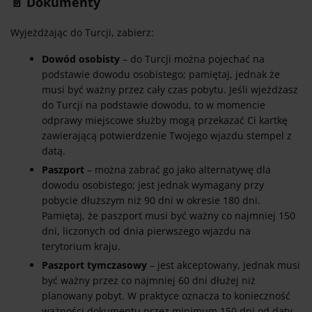
📄 Dokumenty
Wyjeżdżając do Turcji, zabierz:
Dowód osobisty
– do Turcji można pojechać na
podstawie dowodu osobistego; pamiętaj, jednak że
musi być ważny przez cały czas pobytu. Jeśli wjeżdżasz
do Turcji na podstawie dowodu, to w momencie
odprawy miejscowe służby mogą przekazać Ci kartkę
zawierającą potwierdzenie Twojego wjazdu stempel z
datą.
Paszport
– można zabrać go jako alternatywę dla
dowodu osobistego; jest jednak wymagany przy
pobycie dłuższym niż 90 dni w okresie 180 dni.
Pamiętaj, że paszport musi być ważny co najmniej 150
dni, liczonych od dnia pierwszego wjazdu na
terytorium kraju.
Paszport tymczasowy
– jest akceptowany, jednak musi
być ważny przez co najmniej 60 dni dłużej niż
planowany pobyt. W praktyce oznacza to konieczność
ważności dokumentu przez minimum 150 dni od daty