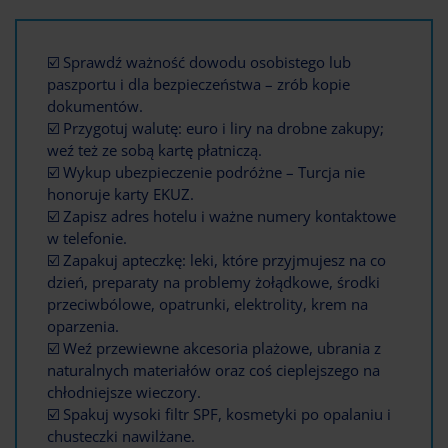
☑️ Sprawdź ważność dowodu osobistego lub
paszportu i dla bezpieczeństwa – zrób kopie
dokumentów.
☑️ Przygotuj walutę: euro i liry na drobne zakupy;
weź też ze sobą kartę płatniczą.
☑️ Wykup ubezpieczenie podróżne – Turcja nie
honoruje karty EKUZ.
☑️ Zapisz adres hotelu i ważne numery kontaktowe
w telefonie.
☑️ Zapakuj apteczkę: leki, które przyjmujesz na co
dzień, preparaty na problemy żołądkowe, środki
przeciwbólowe, opatrunki, elektrolity, krem na
oparzenia.
☑️ Weź przewiewne akcesoria plażowe, ubrania z
naturalnych materiałów oraz coś cieplejszego na
chłodniejsze wieczory.
☑️ Spakuj wysoki filtr SPF, kosmetyki po opalaniu i
chusteczki nawilżane.