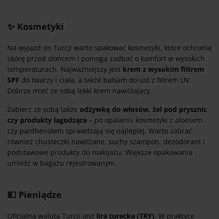
✨ Kosmetyki
Na wyjazd do Turcji warto spakować kosmetyki, które ochronią
skórę przed słońcem i pomogą zadbać o komfort w wysokich
temperaturach. Najważniejszy jest
krem z wysokim filtrem
SPF
do twarzy i ciała, a także balsam do ust z filtrem UV.
Dobrze mieć ze sobą lekki krem nawilżający.
Zabierz ze sobą także
odżywkę do włosów, żel pod prysznic
czy produkty łagodzące
– po opalaniu kosmetyki z aloesem
czy panthenolem sprawdzają się najlepiej. Warto zabrać
również chusteczki nawilżane, suchy szampon, dezodorant i
podstawowe produkty do makijażu. Większe opakowania
umieść w bagażu rejestrowanym.
💵 Pieniądze
Oficjalną walutą Turcji jest
lira turecka (TRY)
. W praktyce