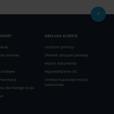
WIEDZY
OBSŁUGA KLIENTA
ykuły
Centrum pomocy
pieczeniowe
Słownik ubezpieczeniowy
Ważne dokumenty
ochodowe
Wypowiedzenie OC
munikacji
Umowa kupna/sprzedaży
samochodu
ia dla danego kraju
su