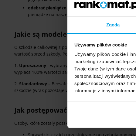
odebrać pieniądze na naprawę
(zgłaszamy szkodę tel
pieniądze na nasze konto).
Zgoda
Jakie są modele likwidacji szkody c
Używamy plików cookie
O szkodzie całkowitej z polisy OC można mówić wtedy, gd
wartość sprzed szkody. Posiadacz takiego pojazdu może zdec
Używamy plików cookie i inn
marketing i zapewniać lepsze
1.
Uproszczony
- wybrany przez Beesafe partner zajmuje s
Twoje dane (w tym dane oso
wypłaca 100% wartości samochodu, wyliczonej na czas bezp
personalizacji wyświetlanyc
społecznościowym oraz firmo
2.
Standardowy
– Beesafe wyliczy odszkodowanie biorąc p
szkodzie (wrak pozostaje w posiadaniu kierowcy).
informacje z innymi informac
Jak postępować po zdarzeniu?
Osoby, które zostały poszkodowane w kolizji lub wypadkach
Sprawdzić, czy ich uczestnicy nie potrzebują pomocy 