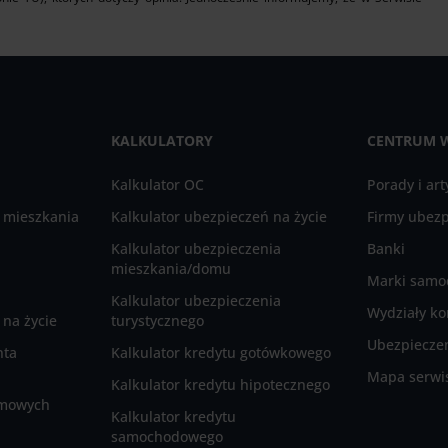
KALKULATORY
CENTRUM 
Kalkulator OC
Porady i art
 mieszkania
Kalkulator ubezpieczeń na życie
Firmy ubez
Kalkulator ubezpieczenia
Banki
mieszkania/domu
Marki sam
Kalkulator ubezpieczenia
Wydziały ko
na życie
turystycznego
Ubezpieczen
nta
Kalkulator kredytu gotówkowego
Mapa serwi
Kalkulator kredytu hipotecznego
rmowych
Kalkulator kredytu
samochodowego