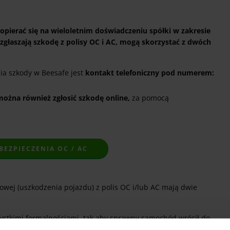
opierać się na wieloletnim doświadczeniu spółki w zakresie
zgłaszają szkodę z polisy OC i AC, mogą skorzystać z dwóch
a szkody w Beesafe jest
kontakt telefoniczny pod numerem:
można również zgłosić szkodę online,
za pomocą
EZPIECZENIA OC / AC
wej (uszkodzenia pojazdu) z polis OC i/lub AC mają dwie
zystkimi formalnościami, tak aby sprawny samochód wrócił do