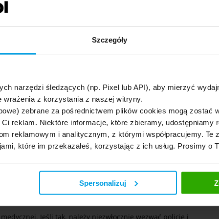
efonicznie, po czym Beesefe zajmuje się jej wyceną i wpłaca
Szczegóły
ałkowitej w Beesafe?
y koszt naprawy uszkodzonego samochodu przekracza jego
ydować się na jeden z dwóch modeli jej likwidacji:
ych narzędzi śledzących (np. Pixel lub API), aby mierzyć wyd
 wrażenia z korzystania z naszej witryny.
ię sprzedażą uszkodzonego auta, a firma ubezpieczeniowa
bowe) zebrane za pośrednictwem plików cookies mogą zostać 
ośrednio przed kolizją/wypadkiem;
h Ci reklam. Niektóre informacje, które zbieramy, udostępniam
m reklamowym i analitycznym, z którymi współpracujemy. Te z
od uwagę różnicę wartości samochodu przed szkodą i po
jami, które im przekazałeś, korzystając z ich usług. Prosimy o 
Spersonalizuj
Z
 powinny:
medycznej. Jeśli tak, należy niezwłocznie wezwać policję i