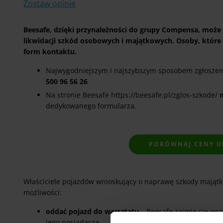
Zostaw opinię
Beesafe, dzięki przynależności do grupy Compensa, może 
likwidacji szkód osobowych i majątkowych. Osoby, które 
form kontaktu.
Najwygodniejszym i najszybszym sposobem zgłoszeni
500 96 56 26
Na stronie Beesafe https://beesafe.pl/zglos-szkode/
dedykowanego formularza.
PORÓWNAJ CENY UB
Właściciele pojazdów wnioskujący o naprawę szkody majątko
możliwości:
oddać pojazd do warsztatu
– Beesafe zajmie się ws
jego posiadacza,