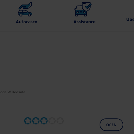
Ube
Autocasco
Assistance
:
kodę W Beesafe
OCEŃ