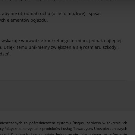
 aby nie utrudniał ruchu (o ile to możliwe), spisać
nych elementów pojazdu.
 wskazuje wprawdzie konkretnego terminu, jednak najlepiej
a. Dzięki temu unikniemy zwiększenia się rozmiaru szkody i
odzeń.
zamieszczanych za pośrednictwem systemu Disqus, zarówno w zakresie ich
icy faktycznie korzystali z produktów i usług Towarzystw Ubezpieczeniowych
nie TU), których dotyczy opinia. Jednocześnie informujemy, że w Serwisie