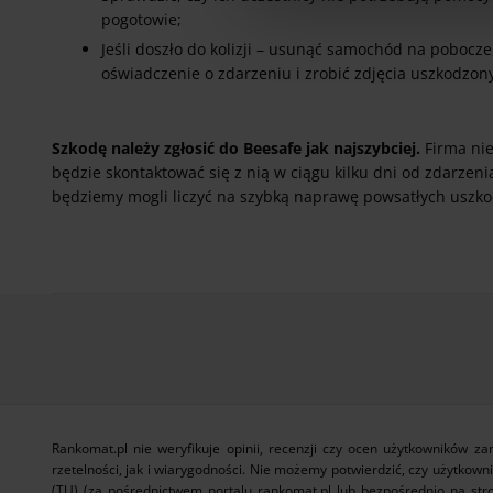
pogotowie;
Jeśli doszło do kolizji – usunąć samochód na pobocze,
oświadczenie o zdarzeniu i zrobić zdjęcia uszkodzo
Szkodę należy zgłosić do Beesafe jak najszybciej.
Firma nie
będzie skontaktować się z nią w ciągu kilku dni od zdarzeni
będziemy mogli liczyć na szybką naprawę powsatłych uszk
Rankomat.pl nie weryfikuje opinii, recenzji czy ocen użytkowników 
rzetelności, jak i wiarygodności. Nie możemy potwierdzić, czy użytkown
(TU) (za pośrednictwem portalu rankomat.pl lub bezpośrednio na stro