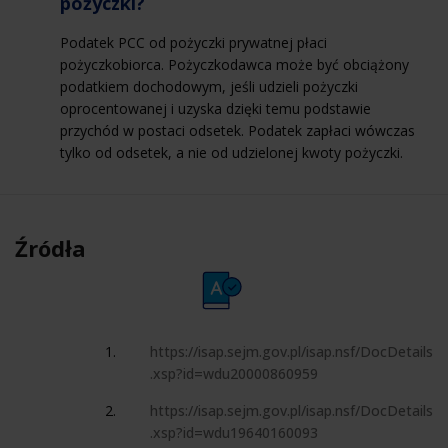
pożyczki?
Podatek PCC od pożyczki prywatnej płaci
pożyczkobiorca. Pożyczkodawca może być obciążony
podatkiem dochodowym, jeśli udzieli pożyczki
oprocentowanej i uzyska dzięki temu podstawie
przychód w postaci odsetek. Podatek zapłaci wówczas
tylko od odsetek, a nie od udzielonej kwoty pożyczki.
Źródła
https://isap.sejm.gov.pl/isap.nsf/DocDetails
.xsp?id=wdu20000860959
https://isap.sejm.gov.pl/isap.nsf/DocDetails
.xsp?id=wdu19640160093