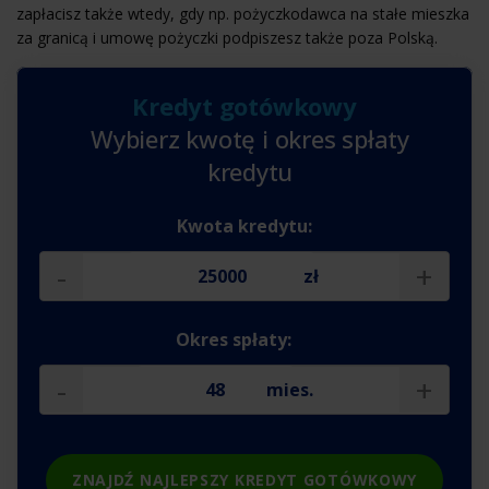
zapłacisz także wtedy, gdy np. pożyczkodawca na stałe mieszka
za granicą i umowę pożyczki podpiszesz także poza Polską.
Kredyt gotówkowy
Wybierz kwotę i okres spłaty
kredytu
Kwota kredytu:
-
+
zł
Okres spłaty:
-
+
mies.
ZNAJDŹ NAJLEPSZY KREDYT GOTÓWKOWY