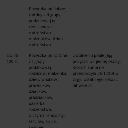
Pożyczka od dalszej
rodziny z II grupy
podatkowej np.
ciotki, wujka,
rodzeństwa
małżonków, dzieci
rodzeństwa.
Do 36
Pożyczka od rodzina
Zwolnieniu podlegają
120 zł
z I grupy
pożyczki od jednej osoby,
podatkowej:
których suma nie
rodziców, małżonka,
przekroczyła 36 120 zł w
dzieci, wnuków,
ciągu ostatniego roku i 5
prawnuków,
lat wstecz
dziadków,
pradziadków,
pasierba,
rodzeństwa,
ojczyma, macochy,
teściów, zięcia,
synowej.