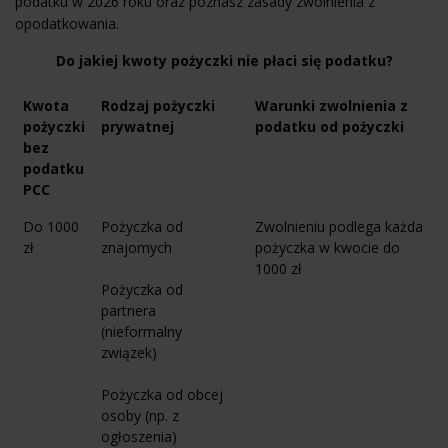
podatku w 2026 roku oraz poznasz zasady zwolnienia z
opodatkowania.
Do jakiej kwoty pożyczki nie płaci się podatku?
Kwota
Rodzaj pożyczki
Warunki zwolnienia z
pożyczki
prywatnej
podatku od pożyczki
bez
podatku
PCC
Do 1000
Pożyczka od
Zwolnieniu podlega każda
zł
znajomych
pożyczka w kwocie do
1000 zł
Pożyczka od
partnera
(nieformalny
związek)
Pożyczka od obcej
osoby (np. z
ogłoszenia)