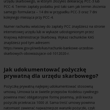
urzędu skarbowego, w którym złożyłeś deklarację PCC-3 lub
PCC-4. Termin zapłaty podatku jest taki sam jak termin złożenia
samego formularza – 14 dni w przypadku PCC-3 oraz 7 dni
kolejnego miesiąca przy PCC-4.
Numer rachunku właściwy do zapłaty PCC znajdziesz na stronie
internetowej urzędu lub w wykazie udostępnionym przez
Krajową Administracje Skarbową. Wykaz rachunków KAS
znajdziesz pod tym adresem:
https://www.gov.pl/web/kas/rachunki-bankowe-urzedow-
skarbowych-obowiazujace-od-1012020-r.
Jak udokumentować pożyczkę
prywatną dla urzędu skarbowego?
Pożyczkę prywatną najlepiej udokumentować stosowną
umową. Umowa ta w świetle przepisów Kodeksu cywilnego
powinna mieć obligatoryjnie formę pisemną, jeśli kwota
pożyczki przekracza 1000 zł. Sama treść umowy powinna
natomiast zawierać najważniejsze warunki pożyczki, czyli: