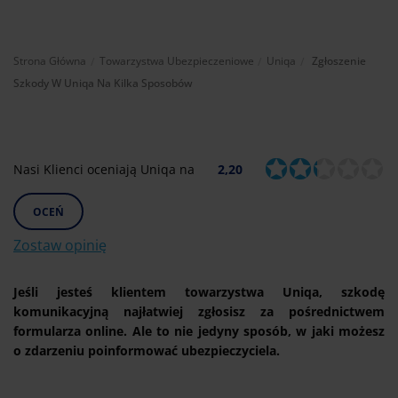
Aktualnie:
Strona Główna
Towarzystwa Ubezpieczeniowe
Uniqa
Zgłoszenie
Szkody W Uniqa Na Kilka Sposobów
Nasi Klienci oceniają Uniqa na
2,20
OCEŃ
Zostaw opinię
Jeśli jesteś klientem towarzystwa Uniqa, szkodę
komunikacyjną najłatwiej zgłosisz za pośrednictwem
formularza online. Ale to nie jedyny sposób, w jaki możesz
o zdarzeniu poinformować ubezpieczyciela.