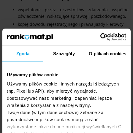
wypełnione przez uczestników zdarzenia wspólne
oświadczenie, wskazujące sprawcę i poszkodowanego,
kopię dowodu rejestracyjnego i prawa jazdy kierowcy,
zgodę na wypłatę odszkodowanie na rzecz kierowcy,
jeśli auto jest w leasingu, jest kupione na kredyt lub
stanowi współwłasność z innymi osobami.
Zgoda
Szczegóły
O plikach cookies
Właściciele pojazdów, którzy zgłosili szkodę w UNIQA, za
pośrednictwem ww. strony mogą sprawdzić również status
swojego zgłoszenia.
Używamy plików cookie
Używamy plików cookie i innych narzędzi śledzących
Poczta tradycyjna
(np. Pixel lub API), aby mierzyć wydajność,
dostosowywać nasz marketing i zapewniać lepsze
Szkodę możesz także zgłosić wysyłając do ubezpieczyciela
wrażenia z korzystania z naszej witryny.
tradycyjny list (polecony), choć
warto pamiętać, że proces
Twoje dane (w tym dane osobowe) zebrane za
likwidacji szkody będzie trwał wtedy znacznie dłużej.
W
pośrednictwem plików cookies mogą zostać
zgłoszeniu należy podać m.in. numeru polisy OC sprawcy lub
wykorzystane także do personalizacji wyświetlanych Ci
polisy autocasco oraz dane z dowodu rejestracyjnego.