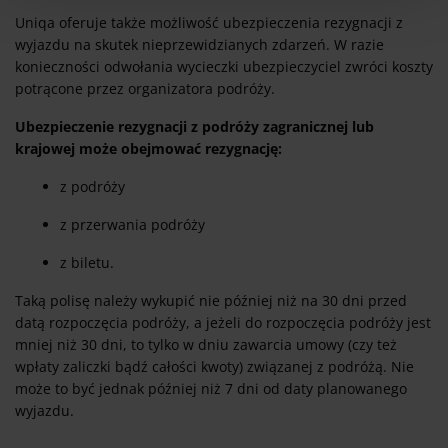
Uniqa oferuje także możliwość ubezpieczenia rezygnacji z
wyjazdu na skutek nieprzewidzianych zdarzeń. W razie
konieczności odwołania wycieczki ubezpieczyciel zwróci koszty
potrącone przez organizatora podróży.
Ubezpieczenie rezygnacji z podróży zagranicznej lub
krajowej może obejmować rezygnację:
z podróży
z przerwania podróży
z biletu.
Taką polisę należy wykupić nie później niż na 30 dni przed
datą rozpoczęcia podróży, a jeżeli do rozpoczęcia podróży jest
mniej niż 30 dni, to tylko w dniu zawarcia umowy (czy też
wpłaty zaliczki bądź całości kwoty) związanej z podróżą. Nie
może to być jednak później niż 7 dni od daty planowanego
wyjazdu.