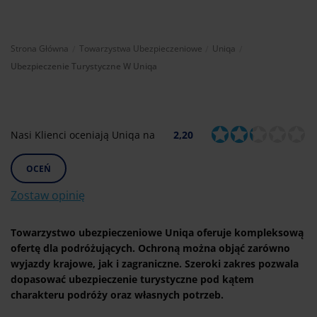
Aktualnie:
Strona Główna
Towarzystwa Ubezpieczeniowe
Uniqa
Ubezpieczenie Turystyczne W Uniqa
Nasi Klienci oceniają Uniqa na
2,20
OCEŃ
Zostaw opinię
Towarzystwo ubezpieczeniowe Uniqa oferuje kompleksową
ofertę dla podróżujących. Ochroną można objąć zarówno
wyjazdy krajowe, jak i zagraniczne. Szeroki zakres pozwala
dopasować ubezpieczenie turystyczne pod kątem
charakteru podróży oraz własnych potrzeb.