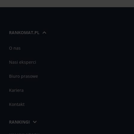
RANKOMAT.PL
O nas
Nasi eksperci
Biuro prasowe
Kariera
Kontakt
RANKINGI