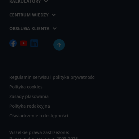
KALKULATORY
CENTRUM WIEDZY
OBSŁUGA KLIENTA
Regulamin serwisu i polityka prywatności
Polityka cookies
Zasady plasowania
Polityka redakcyjna
Oświadczenie o dostępności
Wszelkie prawa zastrzeżone:
Rankomat.pl sp. z o.o. 2008-2026