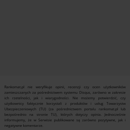
Rankomat.pl nie weryfikuje opinii, recenzji czy ocen użytkowników
zamieszczanych za pośrednictwem systemu Disqus, zarówno w zakresie
ich rzetelności, jak i wiarygodności. Nie możemy potwierdzić, czy
użytkownicy faktycznie korzystali z produktów i usług Towarzystw
Ubezpieczeniowych (TU) (za pośrednictwem portalu rankomat.pl lub
bezpośrednio na stronie TU), których dotyczy opinia. Jednocześnie
informujemy, że w Serwisie publikowane są zarówno pozytywne, jak i
negatywne komentarze.