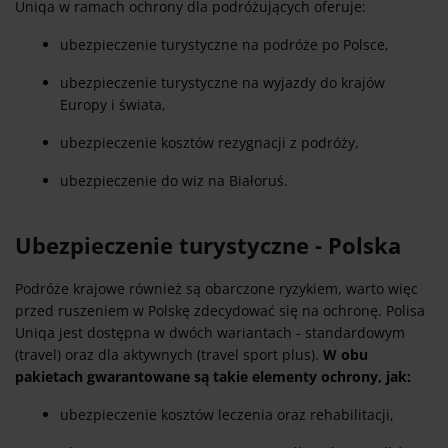
Uniqa w ramach ochrony dla podróżujących oferuje:
ubezpieczenie turystyczne na podróże po Polsce,
ubezpieczenie turystyczne na wyjazdy do krajów
Europy i świata,
ubezpieczenie kosztów rezygnacji z podróży,
ubezpieczenie do wiz na Białoruś.
Ubezpieczenie turystyczne - Polska
Podróże krajowe również są obarczone ryzykiem, warto więc
przed ruszeniem w Polskę zdecydować się na ochronę. Polisa
Uniqa jest dostępna w dwóch wariantach - standardowym
(travel) oraz dla aktywnych (travel sport plus).
W obu
pakietach gwarantowane są takie elementy ochrony, jak:
ubezpieczenie kosztów leczenia oraz rehabilitacji,