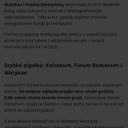
Watykan i Kaplicę Sykstyńską
. Wejściówki do tych obiektów
kupuj wyłącznie przez internet z kilkutygodniowym
wyprzedzeniem. Tylko w ten sposób legalnie ominiesz
wielogodzinne kolejki przed kasami.
Poniżej znajdziesz krótką pigułkę wiedzy o najważniejszych
atrakcjach oraz tabelę z aktualnymi cenami i oknami
rezerwacyjnymi na rok 2026.
Szybka pigułka: Koloseum, Forum Romanum i
Watykan
Koloseum i Forum Romanum zwiedzisz na jednym, wspólnym
bilecie
. Na miejsce najlepiej przyjść rano, około godziny
8:30, zanim słońce zacznie mocno grzać.
Zwiedzanie Forum
Romanum, wzgórza Palatyn i samej areny zajmie Ci łącznie od
trzech do czterech godzin.
Z kolei Muzea Watykańskie to kilometry korytarzy
wypełnionych rzeźbami i obrazami, a punktem kulminacyjnym