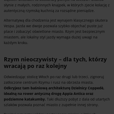
słynie z małych, rodzinnych knajpek, w których zjecie kolację z
autentyczną rzymską kuchnią za rozsądne pieniądze.
Alternatywą dla chodzenia jest wynajem klasycznego skutera
Vespa. Jazda we dwoje pozwala szybko objechać puste już
place i zobaczyć oświetlone miasto. Rzym jest bezpiecznym
miastem, ale lokalny styl jazdy wymaga dużej uwagi na
każdym kroku.
Rzym nieoczywisty – dla tych, którzy
wracają po raz kolejny
Odwiedzając stolicę Włoch po raz drugi lub trzeci, zignoruj
zatłoczone centrum Rzymu i rusz na obrzeża miasta.
Odkryjesz tam baśniową architekturę Dzielnicy Coppedè,
idealną na rower antyczną drogę Appia Antica oraz
podziemne katakumby.
Taki dłuższy pobyt z dala od utartych
szlaków pozwala poznać miasto z zupełnie innej strony.