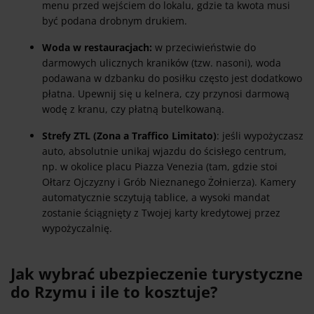
menu przed wejściem do lokalu, gdzie ta kwota musi
być podana drobnym drukiem.
Woda w restauracjach:
w przeciwieństwie do
darmowych ulicznych kraników (tzw. nasoni), woda
podawana w dzbanku do posiłku często jest dodatkowo
płatna. Upewnij się u kelnera, czy przynosi darmową
wodę z kranu, czy płatną butelkowaną.
Strefy ZTL (Zona a Traffico Limitato)
: jeśli wypożyczasz
auto, absolutnie unikaj wjazdu do ścisłego centrum,
np. w okolice placu Piazza Venezia (tam, gdzie stoi
Ołtarz Ojczyzny i Grób Nieznanego Żołnierza). Kamery
automatycznie sczytują tablice, a wysoki mandat
zostanie ściągnięty z Twojej karty kredytowej przez
wypożyczalnię.
Jak wybrać ubezpieczenie turystyczne
do Rzymu i ile to kosztuje?