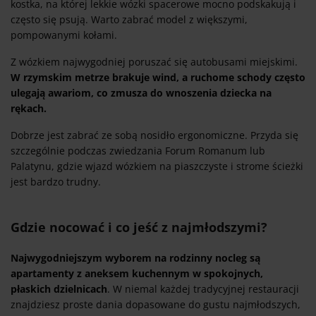
kostka, na której lekkie wózki spacerowe mocno podskakują i
często się psują. Warto zabrać model z większymi,
pompowanymi kołami.
Z wózkiem najwygodniej poruszać się autobusami miejskimi.
W rzymskim metrze brakuje wind, a ruchome schody często
ulegają awariom, co zmusza do wnoszenia dziecka na
rękach.
Dobrze jest zabrać ze sobą nosidło ergonomiczne. Przyda się
szczególnie podczas zwiedzania Forum Romanum lub
Palatynu, gdzie wjazd wózkiem na piaszczyste i strome ścieżki
jest bardzo trudny.
Gdzie nocować i co jeść z najmłodszymi?
Najwygodniejszym wyborem na rodzinny nocleg są
apartamenty z aneksem kuchennym w spokojnych,
płaskich dzielnicach
. W niemal każdej tradycyjnej restauracji
znajdziesz proste dania dopasowane do gustu najmłodszych,