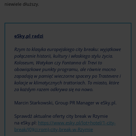
niewiele dłuższy.
eSky.pl radzi
Rzym to klasyka europejskiego city breaku: wyjątkowe
połączenie historii, kultury i włoskiego stylu życia.
Koloseum, Watykan czy Fontanna di Trevi to
obowiązkowe punkty programu, ale równie mocno
zapadają w pamięć wieczorne spacery po Trastevere i
kolacje w klimatycznych trattoriach. To miasto, które
za każdym razem odkrywa się na nowo.
Marcin Starkowski, Group PR Manager w eSky.pl.
Sprawdź aktualne oferty city break w Rzymie
na eSky.pl:
https://www.esky.pl/lot+hotel/1-city-
break/(0)(ci:rom)-city-break-w-Rzymie