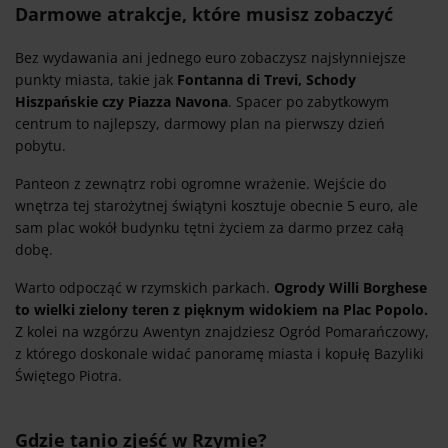
Darmowe atrakcje, które musisz zobaczyć
Bez wydawania ani jednego euro zobaczysz najsłynniejsze
punkty miasta, takie jak
Fontanna di Trevi, Schody
Hiszpańskie czy Piazza Navona
. Spacer po zabytkowym
centrum to najlepszy, darmowy plan na pierwszy dzień
pobytu.
Panteon z zewnątrz robi ogromne wrażenie. Wejście do
wnętrza tej starożytnej świątyni kosztuje obecnie 5 euro, ale
sam plac wokół budynku tętni życiem za darmo przez całą
dobę.
Warto odpocząć w rzymskich parkach.
Ogrody Willi Borghese
to wielki zielony teren z pięknym widokiem na Plac Popolo.
Z kolei na wzgórzu Awentyn znajdziesz Ogród Pomarańczowy,
z którego doskonale widać panoramę miasta i kopułę Bazyliki
Świętego Piotra.
Gdzie tanio zjeść w Rzymie?