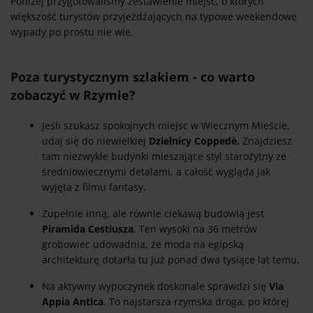
Poniżej przygotowaliśmy zestawienie miejsc, o których
większość turystów przyjeżdżających na typowe weekendowe
wypady po prostu nie wie.
Poza turystycznym szlakiem - co warto
zobaczyć w Rzymie?
Jeśli szukasz spokojnych miejsc w Wiecznym Mieście,
udaj się do niewielkiej
Dzielnicy Coppedè.
Znajdziesz
tam niezwykłe budynki mieszające styl starożytny ze
średniowiecznymi detalami, a całość wygląda jak
wyjęta z filmu fantasy.
Zupełnie inną, ale równie ciekawą budowlą jest
Piramida Cestiusza
. Ten wysoki na 36 metrów
grobowiec udowadnia, że moda na egipską
architekturę dotarła tu już ponad dwa tysiące lat temu.
Na aktywny wypoczynek doskonale sprawdzi się
Via
Appia Antica
. To najstarsza rzymska droga, po której