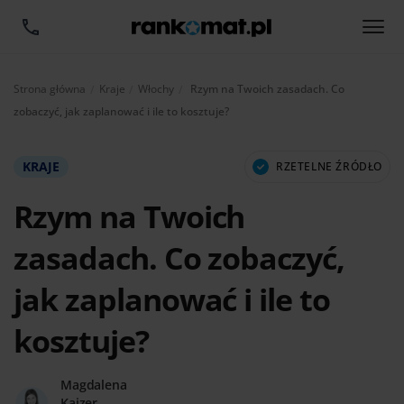
Aktualnie:
Strona główna
Kraje
Włochy
Rzym na Twoich zasadach. Co
zobaczyć, jak zaplanować i ile to kosztuje?
KRAJE
RZETELNE ŹRÓDŁO
Rzym na Twoich
zasadach. Co zobaczyć,
jak zaplanować i ile to
kosztuje?
Magdalena
Kajzer