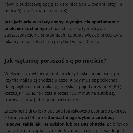
równie budżetową opcją są dzielnice San Giovanni (przy linii
metra A) lub Garbatella (linia B).
Jeśli jedziecie w cztery osoby, wynajmijcie apartament z
aneksem kuchennym.
Podzielicie koszty noclegu i
zaoszczędzicie na śniadaniach, kupując włoskie produkty w
lokalnych marketach, na przykład w sieci Conad.
Jak najtaniej poruszać się po mieście?
Większość zabytków w centrum leży blisko siebie, więc po
Rzymie najlepiej chodzić pieszo. Kiedy musisz podjechać
dalej, wybierz komunikację miejską – pojedynczy bilet (BIT)
kosztuje 1,50 euro i działa przez 100 minut na autobusy,
tramwaje oraz jeden przejazd metrem.
Zrezygnuj z drogiego pociągu lotniskowego Leonardo Express
z Fiumicino (14 euro).
Zamiast niego wybierz autobusy
rejsowe, takie jak Terravision lub SIT Bus Shuttle.
Za bilet do
stacji Termini zapłacisz około 6-7 euro, a czas przejazdu jest