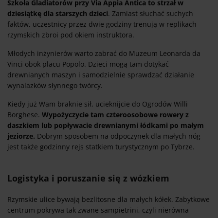
Szkoła Gladiatorów przy Via Appia Antica to strzał w
dziesiątkę dla starszych dzieci
. Zamiast słuchać suchych
faktów, uczestnicy przez dwie godziny trenują w replikach
rzymskich zbroi pod okiem instruktora.
Młodych inżynierów warto zabrać do Muzeum Leonarda da
Vinci obok placu Popolo. Dzieci mogą tam dotykać
drewnianych maszyn i samodzielnie sprawdzać działanie
wynalazków słynnego twórcy.
Kiedy już Wam braknie sił, ucieknijcie do Ogrodów Willi
Borghese.
Wypożyczycie tam czteroosobowe rowery z
daszkiem lub popływacie drewnianymi łódkami po małym
jeziorze.
Dobrym sposobem na odpoczynek dla małych nóg
jest także godzinny rejs statkiem turystycznym po Tybrze.
Logistyka i poruszanie się z wózkiem
Rzymskie ulice bywają bezlitosne dla małych kółek. Zabytkowe
centrum pokrywa tak zwane sampietrini, czyli nierówna