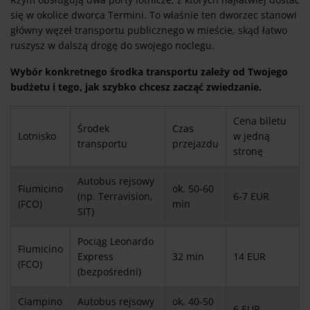
się w okolice dworca Termini. To właśnie ten dworzec stanowi
główny węzeł transportu publicznego w mieście, skąd łatwo
ruszysz w dalszą drogę do swojego noclegu.
Wybór konkretnego środka transportu zależy od Twojego
budżetu i tego, jak szybko chcesz zacząć zwiedzanie.
Cena biletu
Środek
Czas
Lotnisko
w jedną
transportu
przejazdu
stronę
Autobus rejsowy
Fiumicino
ok. 50-60
(np. Terravision,
6-7 EUR
(FCO)
min
SIT)
Pociąg Leonardo
Fiumicino
Express
32 min
14 EUR
(FCO)
(bezpośredni)
Ciampino
Autobus rejsowy
ok. 40-50
6 EUR