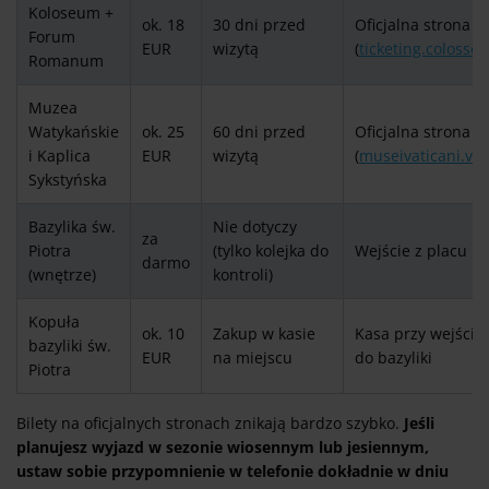
Koloseum +
ok. 18
30 dni przed
Oficjalna strona
Forum
EUR
wizytą
(
ticketing.colosseo.
Romanum
Muzea
Watykańskie
ok. 25
60 dni przed
Oficjalna strona
i Kaplica
EUR
wizytą
(
museivaticani.va
)
Sykstyńska
Bazylika św.
Nie dotyczy
za
Piotra
(tylko kolejka do
Wejście z placu
darmo
(wnętrze)
kontroli)
Kopuła
ok. 10
Zakup w kasie
Kasa przy wejściu
bazyliki św.
EUR
na miejscu
do bazyliki
Piotra
Bilety na oficjalnych stronach znikają bardzo szybko.
Jeśli
planujesz wyjazd w sezonie wiosennym lub jesiennym,
ustaw sobie przypomnienie w telefonie dokładnie w dniu