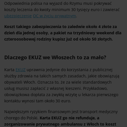
Odpowiednia polisa na wyjazd do Rzymu musi pokrywać
koszty leczenia do kwoty minimum 30 tysięcy euro i zawierać
ubezpieczenie
OC w życiu prywatnym
.
Koszt takiego zabezpieczenia to zaledwie około 4 złote za
dzień dla jednej osoby, a pakiet na trzydniowy weekend dla
czteroosobowej rodziny kupisz już od około 50 złotych.
Dlaczego EKUZ we Włoszech to za mało?
Karta
EKUZ
uprawnia jedynie do korzystania z publicznej
służby zdrowia na takich samych zasadach, jakie obowiązują
obywateli Włoch. Oznacza to, że za wiele standardowych
usług musisz zapłacić z własnej kieszeni. Przykładowo,
obowiązkowa dopłata za zwykłą wizytę u lekarza pierwszego
kontaktu wynosi tam około 30 euro.
Największym ryzykiem finansowym jest transport medyczny
chorego do Polski.
Karta EKUZ go nie refunduje, a
zorganizowanie prywatnego ambulansu z Włoch to koszt