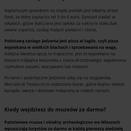
Najtańszym sposobem na ciepły posiłek jest lokalny street
food, za który zapłacisz od 3 do 6 euro. Zamiast siadać w
lokalach, gdzie doliczana jest opłata za nakrycie stołu (tak
zwane coperto), szukaj małych piekarni i stoisk.
Podstawą taniego jedzenia jest pizza al taglio, czyli pizza
wypiekana w wielkich blachach i sprzedawana na wagę.
Kolejna świetna opcja to trapizzino. Jest to wypiekana na
bieżąco trójkątna kieszonka z ciasta drożdżowego, wypełniona
rzymskimi sosami, warzywami lub mięsem.
Po tanie i autentyczne jedzenie udaj się na targowiska.
Mercato di Testaccio to zadaszony bazar, gdzie kupisz świeże
kanapki, owoce i domowe makarony w niskich cenach.
Kiedy wejdziesz do muzeów za darmo?
Państwowe muzea i obiekty archeologiczne we Włoszech
wpuszczają turystów za darmo w każdą pierwszą niedzielę