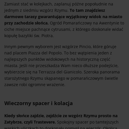
Zamiast stać w kolejkach, zaplanuj późne popołudnie na
jednym z siedmiu wzgórz Rzymu.
To tam znajdziesz
darmowe tarasy gwarantujące wyjątkowy widok na miasto
przy zachodzie słońca.
Ogród Pomarańczowy na Awentynie to
ciche miejsce pachnące cytrusami, z którego doskonale widać
kopułę bazyliki św. Piotra.
Innym pewnym wyborem jest wzgórze Pincio, które góruje
nad placem Piazza del Popolo. To bez wątpienia jeden z
najlepszych punktów widokowych na historyczną część
miasta. Jeśli nie przeszkadza Wam nieco dłuższe podejście,
wybierzcie się na Terrazza del Gianicolo. Szeroka panorama
starożytnego Rzymu skąpanego w pomarańczowym świetle
zawsze robi ogromne wrażenie.
Wieczorny spacer i kolacja
Kiedy słońce zajdzie, zejdźcie ze wzgórz Rzymu prosto na
Zatybrze, czyli Trastevere.
Spokojny spacer po tamtejszych
wąskich uliczkach to doskonały pomysł na wieczór. Okolica