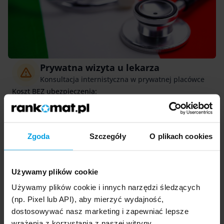
Prywatna wizyta u lekarza
Konsultacja internistyczna w prywatnej placówce
Koszt BEZ ubezpieczenia:
85 euro
Konsultacja specjalistyczna
Zgoda
Szczegóły
O plikach cookies
Wizyta u specjalisty poza publicznym systemem
Koszt BEZ ubezpieczenia:
165 euro
Używamy plików cookie
Rezonans magnetyczny
Używamy plików cookie i innych narzędzi śledzących
(np. Pixel lub API), aby mierzyć wydajność,
Badanie diagnostyczne wykonywane prywatnie
dostosowywać nasz marketing i zapewniać lepsze
Koszt BEZ ubezpieczenia:
wrażenia z korzystania z naszej witryny.