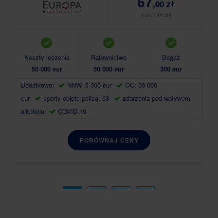
67
,00 zł
1 os. / 14 dni
Koszty leczenia
Ratownictwo
Bagaż
Ko
50 000 eur
50 000 eur
300 eur
Dodatkowo:
NNW: 3 000 eur
OC: 50 000
Do
eur
sporty objęte polisą: 63
zdarzenia pod wpływem
eur
alkoholu
COVID-19
alk
PORÓWNAJ CENY