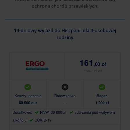
ochrona chorób przewlekłych.
14-dniowy wyjazd do Hiszpanii dla 4-osobowej
rodziny
161
,00 zł
4 os. / 14 dni
Koszty leczenia
Ratownictwo
Bagaż
Ko
60 000 eur
-
1 200 zł
Dodatkowo:
NNW: 30 000 zł
zdarzenia pod wpływem
Do
alkoholu
COVID-19
alk