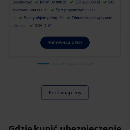
Dodatkowo:
NNW: 30 000 zł
OC: 200 000 zł
OC
Do
sportowe: 500 000 zł
Sprzęt sportowy: 5 000
spo
zł
Sporty objęte polisą: 52
Zdarzenia pod wpływem
zł
alkoholu
COVID-19
alk
PORÓWNAJ CENY
Porównaj ceny
Gdzie kupić ubezpieczenie