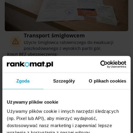
Transport śmigłowcem
Użycie śmigłowca ratowniczego do ewakuacji
poszkodowanego z wysokich partii gór.
Koszt BEZ ubezpieczenia:
25 000 zł+
Poważny uraz wielonarządowy
Zgoda
Szczegóły
O plikach cookies
Hospitalizacja na oddziale intensywnej opieki,
operacje, specjalistyczny sprzęt.
Koszt BEZ ubezpieczenia:
150 000 zł+
Używamy plików cookie
Używamy plików cookie i innych narzędzi śledzących
Infekcja
(np. Pixel lub API), aby mierzyć wydajność,
Prywatna porada lekarska, podstawowe badania
dostosowywać nasz marketing i zapewniać lepsze
laboratoryjne i recepta.
wrażenia z korzystania z naszej witryny.