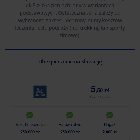
ok 5 zł zł/dzień ochrony w wariantach
podstawowych. Ostateczna cena zależy od
wybranego zakresu ochrony, sumy kosztów
leczenia i celu podróży (np. trekking lub sporty
zimowe).
Ubezpieczenie na Słowację
5
,50 zł
1 os. / 1 dzień
Koszty leczenia
Ratownictwo
Bagaż
Ko
250 000 zł
250 000 zł
2 000 zł