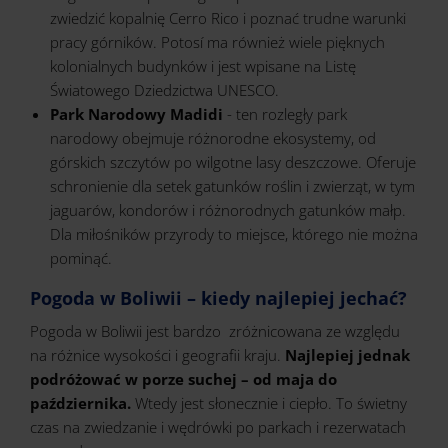
zwiedzić kopalnię Cerro Rico i poznać trudne warunki
pracy górników. Potosí ma również wiele pięknych
kolonialnych budynków i jest wpisane na Listę
Światowego Dziedzictwa UNESCO.
Park Narodowy Madidi
- ten rozległy park
narodowy obejmuje różnorodne ekosystemy, od
górskich szczytów po wilgotne lasy deszczowe. Oferuje
schronienie dla setek gatunków roślin i zwierząt, w tym
jaguarów, kondorów i różnorodnych gatunków małp.
Dla miłośników przyrody to miejsce, którego nie można
pominąć.
Pogoda w Boliwii – kiedy najlepiej jechać?
Pogoda w Boliwii jest bardzo zróżnicowana ze względu
na różnice wysokości i geografii kraju.
Najlepiej jednak
podróżować w porze suchej – od maja do
października.
Wtedy jest słonecznie i ciepło. To świetny
czas na zwiedzanie i wędrówki po parkach i rezerwatach