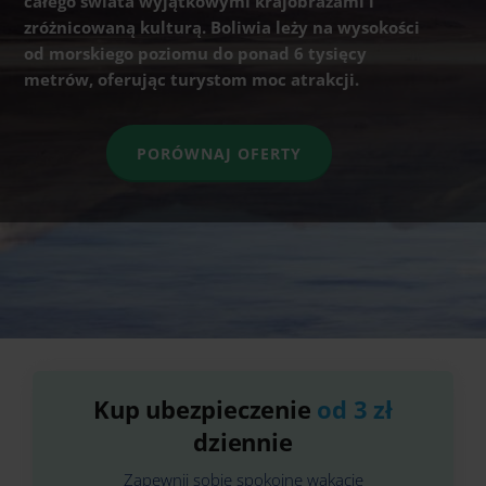
całego świata wyjątkowymi krajobrazami i
zróżnicowaną kulturą. Boliwia leży na wysokości
od morskiego poziomu do ponad 6 tysięcy
metrów, oferując turystom moc atrakcji.
PORÓWNAJ OFERTY
Kup ubezpieczenie
od 3 zł
dziennie
Zapewnij sobie spokojne wakacje