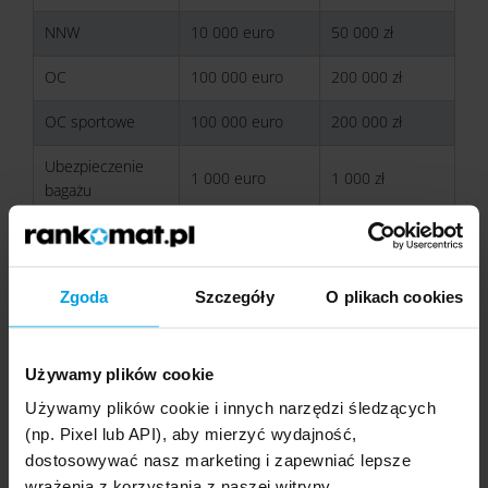
NNW
10 000 euro
50 000 zł
OC
100 000 euro
200 000 zł
OC sportowe
100 000 euro
200 000 zł
Ubezpieczenie
1 000 euro
1 000 zł
bagażu
Ubezpieczenie
+
+
COVID-19
Zgoda
Szczegóły
O plikach cookies
Sporty objęte
-
10
polisą
Używamy plików cookie
Źródło: rankomat.pl
Używamy plików cookie i innych narzędzi śledzących
Poza tym ubezpieczenie turystyczne do Boliwii
(np. Pixel lub API), aby mierzyć wydajność,
powinno zapewniać:
dostosowywać nasz marketing i zapewniać lepsze
wrażenia z korzystania z naszej witryny.