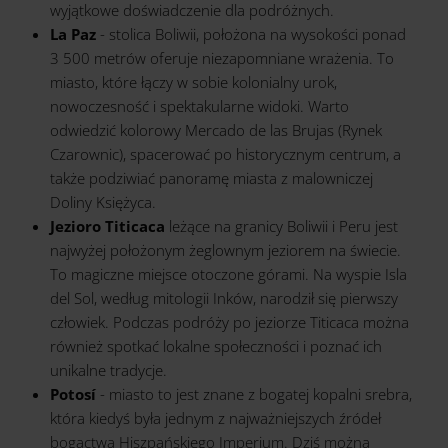
wyjątkowe doświadczenie dla podróżnych.
La Paz
- stolica Boliwii, położona na wysokości ponad
3 500 metrów oferuje niezapomniane wrażenia. To
miasto, które łączy w sobie kolonialny urok,
nowoczesność i spektakularne widoki. Warto
odwiedzić kolorowy Mercado de las Brujas (Rynek
Czarownic), spacerować po historycznym centrum, a
także podziwiać panoramę miasta z malowniczej
Doliny Księżyca.
Jezioro Titicaca
leżące na granicy Boliwii i Peru jest
najwyżej położonym żeglownym jeziorem na świecie.
To magiczne miejsce otoczone górami. Na wyspie Isla
del Sol, według mitologii Inków, narodził się pierwszy
człowiek. Podczas podróży po jeziorze Titicaca można
również spotkać lokalne społeczności i poznać ich
unikalne tradycje.
Potosí
- miasto to jest znane z bogatej kopalni srebra,
która kiedyś była jednym z najważniejszych źródeł
bogactwa Hiszpańskiego Imperium. Dziś można