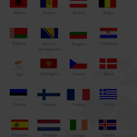
Albania
Andora
Austria
Belgia
Białoruś
Chorwacja
Bośnia i
Bułgaria
Hercegowina
Czarnogóra
Czechy
Dania
Cypr
Grecja
Estonia
Finlandia
Francja
Hiszpania
Holandia
Islandia
Irlandia