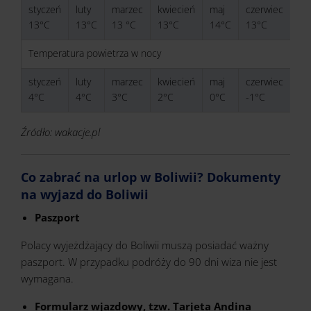
styczeń
luty
marzec
kwiecień
maj
czerwiec
lip
13°C
13°C
13 °C
13°C
14°C
13°C
13
Temperatura powietrza w nocy
styczeń
luty
marzec
kwiecień
maj
czerwiec
lip
4°C
4°C
3°C
2°C
0°C
-1°C
-2
Źródło: wakacje.pl
Co zabrać na urlop w Boliwii? Dokumenty
na wyjazd do Boliwii
Paszport
Polacy wyjeżdżający do Boliwii muszą posiadać ważny
paszport. W przypadku podróży do 90 dni wiza nie jest
wymagana.
Formularz wjazdowy, tzw. Tarjeta Andina