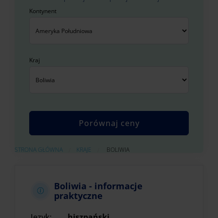
Kontynent
Kraj
AKTUALNIE:
STRONA GŁÓWNA
KRAJE
BOLIWIA
Boliwia - informacje
praktyczne
Język:
hiszpański