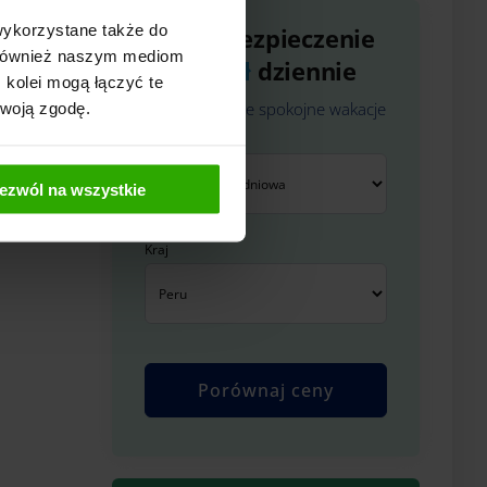
wykorzystane także do
Kup ubezpieczenie
y również naszym mediom
od 3 zł
dziennie
 kolei mogą łączyć te
Zapewnij sobie spokojne wakacje
Twoją zgodę.
Kontynent
ezwól na wszystkie
Kraj