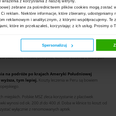
 wrażenia z korzystania z naszej witryny.
bowe) zebrane za pośrednictwem plików cookies mogą zostać 
h Ci reklam. Niektóre informacje, które zbieramy, udostępniam
m reklamowym i analitycznym, z którymi współpracujemy. Te z
jami, które im przekazałeś, korzystając z ich usług. Prosimy o 
apewni nam absolutnie żadnej ochrony.
Działa
ce Południowej jest zwyczajnie zbędna.
Spersonalizuj
Z
zdrowiem nie musieć pokrywać kosztów leczenia z własnych
nia na podróże po krajach Ameryki Południowej
 wyższa, tym lepiej.
Koszty leczenia w Peru są bowiem
opejskiego.
h miejskich. Polskie MSZ zleca korzystanie z placówek
ówki wynosi od ok. 200 zł do 400 zł. Doba w klinice to koszt od
korzystać wyłącznie z renomowanych aptek.