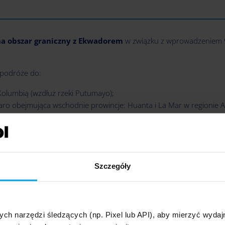
 na obszar graniczny z Ekwadorem
w związku z wprowadzeniem 9
 podróże do:
Kolumbią (wzdłuż rzeki Putumayo);
aro obejmująca wschodnie prowincje: Huanta i La Mar w regionie 
o i Concepción w regionie Junin oraz prowincję La Convención w re
iticaca, oraz region Apurimac z powodu niepokojów społecznych.
Szczegóły
ych narzędzi śledzących (np. Pixel lub API), aby mierzyć wyd
– czy obowiązuje?