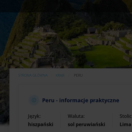
AKTUALNIE:
STRONA GŁÓWNA
KRAJE
PERU
Peru - informacje praktyczne
Język:
Waluta:
Stolic
hiszpański
sol peruwiański
Lima