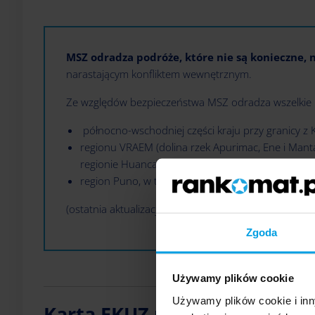
MSZ odradza podróże, które nie są konieczne,
narastającym konfliktem wewnętrznym.
Ze względów bezpieczeństwa MSZ odradza wszelkie
północno-wschodniej części kraju przy granicy z 
regionu VRAEM (dolina rzek Apurimac, Ene i Mant
regionie Huancavelica, prowincje Satipo, Huancay
region Puno, w tym peruwiańska strona jeziora T
(ostatnia aktualizacja: 23.09.2024 r.)
Zgoda
Używamy plików cookie
Używamy plików cookie i inn
Karta EKUZ na urlop w Peru 