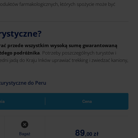
roduktów farmakologicznych, których spożycie może być
rystyczne?
erać przede wszystkim wysoką sumę gwarantowaną
ażdego podróżnika
. Potrzeby poszczególnych turystów i
dni jadą do Kraju Inków uprawiać trekking i zwiedzać kaniony,
turystyczne do Peru
nia
Cena
89
,00 zł
Bagaż