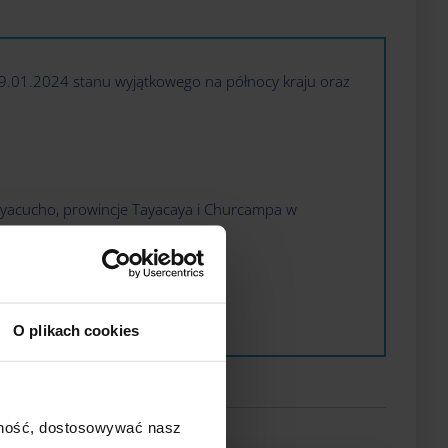
.01.2024 stanu wyjątkowego na północy kraju oraz
Ayacucho, prowincje Tayacaya i Churcampa w
gionie Cusco);
O plikach cookies
ajność, dostosowywać nasz