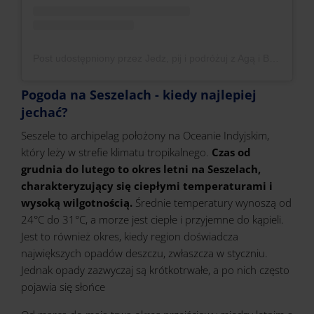
Post udostępniony przez Jedz, pij i podróżuj z Agą i Baxterem (@travel_aga)
Pogoda na Seszelach - kiedy najlepiej
jechać?
Seszele to archipelag położony na Oceanie Indyjskim,
który leży w strefie klimatu tropikalnego.
Czas od
grudnia do lutego to okres letni na Seszelach,
charakteryzujący się ciepłymi temperaturami i
wysoką wilgotnością.
Średnie temperatury wynoszą od
24°C do 31°C, a morze jest ciepłe i przyjemne do kąpieli.
Jest to również okres, kiedy region doświadcza
największych opadów deszczu, zwłaszcza w styczniu.
Jednak opady zazwyczaj są krótkotrwałe, a po nich często
pojawia się słońce