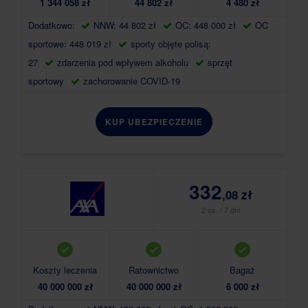
1 344 058 zł
44 802 zł
4 480 zł
Dodatkowo:
NNW: 44 802 zł
OC: 448 000 zł
OC
sportowe: 448 019 zł
sporty objęte polisą:
27
zdarzenia pod wpływem alkoholu
sprzęt
sportowy
zachorowanie COVID-19
KUP UBEZPIECZENIE
332
,08 zł
2 os. / 7 dni
Koszty leczenia
Ratownictwo
Bagaż
40 000 000 zł
40 000 000 zł
6 000 zł