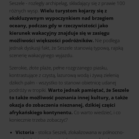
Seszele - rozległy archipelag, składający się z prawie 100
różnych wysp.
Wielu turystom kojarzy się z
ekskluzywnym wypoczynkiem nad brzegiem
oceany, podczas gdy w rzeczywistości jako
kierunek wakacyjny znajduje się w zasięgu
możliwości większości podróżników.
Nie podlega
jednak dyskusji fakt, że Seszele stanowią typową, rajską
scenerię wakacyjnego wyjazdu.
Szerokie, złote plaże, pełne rozgrzanego piasku,
kontrastujące z czystą, lazurową wodą i żywą zielenią
dzikich palm - wszystko to stanowi obietnicę udanej
podróży w tropiki.
Warto jednak pamiętać, że Seszele
to także możliwość poznania innej kultury, a także
okazja do zobaczenia nieznanej, dzikiej części
afrykańskiego kontynentu.
Co warto wiedzieć, i co
koniecznie trzeba zobaczyć?
Victoria
- stolica Seszeli, zlokalizowana w północno-