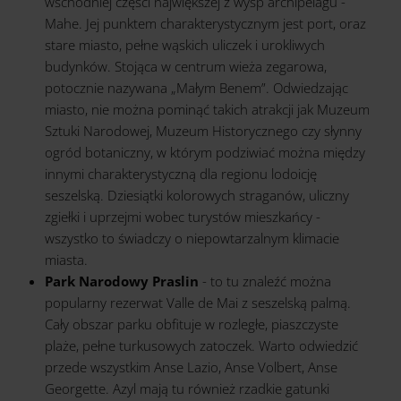
wschodniej części największej z wysp archipelagu -
Mahe. Jej punktem charakterystycznym jest port, oraz
stare miasto, pełne wąskich uliczek i urokliwych
budynków. Stojąca w centrum wieża zegarowa,
potocznie nazywana „Małym Benem”. Odwiedzając
miasto, nie można pominąć takich atrakcji jak Muzeum
Sztuki Narodowej, Muzeum Historycznego czy słynny
ogród botaniczny, w którym podziwiać można między
innymi charakterystyczną dla regionu lodoicję
seszelską. Dziesiątki kolorowych straganów, uliczny
zgiełki i uprzejmi wobec turystów mieszkańcy -
wszystko to świadczy o niepowtarzalnym klimacie
miasta.
Park Narodowy Praslin
- to tu znaleźć można
popularny rezerwat Valle de Mai z seszelską palmą.
Cały obszar parku obfituje w rozległe, piaszczyste
plaże, pełne turkusowych zatoczek. Warto odwiedzić
przede wszystkim Anse Lazio, Anse Volbert, Anse
Georgette. Azyl mają tu również rzadkie gatunki