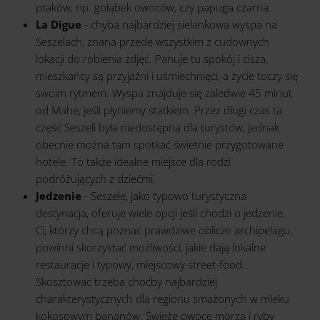
ptaków, np. gołąbek owoców, czy papuga czarna.
La Digue
- chyba najbardziej sielankowa wyspa na
Seszelach, znana przede wszystkim z cudownych
lokacji do robienia zdjęć. Panuje tu spokój i cisza,
mieszkańcy są przyjaźni i uśmiechnięci, a życie toczy się
swoim rytmem. Wyspa znajduje się zaledwie 45 minut
od Mahe, jeśli płyniemy statkiem. Przez długi czas ta
część Seszeli była niedostępna dla turystów, jednak
obecnie można tam spotkać świetnie przygotowane
hotele. To także idealne miejsce dla rodzi
podróżujących z dziećmi.
Jedzenie
- Seszele, jako typowo turystyczna
destynacja, oferuje wiele opcji jeśli chodzi o jedzenie.
Ci, którzy chcą poznać prawdziwe oblicze archipelagu,
powinni skorzystać możliwości, jakie dają lokalne
restauracje i typowy, miejscowy street-food.
Skosztować trzeba choćby najbardziej
charakterystycznych dla regionu smażonych w mleku
kokosowym bananów. Świeże owoce morza i ryby