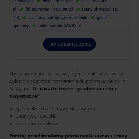
Dodatkowo:
NNW: 150 000 zł
OC: 1 500 000
zł
OC sportowe: 1 500 000 zł
sporty objęte polisą:
114
zdarzenia pod wpływem alkoholu
sprzęt
sportowy
zachorowanie COVID-19
KUP UBEZPIECZENIE
Aby ochrona podczas wakacji była kompleksowa, warto
wykupić dodatkowe rozszerzenia do podstawowej polisy
na wyjazd.
O co warto rozszerzyć ubezpieczenie
turystyczne?
Sporty ekstremalne i wysokiego ryzyka
Choroby przewlekłe
Klauzula alkoholowa
Poniżej przedstawiamy porównanie zakresu i ceny