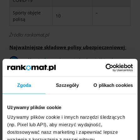
COVID-19
Sporty objęte
–
10
polisą
Źródło: rankomat.pl
Najważniejsze składowe polisy ubezpieczeniowej
:
Koszty leczenia
- niezbędne, jeśli trzeba
będzie skorzystać z usług takich jak: hospitalizacji,
wizyty u lekarza, zakup leków, czy wykonanie
zabiegów medycznych i specjalistycznych badań.
Zgoda
Szczegóły
O plikach cookies
Transport do kraju
- jeden z najważniejszych
elementów każdej polisy na wyjazd, szczególnie
Używamy plików cookie
jeśli mowa o krajach afrykańskich. Koszty
medycznego transportu medycznego, w tym
Używamy plików cookie i innych narzędzi śledzących
przewozu karetką, mogą okazać się bardzo
(np. Pixel lub API), aby mierzyć wydajność,
wysokie, a ewentualny transport medyczny do
dostosowywać nasz marketing i zapewniać lepsze
Polski to wydatek rzędu nawet kilkudziesięciu
wrażenia z korzystania z naszej witryny.