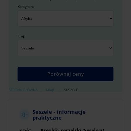
Kontynent
Kraj
AKTUALNIE:
STRONA GŁÓWNA
KRAJE
SESZELE
Seszele - informacje
praktyczne
Język:
Kreolski seszelski (Seselwa),