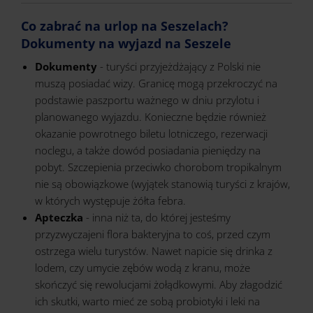
Co zabrać na urlop na Seszelach?
Dokumenty na wyjazd na Seszele
Dokumenty
- turyści przyjeżdżający z Polski nie
muszą posiadać wizy. Granicę mogą przekroczyć na
podstawie paszportu ważnego w dniu przylotu i
planowanego wyjazdu. Konieczne będzie również
okazanie powrotnego biletu lotniczego, rezerwacji
noclegu, a także dowód posiadania pieniędzy na
pobyt. Szczepienia przeciwko chorobom tropikalnym
nie są obowiązkowe (wyjątek stanowią turyści z krajów,
w których występuje żółta febra.
Apteczka
- inna niż ta, do której jesteśmy
przyzwyczajeni flora bakteryjna to coś, przed czym
ostrzega wielu turystów. Nawet napicie się drinka z
lodem, czy umycie zębów wodą z kranu, może
skończyć się rewolucjami żołądkowymi. Aby złagodzić
ich skutki, warto mieć ze sobą probiotyki i leki na