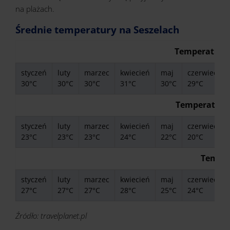
na plażach.
Średnie temperatury na Seszelach
Temperatura 
styczeń
luty
marzec
kwiecień
maj
czerwiec
30°C
30°C
30°C
31°C
30°C
29°C
Temperatura
styczeń
luty
marzec
kwiecień
maj
czerwiec
23°C
23°C
23°C
24°C
22°C
20°C
Temper
styczeń
luty
marzec
kwiecień
maj
czerwiec
27°C
27°C
27°C
28°C
25°C
24°C
Źródło: travelplanet.pl