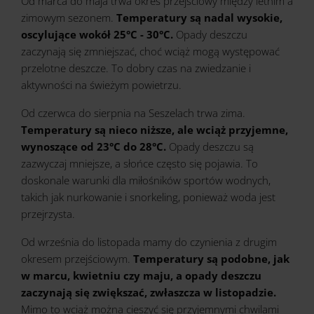
Od marca do maja trwa okres przejściowy między letnim a
zimowym sezonem.
Temperatury są nadal wysokie,
oscylujące wokół 25°C - 30°C.
Opady deszczu
zaczynają się zmniejszać, choć wciąż mogą występować
przelotne deszcze. To dobry czas na zwiedzanie i
aktywności na świeżym powietrzu.
Od czerwca do sierpnia na Seszelach trwa zima.
Temperatury są nieco niższe, ale wciąż przyjemne,
wynoszące od 23°C do 28°C.
Opady deszczu są
zazwyczaj mniejsze, a słońce często się pojawia. To
doskonale warunki dla miłośników sportów wodnych,
takich jak nurkowanie i snorkeling, ponieważ woda jest
przejrzysta.
Od września do listopada mamy do czynienia z drugim
okresem przejściowym.
Temperatury są podobne, jak
w marcu, kwietniu czy maju, a opady deszczu
zaczynają się zwiększać, zwłaszcza w listopadzie.
Mimo to wciąż można cieszyć się przyjemnymi chwilami