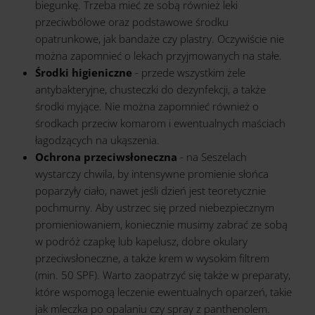
biegunkę. Trzeba mieć ze sobą również leki
przeciwbólowe oraz podstawowe środku
opatrunkowe, jak bandaże czy plastry. Oczywiście nie
można zapomnieć o lekach przyjmowanych na stałe.
Środki higieniczne
- przede wszystkim żele
antybakteryjne, chusteczki do dezynfekcji, a także
środki myjące. Nie można zapomnieć również o
środkach przeciw komarom i ewentualnych maściach
łagodzących na ukąszenia.
Ochrona przeciwsłoneczna
- na Seszelach
wystarczy chwila, by intensywne promienie słońca
poparzyły ciało, nawet jeśli dzień jest teoretycznie
pochmurny. Aby ustrzec się przed niebezpiecznym
promieniowaniem, koniecznie musimy zabrać ze sobą
w podróż czapkę lub kapelusz, dobre okulary
przeciwsłoneczne, a także krem w wysokim filtrem
(min. 50 SPF). Warto zaopatrzyć się także w preparaty,
które wspomogą leczenie ewentualnych oparzeń, takie
jak mleczka po opalaniu czy spray z panthenolem.