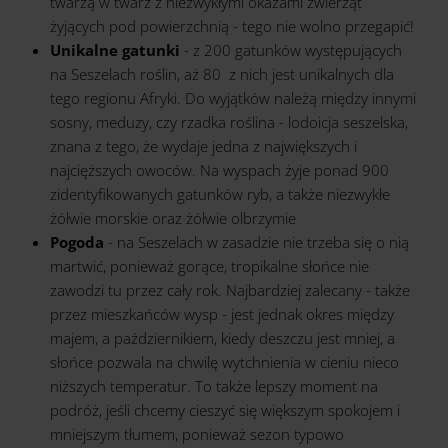
twarzą w twarz z niezwykłymi okazami zwierząt
żyjących pod powierzchnią - tego nie wolno przegapić!
Unikalne gatunki
- z 200 gatunków występujących
na Seszelach roślin, aż 80 z nich jest unikalnych dla
tego regionu Afryki. Do wyjątków należą między innymi
sosny, meduzy, czy rzadka roślina - lodoicja seszelska,
znana z tego, że wydaje jedna z największych i
najcięższych owoców. Na wyspach żyje ponad 900
zidentyfikowanych gatunków ryb, a także niezwykłe
żółwie morskie oraz żółwie olbrzymie
Pogoda
- na Seszelach w zasadzie nie trzeba się o nią
martwić, ponieważ gorące, tropikalne słońce nie
zawodzi tu przez cały rok. Najbardziej zalecany - także
przez mieszkańców wysp - jest jednak okres między
majem, a październikiem, kiedy deszczu jest mniej, a
słońce pozwala na chwilę wytchnienia w cieniu nieco
niższych temperatur. To także lepszy moment na
podróż, jeśli chcemy cieszyć się większym spokojem i
mniejszym tłumem, ponieważ sezon typowo