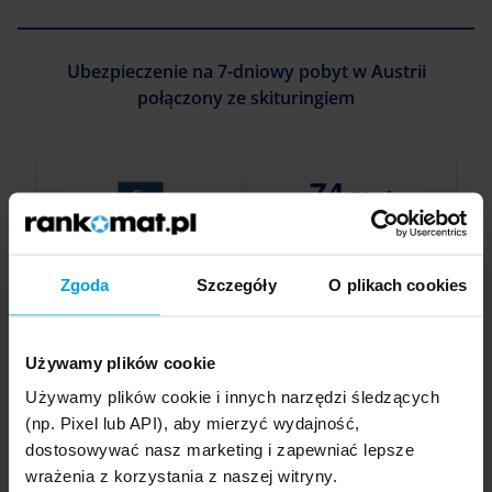
Ubezpieczenie na 7-dniowy pobyt w Austrii
połączony ze skituringiem
74
,78 zł
1 os. / 7 dni
Zgoda
Szczegóły
O plikach cookies
Koszty leczenia
Ratownictwo
Bagaż
Ko
300 000 zł
300 000 zł
2 000 zł
Używamy plików cookie
Dodatkowo:
NNW: 30 000 zł
OC: 500 000 zł
OC
Do
Używamy plików cookie i innych narzędzi śledzących
sportowe: 500 000 zł
sporty objęte polisą:
zł
(np. Pixel lub API), aby mierzyć wydajność,
52
zdarzenia pod wpływem alkoholu
COVID-19
alk
dostosowywać nasz marketing i zapewniać lepsze
po 
wrażenia z korzystania z naszej witryny.