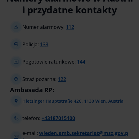
i przydatne kontakty
Numer alarmowy:
112
Policja:
133
Pogotowie ratunkowe:
144
Straż pożarna:
122
Ambasada RP:
Hietzinger Hauptstraße 42C, 1130 Wien, Austria
telefon:
+43187015100
e-mail:
wieden.amb.sekretariat@msz.gov.p