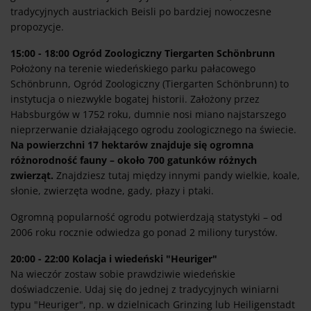
tradycyjnych austriackich Beisli po bardziej nowoczesne
propozycje.
15:00 - 18:00 Ogród Zoologiczny Tiergarten Schönbrunn
Położony na terenie wiedeńskiego parku pałacowego
Schönbrunn, Ogród Zoologiczny (Tiergarten Schönbrunn) to
instytucja o niezwykle bogatej historii. Założony przez
Habsburgów w 1752 roku, dumnie nosi miano najstarszego
nieprzerwanie działającego ogrodu zoologicznego na świecie.
Na powierzchni 17 hektarów znajduje się ogromna
różnorodność fauny – około 700 gatunków różnych
zwierząt.
Znajdziesz tutaj między innymi pandy wielkie, koale,
słonie, zwierzęta wodne, gady, płazy i ptaki.
Ogromną popularność ogrodu potwierdzają statystyki – od
2006 roku rocznie odwiedza go ponad 2 miliony turystów.
20:00 - 22:00 Kolacja i wiedeński "Heuriger"
Na wieczór zostaw sobie prawdziwie wiedeńskie
doświadczenie. Udaj się do jednej z tradycyjnych winiarni
typu "Heuriger", np. w dzielnicach Grinzing lub Heiligenstadt