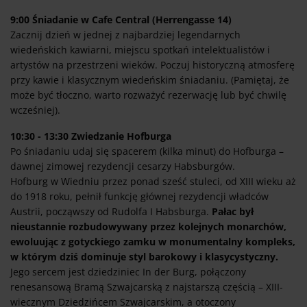
9:00 Śniadanie w Cafe Central (Herrengasse 14)
Zacznij dzień w jednej z najbardziej legendarnych
wiedeńskich kawiarni, miejscu spotkań intelektualistów i
artystów na przestrzeni wieków. Poczuj historyczną atmosferę
przy kawie i klasycznym wiedeńskim śniadaniu. (Pamiętaj, że
może być tłoczno, warto rozważyć rezerwację lub być chwilę
wcześniej).
10:30 - 13:30 Zwiedzanie Hofburga
Po śniadaniu udaj się spacerem (kilka minut) do Hofburga –
dawnej zimowej rezydencji cesarzy Habsburgów.
Hofburg w Wiedniu przez ponad sześć stuleci, od XIII wieku aż
do 1918 roku, pełnił funkcję głównej rezydencji władców
Austrii, począwszy od Rudolfa I Habsburga.
Pałac był
nieustannie rozbudowywany przez kolejnych monarchów,
ewoluując z gotyckiego zamku w monumentalny kompleks,
w którym dziś dominuje styl barokowy i klasycystyczny.
Jego sercem jest dziedziniec In der Burg, połączony
renesansową Bramą Szwajcarską z najstarszą częścią – XIII-
wiecznym Dziedzińcem Szwajcarskim, a otoczony