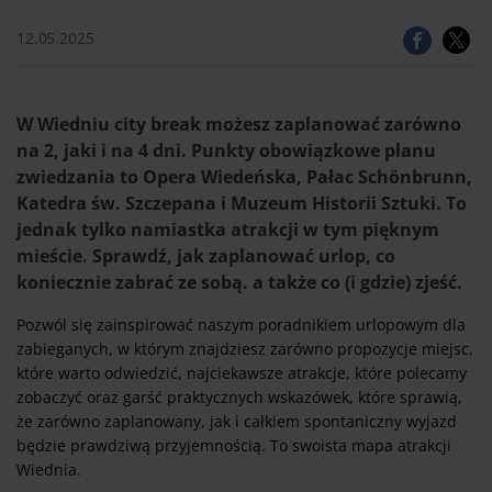
12.05.2025
W Wiedniu city break możesz zaplanować zarówno
na 2, jaki i na 4 dni. Punkty obowiązkowe planu
zwiedzania to Opera Wiedeńska, Pałac Schönbrunn,
Katedra św. Szczepana i Muzeum Historii Sztuki. To
jednak tylko namiastka atrakcji w tym pięknym
mieście. Sprawdź, jak zaplanować urlop, co
koniecznie zabrać ze sobą. a także co (i gdzie) zjeść.
Pozwól się zainspirować naszym poradnikiem urlopowym dla
zabieganych, w którym znajdziesz zarówno propozycje miejsc,
które warto odwiedzić, najciekawsze atrakcje, które polecamy
zobaczyć oraz garść praktycznych wskazówek, które sprawią,
że zarówno zaplanowany, jak i całkiem spontaniczny wyjazd
będzie prawdziwą przyjemnością. To swoista mapa atrakcji
Wiednia.