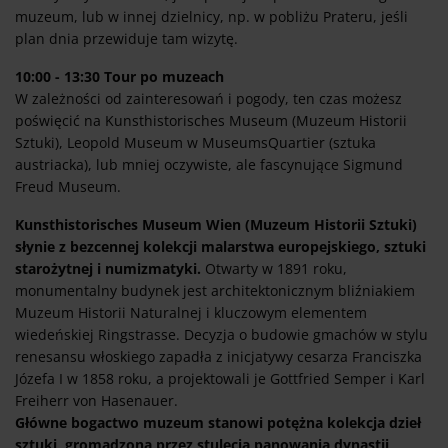
muzeum, lub w innej dzielnicy, np. w pobliżu Prateru, jeśli
plan dnia przewiduje tam wizytę.
10:00 - 13:30 Tour po muzeach
W zależności od zainteresowań i pogody, ten czas możesz
poświęcić na Kunsthistorisches Museum (Muzeum Historii
Sztuki), Leopold Museum w MuseumsQuartier (sztuka
austriacka), lub mniej oczywiste, ale fascynujące Sigmund
Freud Museum.
Kunsthistorisches Museum Wien (Muzeum Historii Sztuki)
słynie z bezcennej kolekcji malarstwa europejskiego, sztuki
starożytnej i numizmatyki.
Otwarty w 1891 roku,
monumentalny budynek jest architektonicznym bliźniakiem
Muzeum Historii Naturalnej i kluczowym elementem
wiedeńskiej Ringstrasse. Decyzja o budowie gmachów w stylu
renesansu włoskiego zapadła z inicjatywy cesarza Franciszka
Józefa I w 1858 roku, a projektowali je Gottfried Semper i Karl
Freiherr von Hasenauer.
Główne bogactwo muzeum stanowi potężna kolekcja dzieł
sztuki, gromadzona przez stulecia panowania dynastii