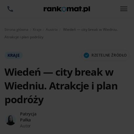
Aktualnie:
Strona główna
Kraje
Austria
Wiedeń — city break w Wiedniu.
Atrakcje i plan podróży
KRAJE
RZETELNE ŹRÓDŁO
Wiedeń — city break w
Wiedniu. Atrakcje i plan
podróży
Patrycja
Pałka
Autor