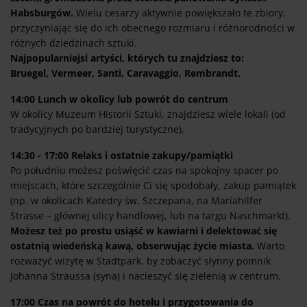
Habsburgów.
Wielu cesarzy aktywnie powiększało te zbiory,
przyczyniając się do ich obecnego rozmiaru i różnorodności w
różnych dziedzinach sztuki.
Najpopularniejsi artyści, których tu znajdziesz to:
Bruegel, Vermeer, Santi, Caravaggio, Rembrandt.
14:00 Lunch w okolicy lub powrót do centrum
W okolicy Muzeum Historii Sztuki, znajdziesz wiele lokali (od
tradycyjnych po bardziej turystyczne).
14:30 - 17:00 Relaks i ostatnie zakupy/pamiątki
Po południu możesz poświęcić czas na spokojny spacer po
miejscach, które szczególnie Ci się spodobały, zakup pamiątek
(np. w okolicach Katedry św. Szczepana, na Mariahilfer
Strasse – głównej ulicy handlowej, lub na targu Naschmarkt).
Możesz też po prostu usiąść w kawiarni i delektować się
ostatnią wiedeńską kawą, obserwując życie miasta.
Warto
rozważyć wizytę w Stadtpark, by zobaczyć słynny pomnik
Johanna Straussa (syna) i nacieszyć się zielenią w centrum.
17:00 Czas na powrót do hotelu i przygotowania do