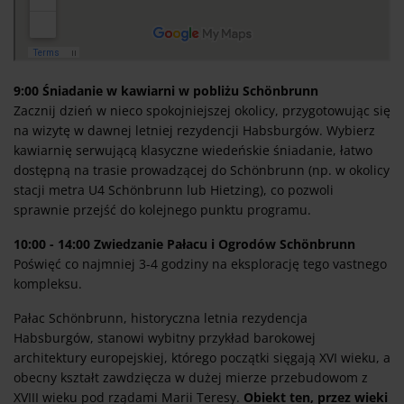
9:00 Śniadanie w kawiarni w pobliżu Schönbrunn
Zacznij dzień w nieco spokojniejszej okolicy, przygotowując się
na wizytę w dawnej letniej rezydencji Habsburgów. Wybierz
kawiarnię serwującą klasyczne wiedeńskie śniadanie, łatwo
dostępną na trasie prowadzącej do Schönbrunn (np. w okolicy
stacji metra U4 Schönbrunn lub Hietzing), co pozwoli
sprawnie przejść do kolejnego punktu programu.
10:00 - 14:00 Zwiedzanie Pałacu i Ogrodów Schönbrunn
Poświęć co najmniej 3-4 godziny na eksplorację tego vastnego
kompleksu.
Pałac Schönbrunn, historyczna letnia rezydencja
Habsburgów, stanowi wybitny przykład barokowej
architektury europejskiej, którego początki sięgają XVI wieku, a
obecny kształt zawdzięcza w dużej mierze przebudowom z
XVIII wieku pod rządami Marii Teresy.
Obiekt ten, przez wieki