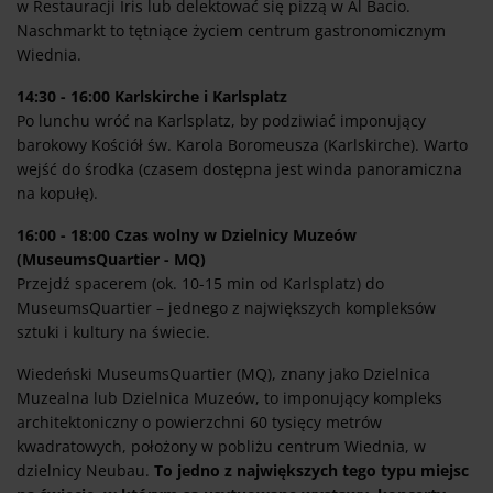
w Restauracji Iris lub delektować się pizzą w Al Bacio.
Naschmarkt to tętniące życiem centrum gastronomicznym
Wiednia.
14:30 - 16:00 Karlskirche i Karlsplatz
Po lunchu wróć na Karlsplatz, by podziwiać imponujący
barokowy Kościół św. Karola Boromeusza (Karlskirche). Warto
wejść do środka (czasem dostępna jest winda panoramiczna
na kopułę).
16:00 - 18:00 Czas wolny w Dzielnicy Muzeów
(MuseumsQuartier - MQ)
Przejdź spacerem (ok. 10-15 min od Karlsplatz) do
MuseumsQuartier – jednego z największych kompleksów
sztuki i kultury na świecie.
Wiedeński MuseumsQuartier (MQ), znany jako Dzielnica
Muzealna lub Dzielnica Muzeów, to imponujący kompleks
architektoniczny o powierzchni 60 tysięcy metrów
kwadratowych, położony w pobliżu centrum Wiednia, w
dzielnicy Neubau.
To jedno z największych tego typu miejsc