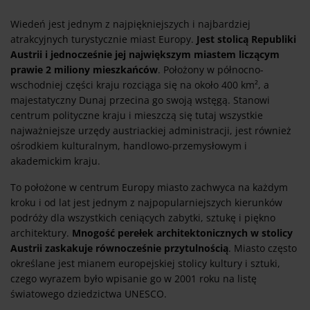
Wiedeń jest jednym z najpiękniejszych i najbardziej
atrakcyjnych turystycznie miast Europy.
Jest stolicą Republiki
Austrii i jednocześnie jej największym miastem liczącym
prawie 2 miliony mieszkańców
. Położony w północno-
wschodniej części kraju rozciąga się na około 400 km², a
majestatyczny Dunaj przecina go swoją wstęgą. Stanowi
centrum polityczne kraju i mieszczą się tutaj wszystkie
najważniejsze urzędy austriackiej administracji, jest również
ośrodkiem kulturalnym, handlowo-przemysłowym i
akademickim kraju.
To położone w centrum Europy miasto zachwyca na każdym
kroku i od lat jest jednym z najpopularniejszych kierunków
podróży dla wszystkich ceniących zabytki, sztukę i piękno
architektury.
Mnogość perełek architektonicznych w stolicy
Austrii zaskakuje równocześnie przytulnością
. Miasto często
określane jest mianem europejskiej stolicy kultury i sztuki,
czego wyrazem było wpisanie go w 2001 roku na listę
światowego dziedzictwa UNESCO.