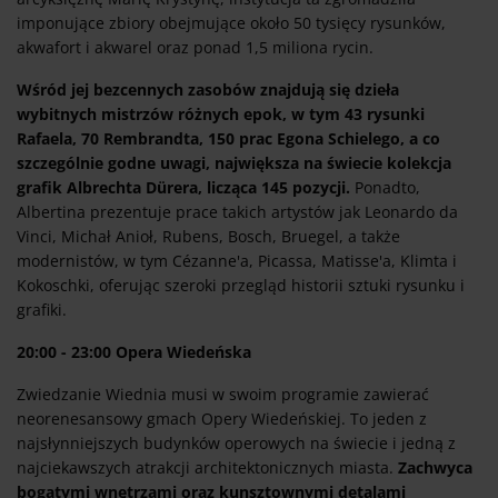
imponujące zbiory obejmujące około 50 tysięcy rysunków,
akwafort i akwarel oraz ponad 1,5 miliona rycin.
Wśród jej bezcennych zasobów znajdują się dzieła
wybitnych mistrzów różnych epok, w tym 43 rysunki
Rafaela, 70 Rembrandta, 150 prac Egona Schielego, a co
szczególnie godne uwagi, największa na świecie kolekcja
grafik Albrechta Dürera, licząca 145 pozycji.
Ponadto,
Albertina prezentuje prace takich artystów jak Leonardo da
Vinci, Michał Anioł, Rubens, Bosch, Bruegel, a także
modernistów, w tym Cézanne'a, Picassa, Matisse'a, Klimta i
Kokoschki, oferując szeroki przegląd historii sztuki rysunku i
grafiki.
20:00 - 23:00 Opera Wiedeńska
Zwiedzanie Wiednia musi w swoim programie zawierać
neorenesansowy gmach Opery Wiedeńskiej. To jeden z
najsłynniejszych budynków operowych na świecie i jedną z
najciekawszych atrakcji architektonicznych miasta.
Zachwyca
bogatymi wnętrzami oraz kunsztownymi detalami