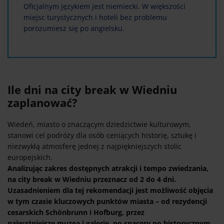
Oficjalnym językiem jest niemiecki. W większości
miejsc turystycznych i hoteli bez problemu
porozumiesz się po angielsku.
Ile dni na city break w Wiedniu
zaplanować?
Wiedeń, miasto o znaczącym dziedzictwie kulturowym,
stanowi cel podróży dla osób ceniących historię, sztukę i
niezwykłą atmosferę jednej z najpiękniejszych stolic
europejskich.
Analizując zakres dostępnych atrakcji i tempo zwiedzania,
na city break w Wiedniu przeznacz od 2 do 4 dni.
Uzasadnieniem dla tej rekomendacji jest możliwość objęcia
w tym czasie kluczowych punktów miasta – od rezydencji
cesarskich Schönbrunn i Hofburg, przez
najważniejsze muzea i galerie, po spacery po historycznym