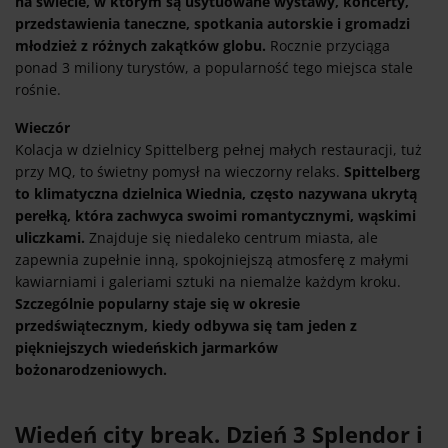
na świecie, w którym są usytuowane wystawy, koncerty,
przedstawienia taneczne, spotkania autorskie i gromadzi
młodzież z różnych zakątków globu.
Rocznie przyciąga
ponad 3 miliony turystów, a popularność tego miejsca stale
rośnie.
Wieczór
Kolacja w dzielnicy Spittelberg pełnej małych restauracji, tuż
przy MQ, to świetny pomysł na wieczorny relaks.
Spittelberg
to klimatyczna dzielnica Wiednia, często nazywana ukrytą
perełką, która zachwyca swoimi romantycznymi, wąskimi
uliczkami.
Znajduje się niedaleko centrum miasta, ale
zapewnia zupełnie inną, spokojniejszą atmosferę z małymi
kawiarniami i galeriami sztuki na niemalże każdym kroku.
Szczególnie popularny staje się w okresie
przedświątecznym, kiedy odbywa się tam jeden z
piękniejszych wiedeńskich jarmarków
bożonarodzeniowych.
Wiedeń city break. Dzień 3 Splendor i