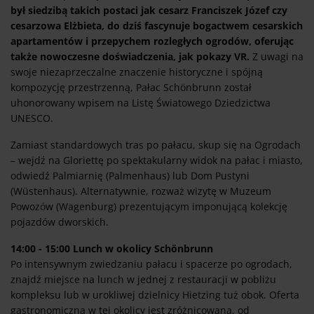
był siedzibą takich postaci jak cesarz Franciszek Józef czy
cesarzowa Elżbieta, do dziś fascynuje bogactwem cesarskich
apartamentów i przepychem rozległych ogrodów, oferując
także nowoczesne doświadczenia, jak pokazy VR.
Z uwagi na
swoje niezaprzeczalne znaczenie historyczne i spójną
kompozycję przestrzenną, Pałac Schönbrunn został
uhonorowany wpisem na Listę Światowego Dziedzictwa
UNESCO.
Zamiast standardowych tras po pałacu, skup się na Ogrodach
– wejdź na Gloriettę po spektakularny widok na pałac i miasto,
odwiedź Palmiarnię (Palmenhaus) lub Dom Pustyni
(Wüstenhaus). Alternatywnie, rozważ wizytę w Muzeum
Powozów (Wagenburg) prezentującym imponującą kolekcję
pojazdów dworskich.
14:00 - 15:00 Lunch w okolicy Schönbrunn
Po intensywnym zwiedzaniu pałacu i spacerze po ogrodach,
znajdź miejsce na lunch w jednej z restauracji w pobliżu
kompleksu lub w urokliwej dzielnicy Hietzing tuż obok. Oferta
gastronomiczna w tej okolicy jest zróżnicowana, od