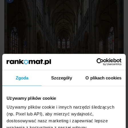
Zgoda
Szczegóły
O plikach cookies
Używamy plików cookie
Używamy plików cookie i innych narzędzi śledzących
(np. Pixel lub API), aby mierzyć wydajność,
dostosowywać nasz marketing i zapewniać lepsze
Spacerem (ok. 5-10 minut od Graben) dotrzesz do serca
wrażenia z korzystania z naszej witryny.