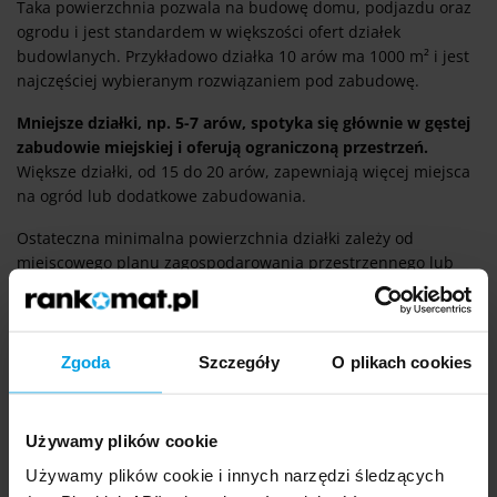
Taka powierzchnia pozwala na budowę domu, podjazdu oraz
ogrodu i jest standardem w większości ofert działek
budowlanych. Przykładowo działka 10 arów ma 1000 m² i jest
najczęściej wybieranym rozwiązaniem pod zabudowę.
Mniejsze działki, np. 5-7 arów, spotyka się głównie w gęstej
zabudowie miejskiej i oferują ograniczoną przestrzeń.
Większe działki, od 15 do 20 arów, zapewniają więcej miejsca
na ogród lub dodatkowe zabudowania.
Ostateczna minimalna powierzchnia działki zależy od
miejscowego planu zagospodarowania przestrzennego lub
warunków zabudowy.
Zgoda
Szczegóły
O plikach cookies
Naszym okiem
Przy zakupie działki ważne jest nie tylko
Używamy plików cookie
przeliczenie jej powierzchni, ale też sprawdzenie
Używamy plików cookie i innych narzędzi śledzących
danych w ewidencji gruntów i księdze wieczystej.