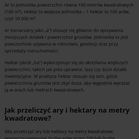
Ar to jednostka powierzchni równa 100 metrów kwadratowych
(100 m²). Hektar to większa jednostka – 1 hektar to 100 arów,
czyli 10 000 m².
Ar (oznaczany jako „a”) stosuje się głównie do opisywania
mniejszych działek i powierzchni gruntów. Jednostka ta jest
powszechnie używana w rolnictwie, geodezji oraz przy
sprzedaży nieruchomości.
Hektar (skrót „ha”) wykorzystuje się do określania większych
powierzchni, takich jak pola uprawne, lasy czy duże działki
inwestycyjne. W praktyce hektar stosuje się tam, gdzie
powierzchnia gruntów jest zbyt duża, aby wygodnie wyrażać
ją w arach lub metrach kwadratowych.
Jak przeliczyć ary i hektary na metry
kwadratowe?
Aby przeliczyć ary lub hektary na metry kwadratowe,
wystarczy pomnożyć liczbę arów przez 100 lub liczbę