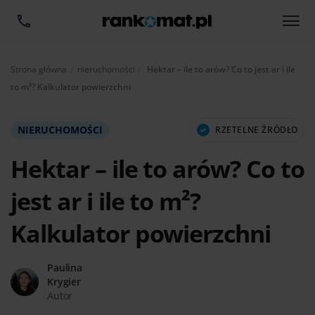
Aktualnie:
Strona główna
nieruchomości
Hektar – ile to arów? Co to jest ar i ile
to m²? Kalkulator powierzchni
NIERUCHOMOŚCI
RZETELNE ŹRÓDŁO
Hektar – ile to arów? Co to
jest ar i ile to m²?
Kalkulator powierzchni
Paulina
Krygier
Autor