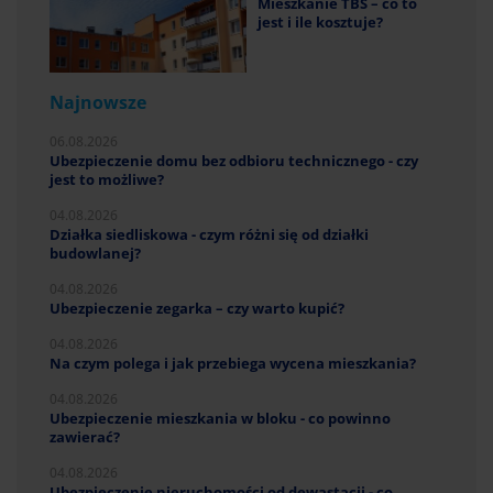
Mieszkanie TBS – co to
jest i ile kosztuje?
Najnowsze
06.08.2026
Ubezpieczenie domu bez odbioru technicznego - czy
jest to możliwe?
04.08.2026
Działka siedliskowa - czym różni się od działki
budowlanej?
04.08.2026
Ubezpieczenie zegarka – czy warto kupić?
04.08.2026
Na czym polega i jak przebiega wycena mieszkania?
04.08.2026
Ubezpieczenie mieszkania w bloku - co powinno
zawierać?
04.08.2026
Ubezpieczenie nieruchomości od dewastacji - co