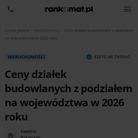
Aktualnie:
Strona główna
nieruchomości
Ceny działek budowlanych z podziałem
na województwa w 2026 roku
NIERUCHOMOŚCI
RZETELNE ŹRÓDŁO
Ceny działek
budowlanych z podziałem
na województwa w 2026
roku
Ewelina
Ratajczak