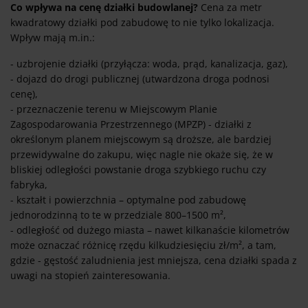
Co wpływa na cenę działki budowlanej?
Cena za metr
kwadratowy działki pod zabudowę to nie tylko lokalizacja.
Wpływ mają m.in.:
- uzbrojenie działki (przyłącza: woda, prąd, kanalizacja, gaz),
- dojazd do drogi publicznej (utwardzona droga podnosi
cenę),
- przeznaczenie terenu w Miejscowym Planie
Zagospodarowania Przestrzennego (MPZP) - działki z
określonym planem miejscowym są droższe, ale bardziej
przewidywalne do zakupu, więc nagle nie okaże się, że w
bliskiej odległości powstanie droga szybkiego ruchu czy
fabryka,
- kształt i powierzchnia – optymalne pod zabudowę
jednorodzinną to te w przedziale 800–1500 m²,
- odległość od dużego miasta – nawet kilkanaście kilometrów
może oznaczać różnicę rzędu kilkudziesięciu zł/m², a tam,
gdzie - gęstość zaludnienia jest mniejsza, cena działki spada z
uwagi na stopień zainteresowania.