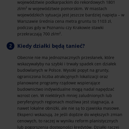
województwie podkarpackim do rekordowych 1801
zł/m² w województwie pomorskim. W miastach
wojewódzkich sytuacja jest jeszcze bardziej napięta – w
Warszawie średnia cena metra gruntu to 1103 zł,
podczas gdy w Poznaniu czy Krakowie stawki
przekraczają 700 zł/m².
Kiedy działki będą tanieć?
Obecnie nie ma jednoznacznych przesłanek, które
wskazywałyby na szybki i trwały spadek cen działek
budowlanych w Polsce. Wysoki popyt na grunty,
ograniczona liczba atrakcyjnych lokalizacji oraz
planowane programy rządowe wspierające
budownictwo indywidualne mogą nadal napędzać
wzrost cen. W niektórych mniej zaludnionych lub
peryferyjnych regionach możliwa jest stagnacja, a
nawet lokalne obniżki, ale nie są to zjawiska masowe.
Eksperci wskazują, że jeśli dojdzie do większych zmian
cenowych, to raczej w wyniku reform planistycznych
lub pogorszenia dostępności kredytów. Działki raczej