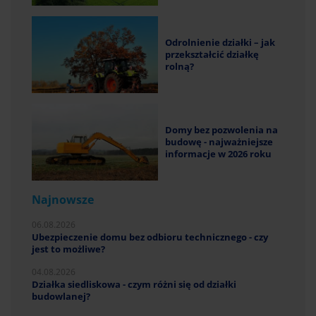
Odrolnienie działki – jak
przekształcić działkę
rolną?
Domy bez pozwolenia na
budowę - najważniejsze
informacje w 2026 roku
Najnowsze
06.08.2026
Ubezpieczenie domu bez odbioru technicznego - czy
jest to możliwe?
04.08.2026
Działka siedliskowa - czym różni się od działki
budowlanej?