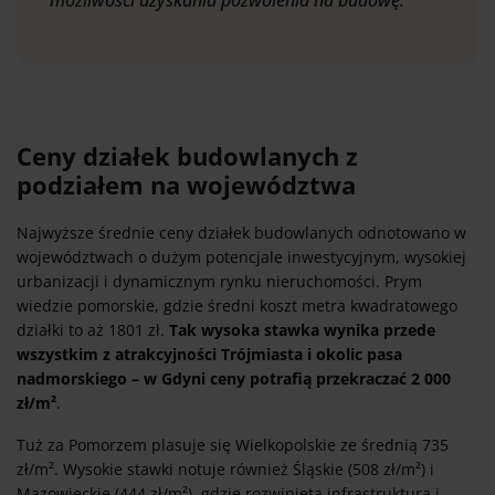
Ceny działek budowlanych z
podziałem na województwa
Najwyższe średnie ceny działek budowlanych odnotowano w
województwach o dużym potencjale inwestycyjnym, wysokiej
urbanizacji i dynamicznym rynku nieruchomości. Prym
wiedzie pomorskie, gdzie średni koszt metra kwadratowego
działki to aż 1801 zł.
Tak wysoka stawka wynika przede
wszystkim z atrakcyjności Trójmiasta i okolic pasa
nadmorskiego – w Gdyni ceny potrafią przekraczać 2 000
zł/m²
.
Tuż za Pomorzem plasuje się Wielkopolskie ze średnią 735
zł/m². Wysokie stawki notuje również Śląskie (508 zł/m²) i
Mazowieckie (444 zł/m²), gdzie rozwinięta infrastruktura i