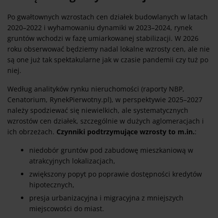
Po gwałtownych wzrostach cen działek budowlanych w latach
2020–2022 i wyhamowaniu dynamiki w 2023–2024, rynek
gruntów wchodzi w fazę umiarkowanej stabilizacji. W 2026
roku obserwować będziemy nadal lokalne wzrosty cen, ale nie
są one już tak spektakularne jak w czasie pandemii czy tuż po
niej.
Według analityków rynku nieruchomości (raporty NBP,
Cenatorium, RynekPierwotny.pl), w perspektywie 2025–2027
należy spodziewać się niewielkich, ale systematycznych
wzrostów cen działek, szczególnie w dużych aglomeracjach i
ich obrzeżach.
Czynniki podtrzymujące wzrosty to m.in.
:
niedobór gruntów pod zabudowę mieszkaniową w
atrakcyjnych lokalizacjach,
zwiększony popyt po poprawie dostępności kredytów
hipotecznych,
presja urbanizacyjna i migracyjna z mniejszych
miejscowości do miast.