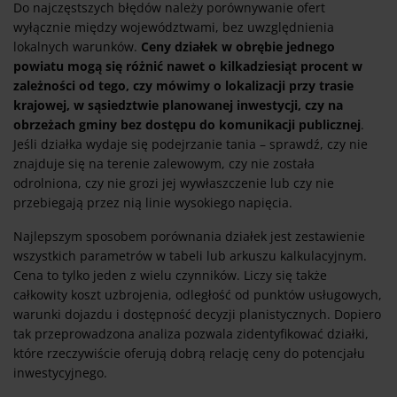
Do najczęstszych błędów należy porównywanie ofert
wyłącznie między województwami, bez uwzględnienia
lokalnych warunków.
Ceny działek w obrębie jednego
powiatu mogą się różnić nawet o kilkadziesiąt procent w
zależności od tego, czy mówimy o lokalizacji przy trasie
krajowej, w sąsiedztwie planowanej inwestycji, czy na
obrzeżach gminy bez dostępu do komunikacji publicznej
.
Jeśli działka wydaje się podejrzanie tania – sprawdź, czy nie
znajduje się na terenie zalewowym, czy nie została
odrolniona, czy nie grozi jej wywłaszczenie lub czy nie
przebiegają przez nią linie wysokiego napięcia.
Najlepszym sposobem porównania działek jest zestawienie
wszystkich parametrów w tabeli lub arkuszu kalkulacyjnym.
Cena to tylko jeden z wielu czynników. Liczy się także
całkowity koszt uzbrojenia, odległość od punktów usługowych,
warunki dojazdu i dostępność decyzji planistycznych. Dopiero
tak przeprowadzona analiza pozwala zidentyfikować działki,
które rzeczywiście oferują dobrą relację ceny do potencjału
inwestycyjnego.