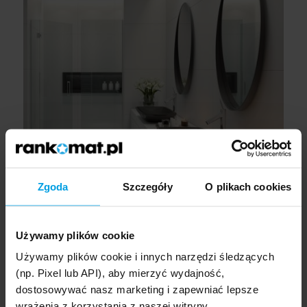
Zgoda
Szczegóły
O plikach cookies
Styl art déco
Używamy plików cookie
Używamy plików cookie i innych narzędzi śledzących
Styl art déco to klasyka międzywojnia, pełna elegancji,
(np. Pixel lub API), aby mierzyć wydajność,
symetrii i luksusowych wykończeń. Łączy geometryczne formy
dostosowywać nasz marketing i zapewniać lepsze
z bogatymi materiałami, tworząc wyrafinowane, ale
wrażenia z korzystania z naszej witryny.