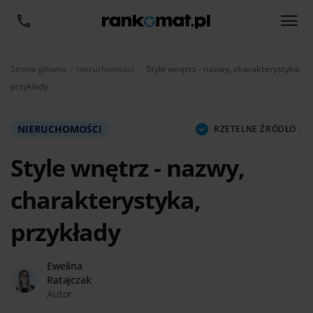
Aktualnie:
Strona główna
nieruchomości
Style wnętrz - nazwy, charakterystyka,
przykłady
NIERUCHOMOŚCI
RZETELNE ŹRÓDŁO
Style wnętrz - nazwy,
charakterystyka,
przykłady
Ewelina
Ratajczak
Autor