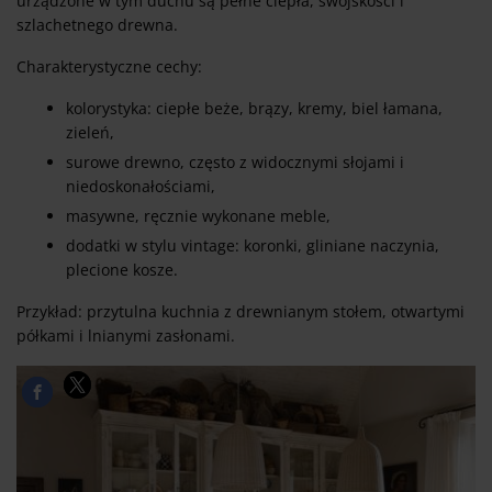
urządzone w tym duchu są pełne ciepła, swojskości i
szlachetnego drewna.
Charakterystyczne cechy:
kolorystyka: ciepłe beże, brązy, kremy, biel łamana,
zieleń,
surowe drewno, często z widocznymi słojami i
niedoskonałościami,
masywne, ręcznie wykonane meble,
dodatki w stylu vintage: koronki, gliniane naczynia,
plecione kosze.
Przykład: przytulna kuchnia z drewnianym stołem, otwartymi
półkami i lnianymi zasłonami.