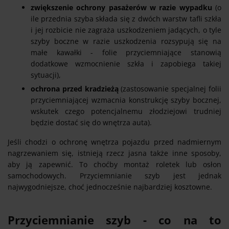
zwiększenie ochrony pasażerów w razie wypadku
(o
ile przednia szyba składa się z dwóch warstw tafli szkła
i jej rozbicie nie zagraża uszkodzeniem jadących, o tyle
szyby boczne w razie uszkodzenia rozsypują się na
małe kawałki - folie przyciemniające stanowią
dodatkowe wzmocnienie szkła i zapobiega takiej
sytuacji),
ochrona przed kradzieżą
(zastosowanie specjalnej folii
przyciemniającej wzmacnia konstrukcję szyby bocznej,
wskutek czego potencjalnemu złodziejowi trudniej
będzie dostać się do wnętrza auta).
Jeśli chodzi o ochronę wnętrza pojazdu przed nadmiernym
nagrzewaniem się, istnieją rzecz jasna także inne sposoby,
aby ją zapewnić. To choćby montaż roletek lub osłon
samochodowych. Przyciemnianie szyb jest jednak
najwygodniejsze, choć jednocześnie najbardziej kosztowne.
Przyciemnianie szyb - co na to