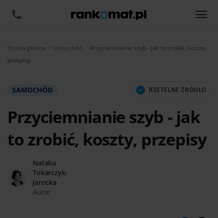
Aktualnie:
Strona główna
samochód
Przyciemnianie szyb - jak to zrobić, koszty,
przepisy
SAMOCHÓD
RZETELNE ŹRÓDŁO
Przyciemnianie szyb - jak
to zrobić, koszty, przepisy
Natalia
Tokarczyk-
Jarocka
Autor