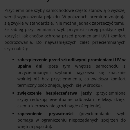
Przyciemnione szyby samochodowe często stanowią o wyższej
wersji wyposażenia pojazdu. W pojazdach premium znajdują
się zwykle w standardzie. Nie można jednak zaprzeczyć temu,
że zabieg przyciemniania szyb przynosi szereg praktycznych
korzyści, jak choćby ochrona przed promieniami UV i komfort
podróżowania. Do najważniejszych zalet przeciemnianych
szyb należą:
zabezpieczenie przed szkodliwymi promieniami UV w
upalne dni
(poza tym wnętrze samochodu z
przyciemnianymi szybami nagrzewa się znacznie
wolniej niż bez przyciemnienia, co zwiększa komfort
termiczny osób znajdujących się w środku),
zwiększenie bezpieczeństwa jazdy
(przyciemnione
szyby redukują ewentualne odblaski i refleksy, dzięki
czemu kierowcy nie grozi nagłe oślepienie),
zapewnienie prywatności
(przyciemnianie szyb
pomaga w ograniczeniu niepożądanych spojrzeń do
wnętrza pojazdu),