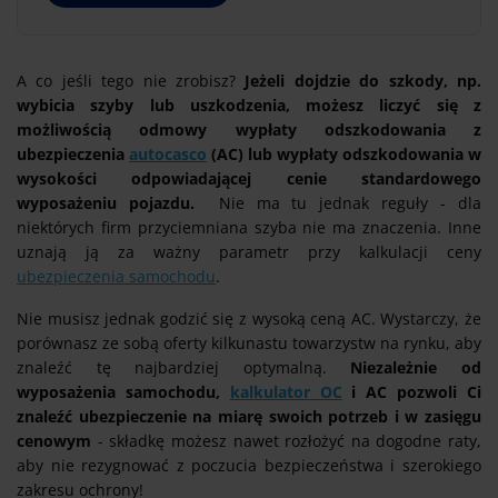
A co jeśli tego nie zrobisz?
Jeżeli dojdzie do szkody, np.
wybicia szyby lub uszkodzenia, możesz liczyć się z
możliwością odmowy wypłaty odszkodowania z
ubezpieczenia
autocasco
(AC) lub wypłaty odszkodowania w
wysokości odpowiadającej cenie standardowego
wyposażeniu pojazdu.
Nie ma tu jednak reguły - dla
niektórych firm przyciemniana szyba nie ma znaczenia. Inne
uznają ją za ważny parametr przy kalkulacji ceny
ubezpieczenia samochodu
.
Nie musisz jednak godzić się z wysoką ceną AC. Wystarczy, że
porównasz ze sobą oferty kilkunastu towarzystw na rynku, aby
znaleźć tę najbardziej optymalną.
Niezależnie od
wyposażenia samochodu,
kalkulator OC
i AC pozwoli Ci
znaleźć ubezpieczenie na miarę swoich potrzeb i w zasięgu
cenowym
- składkę możesz nawet rozłożyć na dogodne raty,
aby nie rezygnować z poczucia bezpieczeństwa i szerokiego
zakresu ochrony!