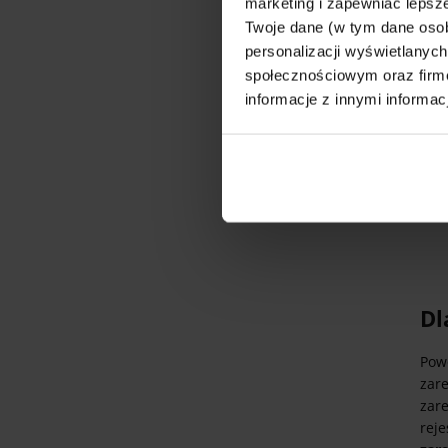
marketing i zapewniać lepsze
Twoje dane (w tym dane oso
personalizacji wyświetlanyc
Z p
społecznościowym oraz firmo
Jak
informacje z innymi informac
Dl
Pow
zar
zare
reje