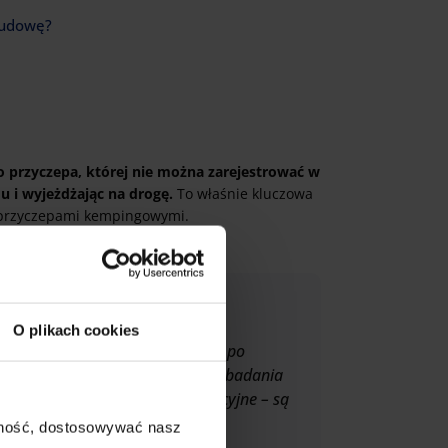
budowę?
o przyczepa, której nie można zarejestrować w
 i wyjeżdżając na drogę.
To właśnie kluczowa
” przyczepami kempingowymi.
O plikach cookies
zepami, które mogą poruszać się po
ejestracji nie muszą przechodzić badania
ego, a ich ceny są bardzo atrakcyjne – są
 ciągnąć samochodem.
ajność, dostosowywać nasz