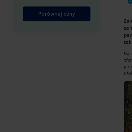
Zal
za 
pew
tak
Nale
ofer
prop
z ta