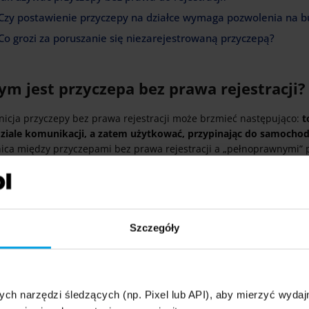
Czy postawienie przyczepy na działce wymaga pozwolenia na 
Co grozi za poruszanie się niezarejestrowaną przyczepą?
ym jest przyczepa bez prawa rejestracji?
inicja przyczepy bez prawa rejestracji może brzmieć następująco:
t
ziale komunikacji, a zatem użytkować, przypinając do samochodu
nica między przyczepami bez prawa rejestracji a „pełnoprawnymi
Warto wiedzieć
Szczegóły
Różnic między przyczepami bez prawa do rejestracji i przyc
drogach, jest więcej. Przyczepy kempingowe bez prawa do r
technicznego, nie trzeba dla nich kupować OC komunikacyjn
one dużo tańsze od przyczep, które można zarejestrować i
ych narzędzi śledzących (np. Pixel lub API), aby mierzyć wyd