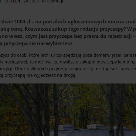
RZETELNE ŹRÓDŁO INFORMACJI
edwie 1000 zł – na portalach ogłoszeniowych można znale
taką cenę. Rozważasz zakup tego rodzaju przyczepy? W pi
no wiesz, czym jest przyczepa bez prawa do rejestracji 
ą przyczepą się nie wybierzesz.
żysz do osób, które letni urlop spędzają poza domem? Jeżeli cenisz
ty noclegowej, to możliwe, że myślisz o zakupie przyczepy kempin
ozycji. Obok niektórych przyczep znajduje się też dopisek „przycze
ką przyczepą nie wyjedziesz na drogę.