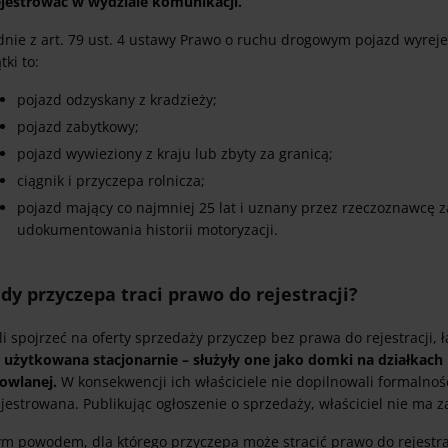
ejestrować w wydziale komunikacji.
nie z art. 79 ust. 4 ustawy Prawo o ruchu drogowym pojazd wyreje
tki to:
pojazd odzyskany z kradzieży;
pojazd zabytkowy;
pojazd wywieziony z kraju lub zbyty za granicą;
ciągnik i przyczepa rolnicza;
pojazd mający co najmniej 25 lat i uznany przez rzeczoznawcę 
udokumentowania historii motoryzacji.
dy przyczepa traci prawo do rejestracji?
li spojrzeć na oferty sprzedaży przyczep bez prawa do rejestracji
a
użytkowana stacjonarnie – służyły one jako domki na działkach
owlanej.
W konsekwencji ich właściciele nie dopilnowali formalnośc
ejestrowana. Publikując ogłoszenie o sprzedaży, właściciel nie m
ym powodem, dla którego przyczepa może stracić prawo do rejestra