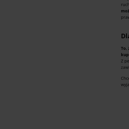
ruc
moż
praw
Dl
To,
kup
Z p
zaw
Chc
wyj