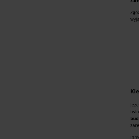
zar
Zgod
wyją
Kie
Jeże
był
bud
zar
Inn