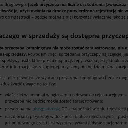
hu drogowego.
Jeżeli przyczepa ma liczne uszkodzenia (zwłaszcz
liwość jej użytkowania na drodze potwierdzona rejestracją nie w
o do rejestracji – będzie można z niej korzystać wyłącznie jako ze
aczego w sprzedaży są dostępne przyczep
 że przyczepa kempingowa nie może zostać zarejestrowana, nie o
na-sprzedaży.
Powodem chęci sprzedania przyczepy najczęściej jes
erspektywy osób, które poszukują przyczepy, ważna jest jednak ucz
ierać informację, że zakupionej przyczepy nie będzie można zareje
esz mieć pewność, że wybrana przyczepa kempingowa będzie mogł
azdu? Zwróć uwagę na to, czy:
właściciel wspomniał w ogłoszeniu o dowodzie rejestracyjnym 
przyczepa nie będzie mogła zostać zarejestrowana;
przyczepa ma
ubezpieczenie
OC – najpóźniej w dniu rejestracji
na zdjęciach przyczepy widoczne są tablice rejestracyjne – pus
już od pewnego czasu jest wykorzystywana jedynie stacjonarnie