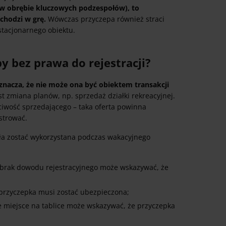
a w obrębie kluczowych podzespołów), to
chodzi w grę.
Wówczas przyczepa również straci
 stacjonarnego obiektu.
y bez prawa do rejestracji?
znacza, że nie może ona być obiektem transakcji
t zmiana planów, np. sprzedaż działki rekreacyjnej.
ciwość sprzedającego – taka oferta powinna
strować.
a zostać wykorzystana podczas wakacyjnego
– brak dowodu rejestracyjnego może wskazywać, że
 przyczepka musi zostać ubezpieczona;
te miejsce na tablice może wskazywać, że przyczepka
.