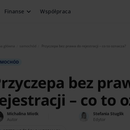
Finanse
Współpraca
Aktualnie:
na główna
samochód
Przyczepa bez prawa do rejestracji – co to oznacza?
AMOCHÓD
rzyczepa bez pra
ejestracji – co to 
Michalina Miotk
Stefania Stuglik
Autor
Edytor