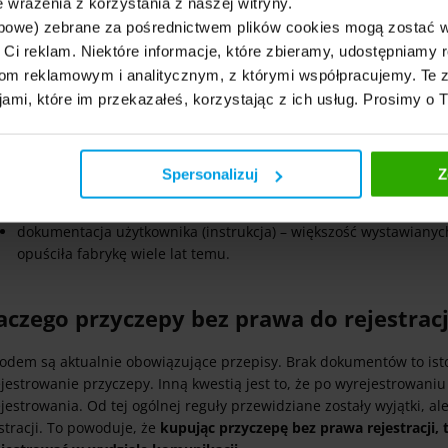
 wrażenia z korzystania z naszej witryny.
bowe) zebrane za pośrednictwem plików cookies mogą zostać 
h Ci reklam. Niektóre informacje, które zbieramy, udostępniam
owyższej definicji przyczepy bez prawa do rejestracji wynika, że 
m reklamowym i analitycznym, z którymi współpracujemy. Te z
ich dokumentów nie otrzymasz od sprzedającego przyczepę bez prawa
jami, które im przekazałeś, korzystając z ich usług. Prosimy o 
dowód rejestracyjny – przyczepa bez prawa do rejestracji nie j
rejestracyjnego;
Spersonalizuj
Z
dowód zakupu ubezpieczenia
OC
– skoro przyczepa nie jest zar
komunikacyjnego;
dokumentacja użytkownika (instrukcja) – większość wystawianyc
opuściła fabrykę wiele lat temu.
aczego przyczepy bez prawa do rejestrac
odem są aktualnie obowiązujące przepisy. Brak dokumentów to isto
ejestrowanie przyczepy. Inną kwestią jest to, że po wyrejestrowan
jestrowania. Od tej ogólnej reguły przewidziane zostały wyjątki, a
stracji. To powoduje, że
kupując przyczepę bez prawa rejestracji, t