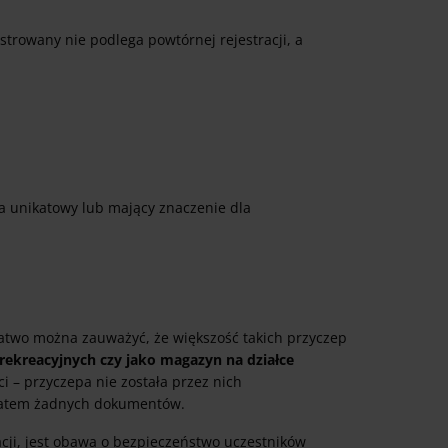
strowany nie podlega powtórnej rejestracji, a
za unikatowy lub mający znaczenie dla
, łatwo można zauważyć, że większość takich przyczep
 rekreacyjnych czy jako magazyn na działce
i – przyczepa nie została przez nich
a zatem żadnych dokumentów.
cji, jest obawa o bezpieczeństwo uczestników