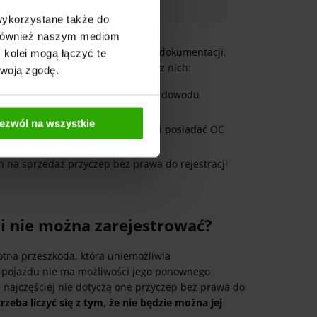
wykorzystane także do
y również naszym mediom
standardem są braki w podstawowej dokumentacji.
 kolei mogą łączyć te
 rejestracji? Oto najważniejsze z nich:
Twoją zgodę.
est zarejestrowana, a zatem nie ma dowodu
ezwól na wszystkie
ejestrowana, jej właściciel nie musi posiadać OC
h na sprzedaż przyczep bez prawa do rejestracji
ji nie można zarejestrować?
tna przeszkoda, która uniemożliwia
iu pojazdu nie ma możliwości jego ponownego
le najczęściej nie dotyczą one przyczep bez prawa do
rzeba liczyć się z tym, że nie będzie można jej