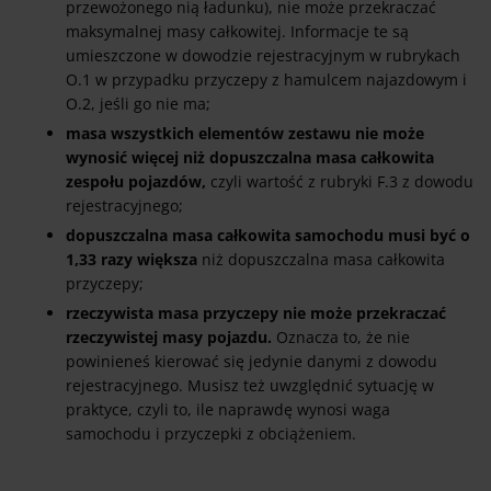
przewożonego nią ładunku), nie może przekraczać
maksymalnej masy całkowitej. Informacje te są
umieszczone w dowodzie rejestracyjnym w rubrykach
O.1 w przypadku przyczepy z hamulcem najazdowym i
O.2, jeśli go nie ma;
masa wszystkich elementów zestawu nie może
wynosić więcej niż dopuszczalna masa całkowita
zespołu pojazdów,
czyli wartość z rubryki F.3 z dowodu
rejestracyjnego;
dopuszczalna masa całkowita samochodu musi być o
1,33 razy większa
niż dopuszczalna masa całkowita
przyczepy;
rzeczywista masa przyczepy nie może przekraczać
rzeczywistej masy pojazdu.
Oznacza to, że nie
powinieneś kierować się jedynie danymi z dowodu
rejestracyjnego. Musisz też uwzględnić sytuację w
praktyce, czyli to, ile naprawdę wynosi waga
samochodu i przyczepki z obciążeniem.