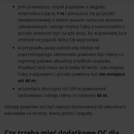
jeśli prowadzisz zespół pojazdów o długości
nieprzekraczającej
7 m
i poruszasz się po jezdni
dwukierunkowej o dwóch pasach ruchu na obszarze
zabudowanym, odstęp między Tobą a samochodem z
przodu powinien być na tyle duży, by w powstałej luce
zmieścił się pojazd, który Cię wyprzedza;
w przypadku jazdy autostradą odstęp od
poprzedzającego samochodu powinien być równy co
najmniej połowie aktualnej prędkości pojazdu.
Przykład? Jeśli masz na liczniku 80 km/h, luka między
Tobą a pojazdem z przodu powinna być
nie mniejsza
niż 40 m;
w tunelach dłuższych niż 500 m powinieneś
zachowywać odstęp równy co najmniej
80 m.
Odstęp powinien też być zawsze dostosowany do aktualnych
warunków na drodze, stanu jezdni i pogody.
Czy trzeba mieć dodatkowe OC dla