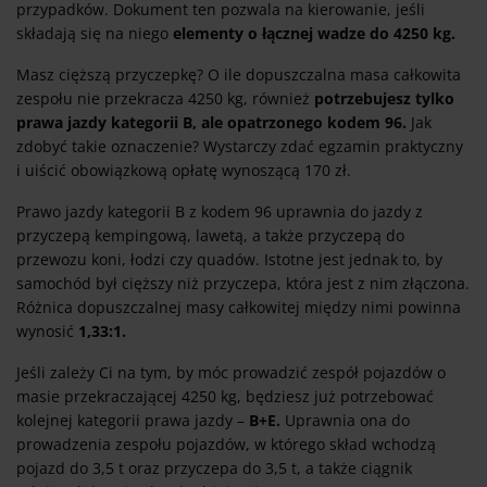
przypadków. Dokument ten pozwala na kierowanie, jeśli
składają się na niego
elementy o łącznej wadze do 4250 kg.
Masz cięższą przyczepkę? O ile dopuszczalna masa całkowita
zespołu nie przekracza 4250 kg, również
potrzebujesz tylko
prawa jazdy kategorii B, ale opatrzonego kodem 96.
Jak
zdobyć takie oznaczenie? Wystarczy zdać egzamin praktyczny
i uiścić obowiązkową opłatę wynoszącą 170 zł.
Prawo jazdy kategorii B z kodem 96 uprawnia do jazdy z
przyczepą kempingową, lawetą, a także przyczepą do
przewozu koni, łodzi czy quadów. Istotne jest jednak to, by
samochód był cięższy niż przyczepa, która jest z nim złączona.
Różnica dopuszczalnej masy całkowitej między nimi powinna
wynosić
1,33:1.
Jeśli zależy Ci na tym, by móc prowadzić zespół pojazdów o
masie przekraczającej 4250 kg, będziesz już potrzebować
kolejnej kategorii prawa jazdy –
B+E.
Uprawnia ona do
prowadzenia zespołu pojazdów, w którego skład wchodzą
pojazd do 3,5 t oraz przyczepa do 3,5 t, a także ciągnik