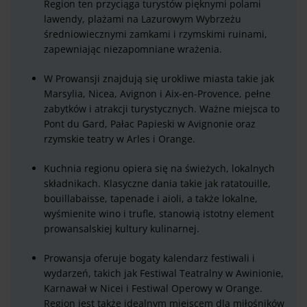
Region ten przyciąga turystów pięknymi polami
lawendy, plażami na Lazurowym Wybrzeżu
średniowiecznymi zamkami i rzymskimi ruinami,
zapewniając niezapomniane wrażenia.
W Prowansji znajdują się urokliwe miasta takie jak
Marsylia, Nicea, Avignon i Aix-en-Provence, pełne
zabytków i atrakcji turystycznych. Ważne miejsca to
Pont du Gard, Pałac Papieski w Avignonie oraz
rzymskie teatry w Arles i Orange.
Kuchnia regionu opiera się na świeżych, lokalnych
składnikach. Klasyczne dania takie jak ratatouille,
bouillabaisse, tapenade i aioli, a także lokalne,
wyśmienite wino i trufle, stanowią istotny element
prowansalskiej kultury kulinarnej.
Prowansja oferuje bogaty kalendarz festiwali i
wydarzeń, takich jak Festiwal Teatralny w Awinionie,
Karnawał w Nicei i Festiwal Operowy w Orange.
Region jest także idealnym miejscem dla miłośników