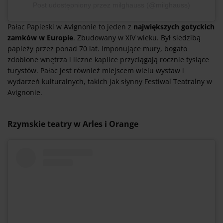
Post udostępniony przez milghauss (@milghauss)
Pałac Papieski w Avignonie to jeden z
największych gotyckich
zamków w Europie
. Zbudowany w XIV wieku. Był siedzibą
papieży przez ponad 70 lat. Imponujące mury, bogato
zdobione wnętrza i liczne kaplice przyciągają rocznie tysiące
turystów. Pałac jest również miejscem wielu wystaw i
wydarzeń kulturalnych, takich jak słynny Festiwal Teatralny w
Avignonie.
Rzymskie teatry w Arles i Orange