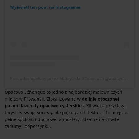
Wyświetl ten post na Instagramie
Post udostępniony przez Abbaye de Sénanque (@abbayesenanque)
Opactwo Sénanque to jedno z najbardziej malowniczych
miejsc w Prowansji. Zlokalizowane
w dolinie otoczonej
polami lawendy opactwo cysterskie
z XII wieku przyciąga
turystów swoją surową, ale piękną architekturą. To miejsce
pełne spokoju i duchowej atmosfery, idealne na chwilę
zadumy i odpoczynku.