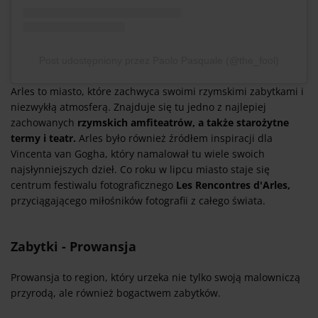
Post udostępniony przez Paolo Pasquale (@the_fool)
Arles to miasto, które zachwyca swoimi rzymskimi zabytkami i
niezwykłą atmosferą. Znajduje się tu jedno z najlepiej
zachowanych
rzymskich amfiteatrów, a także starożytne
termy i teatr.
Arles było również źródłem inspiracji dla
Vincenta van Gogha, który namalował tu wiele swoich
najsłynniejszych dzieł. Co roku w lipcu miasto staje się
centrum festiwalu fotograficznego
Les Rencontres d'Arles,
przyciągającego miłośników fotografii z całego świata.
Zabytki - Prowansja
Prowansja to region, który urzeka nie tylko swoją malowniczą
przyrodą, ale również bogactwem zabytków.