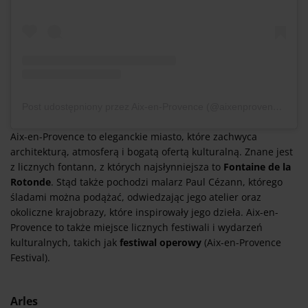
Post udostępniony przez Aix-en-Provence (@aixenprovencetourism)
Aix-en-Provence to eleganckie miasto, które zachwyca
architekturą, atmosferą i bogatą ofertą kulturalną. Znane jest
z licznych fontann, z których najsłynniejsza to
Fontaine de la
Rotonde
. Stąd także pochodzi malarz Paul Cézann, którego
śladami można podążać, odwiedzając jego atelier oraz
okoliczne krajobrazy, które inspirowały jego dzieła. Aix-en-
Provence to także miejsce licznych festiwali i wydarzeń
kulturalnych, takich jak
festiwal operowy
(Aix-en-Provence
Festival).
Arles