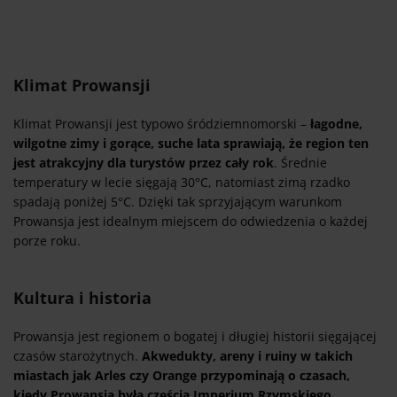
Klimat Prowansji
Klimat Prowansji jest typowo śródziemnomorski –
łagodne,
wilgotne zimy i gorące, suche lata sprawiają, że region ten
jest atrakcyjny dla turystów przez cały rok
. Średnie
temperatury w lecie sięgają 30°C, natomiast zimą rzadko
spadają poniżej 5°C. Dzięki tak sprzyjającym warunkom
Prowansja jest idealnym miejscem do odwiedzenia o każdej
porze roku.
Kultura i historia
Prowansja jest regionem o bogatej i długiej historii sięgającej
czasów starożytnych.
Akwedukty, areny i ruiny w takich
miastach jak Arles czy Orange przypominają o czasach,
kiedy Prowansja była częścią Imperium Rzymskiego
.