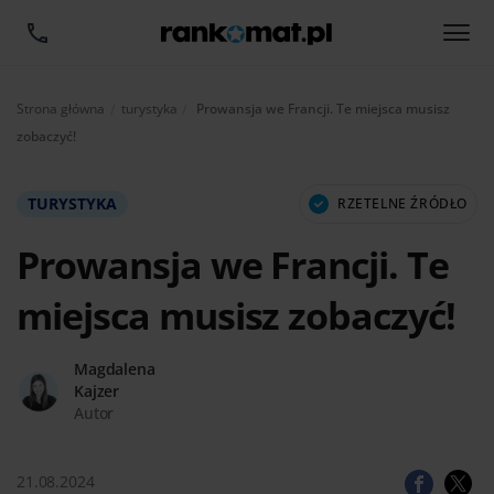
Aktualnie:
Strona główna
turystyka
Prowansja we Francji. Te miejsca musisz
zobaczyć!
TURYSTYKA
RZETELNE ŹRÓDŁO
Prowansja we Francji. Te
miejsca musisz zobaczyć!
Magdalena
Kajzer
Autor
21.08.2024