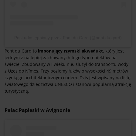
Post udostępniony przez Pont du Gard (@pont.du.gard)
Pont du Gard to
imponujący rzymski akwedukt
, który jest
jednym z najlepiej zachowanych tego typu obiektów na
świecie. Zbudowany w I wieku n.e. służył do transportu wody
z Uzes do Nîmes. Trzy poziomy łuków o wysokości 49 metrów
czynią go architektonicznym cudem. Dziś jest wpisany na listę
światowego dziedzictwa UNESCO i stanowi popularną atrakcję
turystyczną.
Pałac Papieski w Avignonie