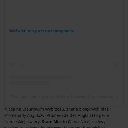
Wyświetl ten post na Instagramie
Post udostępniony przez Eraldo Scacchi (@eraldoscacchi)
Nicea na Lazurowym Wybrzeżu, znana z pięknych plaż i
Promenady Anglików (Promenade des Anglais) to perła
francuskiej riwiery.
Stare Miasto
(Vieux Nice) zachwyca
wąskimi uliczkami, kolorowymi fasadami budynków i