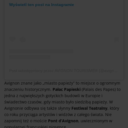
Wyświetl ten post na Instagramie
Post udostępniony przez AVIGNON TOURISME® (@avignontourisme)
Avignon znane jako „miasto papieży” to miejsce o ogromnym
znaczeniu historycznym.
Pałac Papieski
(Palais des Papes) to
jedna z największych gotyckich budowli w Europie i
świadectwo czasów, gdy miasto było siedzibą papieży. W
Avignonie odbywa się także słynny
Festiwal Teatralny
, który
co roku przyciąga artystów i widzów z całego świata. Nie
zapomnij też o moście
Pont d’Avignon
, uwiecznionym w
popularnej francuskiej piosence.