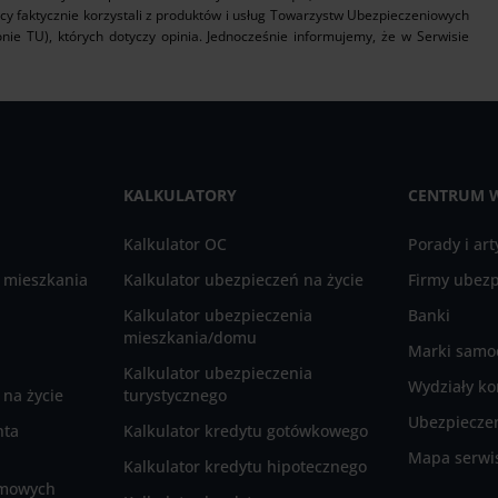
icy faktycznie korzystali z produktów i usług Towarzystw Ubezpieczeniowych
nie TU), których dotyczy opinia. Jednocześnie informujemy, że w Serwisie
KALKULATORY
CENTRUM 
Kalkulator OC
Porady i art
 mieszkania
Kalkulator ubezpieczeń na życie
Firmy ubez
Kalkulator ubezpieczenia
Banki
mieszkania/domu
Marki sam
Kalkulator ubezpieczenia
Wydziały ko
na życie
turystycznego
Ubezpieczen
nta
Kalkulator kredytu gotówkowego
Mapa serwi
Kalkulator kredytu hipotecznego
rmowych