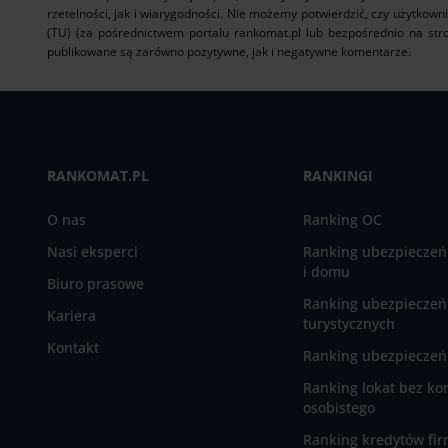
rzetelności, jak i wiarygodności. Nie możemy potwierdzić, czy użytkown
(TU) (za pośrednictwem portalu rankomat.pl lub bezpośrednio na stro
publikowane są zarówno pozytywne, jak i negatywne komentarze.
RANKOMAT.PL
RANKINGI
O nas
Ranking OC
Nasi eksperci
Ranking ubezpieczeń
i domu
Biuro prasowe
Ranking ubezpieczeń
Kariera
turystycznych
Kontakt
Ranking ubezpieczeń 
Ranking lokat bez ko
osobistego
Ranking kredytów fi