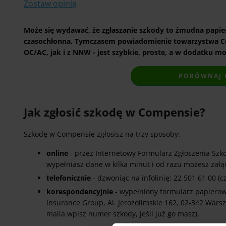
Zostaw opinię
Może się wydawać, że zgłaszanie szkody to żmudna papie
czasochłonna. Tymczasem powiadomienie towarzystwa Co
OC/AC, jak i z NNW - jest szybkie, proste, a w dodatku m
PORÓWNAJ C
Jak zgłosić szkodę w Compensie?
Szkodę w Compensie zgłosisz na trzy sposoby:
online
- przez Internetowy Formularz Zgłoszenia Szk
wypełniasz dane w kilka minut i od razu możesz zał
telefonicznie
- dzwoniąc na infolinię: 22 501 61 00 (
korespondencyjnie
- wypełniony formularz papiero
Insurance Group, Al. Jerozolimskie 162, 02-342 War
maila wpisz numer szkody, jeśli już go masz).