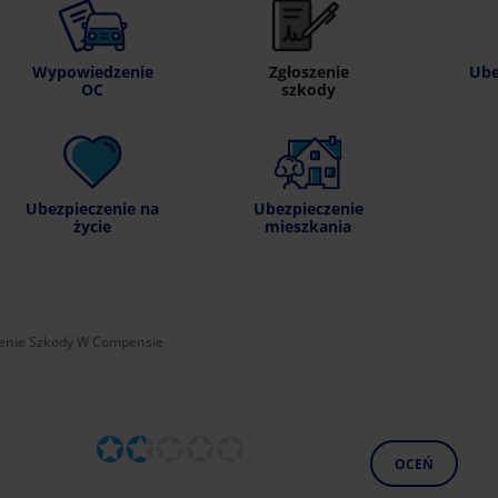
Wypowiedzenie
Zgłoszenie
Ube
OC
szkody
Ubezpieczenie na
Ubezpieczenie
życie
mieszkania
nie:
enie Szkody W Compensie
OCEŃ