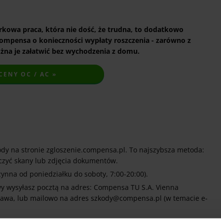
rkowa praca, która nie dość, że trudna, to dodatkowo
mpensa o konieczności wypłaty roszczenia - zarówno z
ożna je załatwić bez wychodzenia z domu.
ENY OC / AC »
ody na stronie zgloszenie.compensa.pl. To najszybsza metoda:
ączyć skany lub zdjęcia dokumentów.
czynna od poniedziałku do soboty, 7:00-20:00).
wy wysyłasz pocztą na adres: Compensa TU S.A. Vienna
szawa, lub mailowo na adres szkody@compensa.pl (w temacie e-