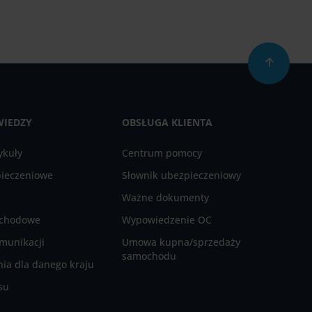
WIEDZY
OBSŁUGA KLIENTA
ykuły
Centrum pomocy
pieczeniowe
Słownik ubezpieczeniowy
Ważne dokumenty
ochodowe
Wypowiedzenie OC
munikacji
Umowa kupna/sprzedaży
samochodu
ia dla danego kraju
su