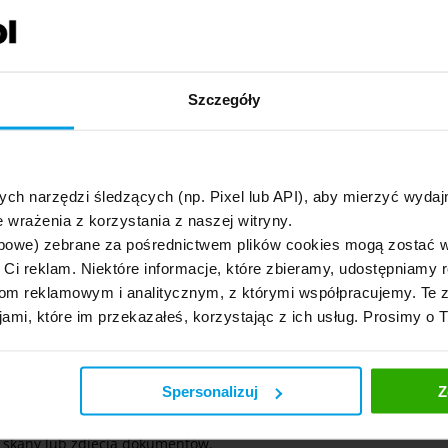
dzeniem przyjęcia zgłoszenia i danymi opiekuna Twojej sprawy.
 szkolne) w Compensie?
Szczegóły
rzebiega tymi samymi kanałami co pozostałe szkody: przez
e pod numerem 22 501 61 00 lub mailowo na
 ani protokołu policji - wystarczy numer polisy, opis
dzająca uraz (zaświadczenie lekarskie lub karta informacyjna
ych narzędzi śledzących (np. Pixel lub API), aby mierzyć wyd
z dodatkowo potwierdzenie zdarzenia wystawione przez szkołę
 wrażenia z korzystania z naszej witryny.
ami Compensa powinna zakończyć likwidację szkody w ciągu 30
bowe) zebrane za pośrednictwem plików cookies mogą zostać 
h Ci reklam. Niektóre informacje, które zbieramy, udostępniam
m reklamowym i analitycznym, z którymi współpracujemy. Te z
ie
jami, które im przekazałeś, korzystając z ich usług. Prosimy o 
Spersonalizuj
Z
mularz Zgłoszenia Szkody na zgloszenie.compensa.pl,
b. 7:00–20:00) lub mailowo na adres szkody@compensa.pl.
ć skany lub zdjęcia dokumentów.