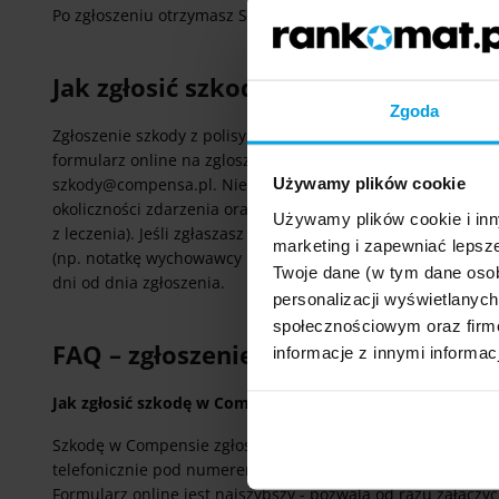
Po zgłoszeniu otrzymasz SMS oraz e-mail lub list z potwier
Jak zgłosić szkodę NNW (w tym NNW
Zgoda
Zgłoszenie szkody z polisy NNW - w tym NNW szkolnego - p
formularz online na zgloszenie.compensa.pl, telefoniczni
Używamy plików cookie
szkody@compensa.pl. Nie potrzebujesz oświadczenia sprawcy
okoliczności zdarzenia oraz dokumentacja medyczna potwier
Używamy plików cookie i inn
z leczenia). Jeśli zgłaszasz szkodę z NNW szkolnego, dołąc
marketing i zapewniać lepsze
(np. notatkę wychowawcy lub dyrekcji). Zgodnie z przepis
Twoje dane (w tym dane oso
dni od dnia zgłoszenia.
personalizacji wyświetlanyc
społecznościowym oraz firmo
FAQ – zgłoszenie szkody w Compens
informacje z innymi informac
Jak zgłosić szkodę w Compensie?
Szkodę w Compensie zgłosisz online przez Internetowy For
telefonicznie pod numerem infolinii 22 501 61 00 (pon.–so
Formularz online jest najszybszy - pozwala od razu załączy