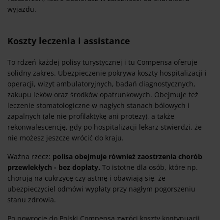
wyjazdu.
Koszty leczenia i assistance
To rdzeń każdej polisy turystycznej i tu Compensa oferuje
solidny zakres. Ubezpieczenie pokrywa koszty hospitalizacji i
operacji, wizyt ambulatoryjnych, badań diagnostycznych,
zakupu leków oraz środków opatrunkowych. Obejmuje też
leczenie stomatologiczne w nagłych stanach bólowych i
zapalnych (ale nie profilaktykę ani protezy), a także
rekonwalescencję, gdy po hospitalizacji lekarz stwierdzi, że
nie możesz jeszcze wrócić do kraju.
Ważna rzecz:
polisa obejmuje również zaostrzenia chorób
przewlekłych - bez dopłaty.
To istotne dla osób, które np.
chorują na cukrzycę czy astmę i obawiają się, że
ubezpieczyciel odmówi wypłaty przy nagłym pogorszeniu
stanu zdrowia.
Po powrocie do Polski Compensa zwróci koszty kontynuacji