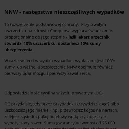
NNW - następstwa nieszczęśliwych wypadków
To rozszerzenie podstawowej ochrony. Przy trwałym
uszczerbku na zdrowiu Compensa wypłaca świadczenie
proporcjonalne do jego stopnia -
jeśli lekarz orzecznik
stwierdzi 10% uszczerbku, dostaniesz 10% sumy
ubezpieczenia.
W razie śmierci w wyniku wypadku - wypłacane jest 100%
sumy. Co ważne, ubezpieczenie NNW obejmuje również
pierwszy udar mózgu i pierwszy zawał serca.
Odpowiedzialność cywilna w życiu prywatnym (OC)
OC przyda się, gdy przez przypadek skrzywdzisz kogoś albo
uszkodzisz jego mienie - np. przewrócisz kogoś na nartach,
zalejesz sąsiedni pokój hotelowy wodą czy zniszczysz
wypożyczony rower. Suma gwarancyjna wynosi od 25 000