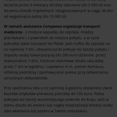
leczenia przez 6 miesięcy od daty zdarzenia (do 5 000 zł) oraz
leczenia chorób tropikalnych zdiagnozowanych w ciągu 30 dni
od wygaśnięcia polisy (do 15 000 zł).
W ramach assistance Compensa organizuje transport
medyczny
- z miejsca wypadku do szpitala, między
placówkami i z powrotem do miejsca pobytu, a w razie
potrzeby także transport do Polski. Jeśli trafisz do szpitala na
co najmniej 7 dni, ubezpieczyciel pokryje też koszty pobytu i
dojazdu osoby towarzyszącej (do 200 euro dziennie, przez
maksymalnie 7 dni). Centrum Alarmowe działa całą dobę
przez 7 dni w tygodniu i zapewnia m.in. pomoc tłumacza,
infolinię podróżną i sportową oraz pomoc przy odtworzeniu
utraconych dokumentów.
Przy opóźnieniu lotu o co najmniej 4 godziny dostaniesz zwrot
kosztów artykułów pierwszej potrzeby do 150 euro. Polisa
pokrywa też koszty wcześniejszego powrotu do kraju, jeśli w
domu doszło do śmierci lub nagłej hospitalizacji bliskiej osoby
albo włamania lub pożaru w Twoim mieszkaniu.