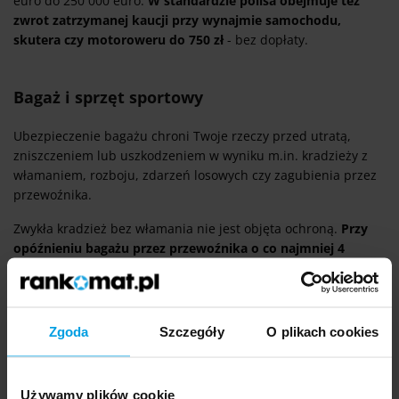
euro do 250 000 euro.
W standardzie polisa obejmuje też
zwrot zatrzymanej kaucji przy wynajmie samochodu,
skutera czy motoroweru do 750 zł
- bez dopłaty.
Bagaż i sprzęt sportowy
Ubezpieczenie bagażu chroni Twoje rzeczy przed utratą,
zniszczeniem lub uszkodzeniem w wyniku m.in. kradzieży z
włamaniem, rozboju, zdarzeń losowych czy zagubienia przez
przewoźnika.
Zwykła kradzież bez włamania nie jest objęta ochroną.
Przy
opóźnieniu bagażu przez przewoźnika o co najmniej 4
godziny dostaniesz zwrot kosztów zakupu niezbędnych
przedmiotów do 200 euro.
Sprzęt elektroniczny (aparat, laptop, telefon, kamera,
Zgoda
Szczegóły
O plikach cookies
słuchawki) ubezpieczany jest w ramach bagażu, ale
odpowiedzialność za niego jest ograniczona do 50% sumy
ubezpieczenia bagażu.
Używamy plików cookie