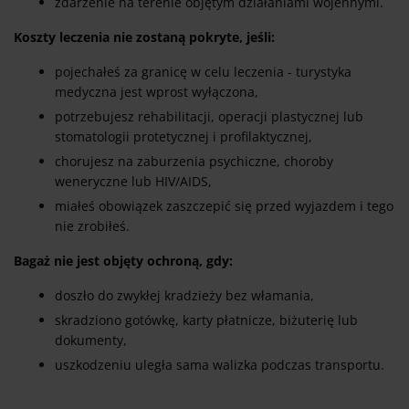
zdarzenie na terenie objętym działaniami wojennymi.
Koszty leczenia nie zostaną pokryte, jeśli:
pojechałeś za granicę w celu leczenia - turystyka
medyczna jest wprost wyłączona,
potrzebujesz rehabilitacji, operacji plastycznej lub
stomatologii protetycznej i profilaktycznej,
chorujesz na zaburzenia psychiczne, choroby
weneryczne lub HIV/AIDS,
miałeś obowiązek zaszczepić się przed wyjazdem i tego
nie zrobiłeś.
Bagaż nie jest objęty ochroną, gdy:
doszło do zwykłej kradzieży bez włamania,
skradziono gotówkę, karty płatnicze, biżuterię lub
dokumenty,
uszkodzeniu uległa sama walizka podczas transportu.