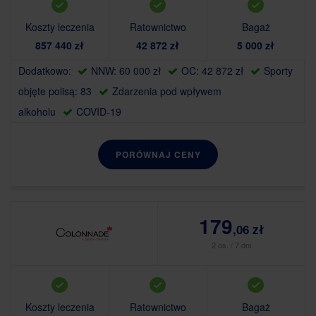
Koszty leczenia
Ratownictwo
Bagaż
857 440 zł
42 872 zł
5 000 zł
Dodatkowo:
NNW: 60 000 zł
OC: 42 872 zł
Sporty
objęte polisą: 83
Zdarzenia pod wpływem
alkoholu
COVID-19
PORÓWNAJ CENY
179
,06 zł
2 os. / 7 dni
Koszty leczenia
Ratownictwo
Bagaż