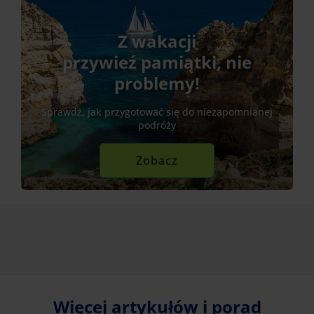
Z wakacji
przywieź pamiątki, nie
problemy!
Sprawdź, jak przygotować się do niezapomnianej
podróży
Zobacz
Więcej artykułów i porad