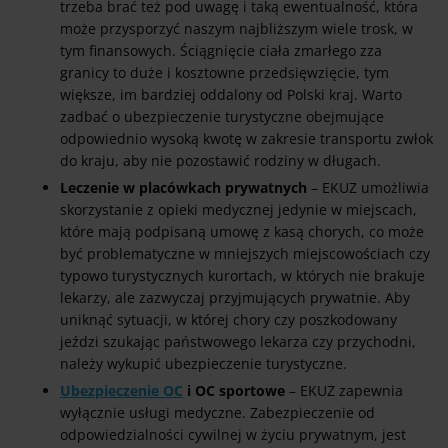
trzeba brać też pod uwagę i taką ewentualność, która
może przysporzyć naszym najbliższym wiele trosk, w
tym finansowych. Ściągnięcie ciała zmarłego zza
granicy to duże i kosztowne przedsięwzięcie, tym
większe, im bardziej oddalony od Polski kraj. Warto
zadbać o ubezpieczenie turystyczne obejmujące
odpowiednio wysoką kwotę w zakresie transportu zwłok
do kraju, aby nie pozostawić rodziny w długach.
Leczenie w placówkach prywatnych
– EKUZ umożliwia
skorzystanie z opieki medycznej jedynie w miejscach,
które mają podpisaną umowę z kasą chorych, co może
być problematyczne w mniejszych miejscowościach czy
typowo turystycznych kurortach, w których nie brakuje
lekarzy, ale zazwyczaj przyjmujących prywatnie. Aby
uniknąć sytuacji, w której chory czy poszkodowany
jeździ szukając państwowego lekarza czy przychodni,
należy wykupić ubezpieczenie turystyczne.
Ubezpieczenie OC
i OC sportowe
– EKUZ zapewnia
wyłącznie usługi medyczne. Zabezpieczenie od
odpowiedzialności cywilnej w życiu prywatnym, jest