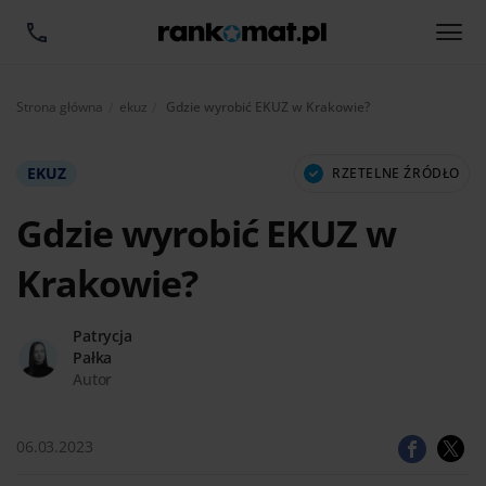
Aktualnie:
Strona główna
ekuz
Gdzie wyrobić EKUZ w Krakowie?
EKUZ
RZETELNE ŹRÓDŁO
Gdzie wyrobić EKUZ w
Krakowie?
Patrycja
Pałka
Autor
06.03.2023