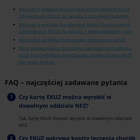
Wniosek o wydanie Europejskiej Karty Ubezpieczenia
Zdrowotnego (EKUZ) w związku z czasowym pobytem
Wniosek o wydanie Europejskiej Karty Ubezpieczenia
Zdrowotnego (EKUZ) w związku z wykonywaniem pracy
Wniosek o certyfikat tymczasowo zastępujący EKUZ
Wzór upoważnienia do złożenia wniosku oraz odbioru
EKUZ lub Certyfikatu tymczasowo zastępującego EKUZ
dla osoby trzeciej
FAQ – najczęściej zadawane pytania
Czy kartę EKUZ można wyrobić w
dowolnym oddziale NFZ?
Tak, kartę EKUZ możesz wyrobić w dowolnym oddziale
NFZ.
Czy EKUZ pokrywa koszty leczenia chorób