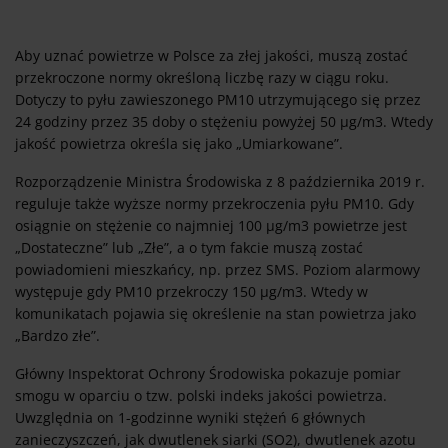
Aby uznać powietrze w Polsce za złej jakości, muszą zostać
przekroczone normy określoną liczbę razy w ciągu roku.
Dotyczy to pyłu zawieszonego PM10 utrzymującego się przez
24 godziny przez 35 doby o stężeniu powyżej 50 µg/m3. Wtedy
jakość powietrza określa się jako „Umiarkowane”.
Rozporządzenie Ministra Środowiska z 8 października 2019 r.
reguluje także wyższe normy przekroczenia pyłu PM10. Gdy
osiągnie on stężenie co najmniej 100 µg/m3 powietrze jest
„Dostateczne” lub „Złe”, a o tym fakcie muszą zostać
powiadomieni mieszkańcy, np. przez SMS. Poziom alarmowy
występuje gdy PM10 przekroczy 150 µg/m3. Wtedy w
komunikatach pojawia się określenie na stan powietrza jako
„Bardzo złe”.
Główny Inspektorat Ochrony Środowiska pokazuje pomiar
smogu w oparciu o tzw. polski indeks jakości powietrza.
Uwzględnia on 1-godzinne wyniki stężeń 6 głównych
zanieczyszczeń, jak dwutlenek siarki (SO2), dwutlenek azotu