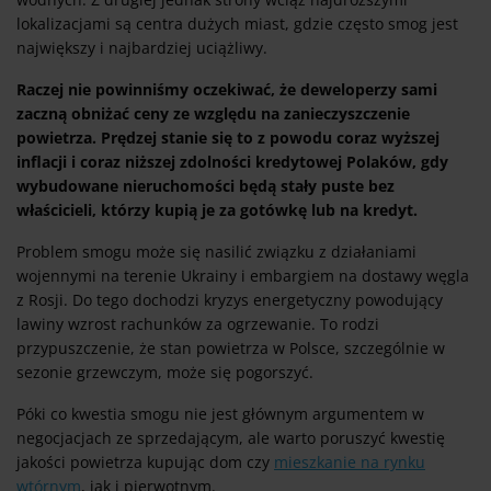
lokalizacjami są centra dużych miast, gdzie często smog jest
największy i najbardziej uciążliwy.
Raczej nie powinniśmy oczekiwać, że deweloperzy sami
zaczną obniżać ceny ze względu na zanieczyszczenie
powietrza. Prędzej stanie się to z powodu coraz wyższej
inflacji i coraz niższej zdolności kredytowej Polaków, gdy
wybudowane nieruchomości będą stały puste bez
właścicieli, którzy kupią je za gotówkę lub na kredyt.
Problem smogu może się nasilić związku z działaniami
wojennymi na terenie Ukrainy i embargiem na dostawy węgla
z Rosji. Do tego dochodzi kryzys energetyczny powodujący
lawiny wzrost rachunków za ogrzewanie. To rodzi
przypuszczenie, że stan powietrza w Polsce, szczególnie w
sezonie grzewczym, może się pogorszyć.
Póki co kwestia smogu nie jest głównym argumentem w
negocjacjach ze sprzedającym, ale warto poruszyć kwestię
jakości powietrza kupując dom czy
mieszkanie na rynku
wtórnym
, jak i pierwotnym.