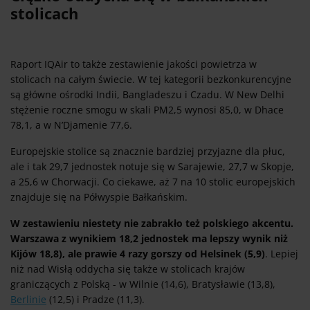
stolicach
Raport IQAir to także zestawienie jakości powietrza w
stolicach na całym świecie. W tej kategorii bezkonkurencyjne
są główne ośrodki Indii, Bangladeszu i Czadu. W New Delhi
stężenie roczne smogu w skali PM2,5 wynosi 85,0, w Dhace
78,1, a w N’Djamenie 77,6.
Europejskie stolice są znacznie bardziej przyjazne dla płuc,
ale i tak 29,7 jednostek notuje się w Sarajewie, 27,7 w Skopje,
a 25,6 w Chorwacji. Co ciekawe, aż 7 na 10 stolic europejskich
znajduje się na Półwyspie Bałkańskim.
W zestawieniu niestety nie zabrakło też polskiego akcentu.
Warszawa z wynikiem 18,2 jednostek ma lepszy wynik niż
Kijów 18,8), ale prawie 4 razy gorszy od Helsinek (5,9)
. Lepiej
niż nad Wisłą oddycha się także w stolicach krajów
graniczących z Polską - w Wilnie (14,6), Bratysławie (13,8),
Berlinie
(12,5) i Pradze (11,3).