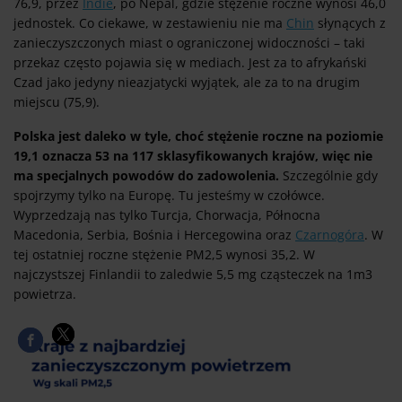
76,9, przez
Indie
, po Nepal, gdzie stężenie roczne wynosi 46,0
jednostek. Co ciekawe, w zestawieniu nie ma
Chin
słynących z
zanieczyszczonych miast o ograniczonej widoczności – taki
przekaz często pojawia się w mediach. Jest za to afrykański
Czad jako jedyny nieazjatycki wyjątek, ale za to na drugim
miejscu (75,9).
Polska jest daleko w tyle, choć stężenie roczne na poziomie
19,1 oznacza 53 na 117 sklasyfikowanych krajów, więc nie
ma specjalnych powodów do zadowolenia.
Szczególnie gdy
spojrzymy tylko na Europę. Tu jesteśmy w czołówce.
Wyprzedzają nas tylko Turcja, Chorwacja, Północna
Macedonia, Serbia, Bośnia i Hercegowina oraz
Czarnogóra
. W
tej ostatniej roczne stężenie PM2,5 wynosi 35,2. W
najczystszej Finlandii to zaledwie 5,5 mg cząsteczek na 1m3
powietrza.