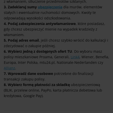
z włamaniem, stłuczenie przedmiotów szklanych.
3. Zadeklaruj sumy
ubezpieczenia
dla murów, elementów
stałych i ewentualnie ruchomości domowych. Kwoty te
odpowiadają wysokości odszkodowania.
4. Podaj zabezpieczenia antywłamaniowe
, które posiadasz,
gdy chcesz ubezpieczyć mienie na wypadek kradzieży z
włamaniem.
5. Podaj adres email
, jeśli chcesz szybko wrócić do kalkulacji i
zdecydować o zakupie później.
6. Wybierz jedną z dostępnych ofert TU
. Do wyboru masz
polisy mieszkaniowe Proama, Generali,
Link4
, Wiener, Benefia,
Europa, Inter Polska, mtu24.pl, Nationale-Nederlanden czy
Allianz
.
7. Wprowadź dane osobowe
potrzebne do finalizacji
transakcji zakupu polisy.
8. Wybierz formę płatności za składkę
ubezpieczeniową
(BLIK, przelew online, PayPo, karta płatnicza debetowa lub
kredytowa, Google Pay).