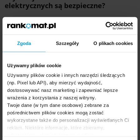
elektrycznych są bezpieczne?
Rozwój elektromobilności oznacza coraz większą pulę środków
przeznaczanych na badania i rozwój, w tym projektowanie
nowych stacji do ładowania akumulatorów samochodów
elektrycznych. Czy dostępne dziś urządzenia są bezpieczne?
Zgoda
Szczegóły
O plikach cookies
Producenci ładowarek nie mają dowolności – muszą
dostosować się do wymogów technicznych
sprecyzowanych
w przepisach. W rezultacie na mapie Polski pojawiają się
Używamy plików cookie
stacje ładowania aut elektrycznych, które są odpowiednio
zabezpieczone
m.in. przed warunkami atmosferycznymi i
Używamy plików cookie i innych narzędzi śledzących
uszkodzeniami. Zapewniają one pełne bezpieczeństwo
(np. Pixel lub API), aby mierzyć wydajność,
użytkowania.
dostosowywać nasz marketing i zapewniać lepsze
wrażenia z korzystania z naszej witryny.
Kwestii bezpieczeństwa dotyczy także pytanie o lokalizację
Twoje dane (w tym dane osobowe) zebrane za
punktu ładowania elektryków i jego wyposażenie.
pośrednictwem plików cookies mogą zostać
Współcześnie budowane stacje:
wykorzystane także do personalizacji wyświetlanych Ci
powstają z dala od stref zagrożonych wybuchem;
reklam. Niektóre informacje, które zbieramy,
posiadają zabezpieczenia przeciwpożarowe;
udostępniamy również naszym mediom