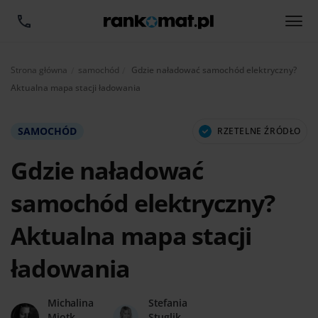
Aktualnie:
Strona główna
samochód
Gdzie naładować samochód elektryczny?
Aktualna mapa stacji ładowania
SAMOCHÓD
RZETELNE ŹRÓDŁO
Gdzie naładować
samochód elektryczny?
Aktualna mapa stacji
ładowania
Michalina
Stefania
Miotk
Stuglik