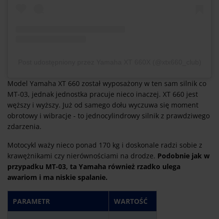
Post udostępniony przez Yamaha XT 660X (@xtx660_club)
Model Yamaha XT 660 został wyposażony w ten sam silnik co
MT-03, jednak jednostka pracuje nieco inaczej. XT 660 jest
węższy i wyższy. Już od samego dołu wyczuwa się moment
obrotowy i wibracje - to jednocylindrowy silnik z prawdziwego
zdarzenia.
Motocykl waży nieco ponad 170 kg i doskonale radzi sobie z
krawężnikami czy nierównościami na drodze.
Podobnie jak w
przypadku MT-03, ta Yamaha również rzadko ulega
awariom i ma niskie spalanie.
PARAMETR
WARTOŚĆ