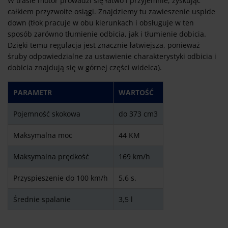
W trasie motor prowadzi się łatwo i przyjemnie, zyskując
całkiem przyzwoite osiągi. Znajdziemy tu zawieszenie uspide
down (tłok pracuje w obu kierunkach i obsługuje w ten
sposób zarówno tłumienie odbicia, jak i tłumienie dobicia.
Dzięki temu regulacja jest znacznie łatwiejsza, ponieważ
śruby odpowiedzialne za ustawienie charakterystyki odbicia i
dobicia znajdują się w górnej części widelca).
PARAMETR
WARTOŚĆ
Pojemność skokowa
do 373 cm3
Maksymalna moc
44 KM
Maksymalna prędkość
169 km/h
Przyspieszenie do 100 km/h
5,6 s.
Średnie spalanie
3,5 l