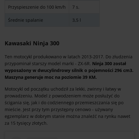
Przyspieszenie do 100 km/h
7 s.
Średnie spalanie
3,5 l
Kawasaki Ninja 300
Ten motocykl produkowano w latach 2013-2017. Do złudzenia
przypominał starszy model marki - ZX-6R.
Ninja 300 został
wyposażony w dwucylindrowy silnik o pojemności 296 cm3.
Maszyna generuje moc na poziomie 39 KM.
Motocykl od początku uchodził za lekki, zwinny i łatwy w
prowadzeniu. Model z powodzeniem może posłużyć do
ścigania się, jak i do codziennego przemieszczania się po
mieście. Jest przy tym przystępny cenowo - używany
egzemplarz w dobrym stanie można znaleźć na rynku nawet
za 15 tysięcy złotych.