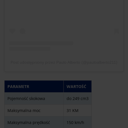
Post udostępniony przez Paulo Alberto (@pauloalberto211)
PARAMETR
WARTOŚĆ
Pojemność skokowa
do 249 cm3
Maksymalna moc
31 KM
Maksymalna prędkość
150 km/h