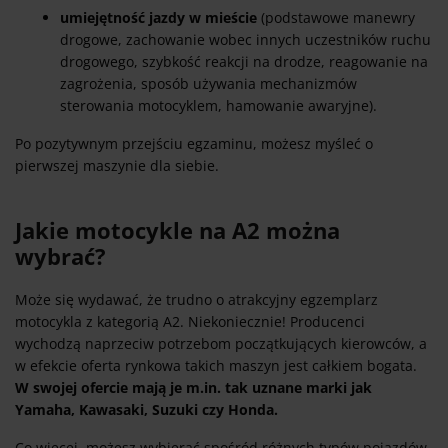
umiejętność jazdy w mieście
(podstawowe manewry
drogowe, zachowanie wobec innych uczestników ruchu
drogowego, szybkość reakcji na drodze, reagowanie na
zagrożenia, sposób używania mechanizmów
sterowania motocyklem, hamowanie awaryjne).
Po pozytywnym przejściu egzaminu, możesz myśleć o
pierwszej maszynie dla siebie.
Jakie motocykle na A2 można
wybrać?
Może się wydawać, że trudno o atrakcyjny egzemplarz
motocykla z kategorią A2. Niekoniecznie! Producenci
wychodzą naprzeciw potrzebom początkujących kierowców, a
w efekcie oferta rynkowa takich maszyn jest całkiem bogata.
W swojej ofercie mają je m.in. tak uznane marki jak
Yamaha, Kawasaki, Suzuki czy Honda.
Co więcej, możesz wybierać spośród różnych typów pojazdów