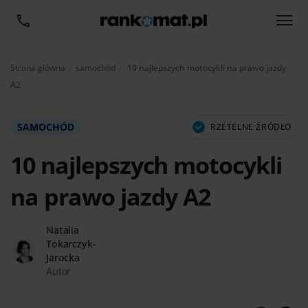
Aktualnie:
Strona główna
samochód
10 najlepszych motocykli na prawo jazdy
A2
SAMOCHÓD
RZETELNE ŹRÓDŁO
10 najlepszych motocykli
na prawo jazdy A2
Natalia
Tokarczyk-
Jarocka
Autor