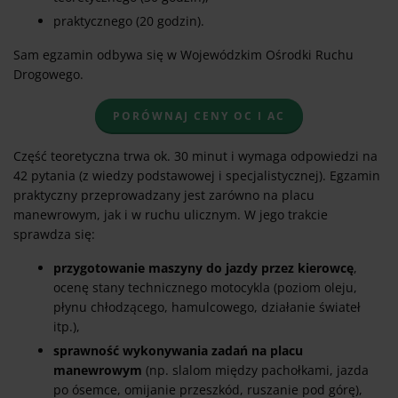
praktycznego (20 godzin).
Sam egzamin odbywa się w Wojewódzkim Ośrodki Ruchu
Drogowego.
PORÓWNAJ CENY OC I AC
Część teoretyczna trwa ok. 30 minut i wymaga odpowiedzi na
42 pytania (z wiedzy podstawowej i specjalistycznej). Egzamin
praktyczny przeprowadzany jest zarówno na placu
manewrowym, jak i w ruchu ulicznym. W jego trakcie
sprawdza się:
przygotowanie maszyny do jazdy przez kierowcę
,
ocenę stany technicznego motocykla (poziom oleju,
płynu chłodzącego, hamulcowego, działanie świateł
itp.),
sprawność wykonywania zadań na placu
manewrowym
(np. slalom między pachołkami, jazda
po ósemce, omijanie przeszkód, ruszanie pod górę),