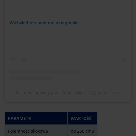
Wyświetl ten post na Instagramie
Post udostępniony przez MotostickeRR (@motostickerr)
PARAMETR
WARTOŚĆ
Pojemność skokowa
do 250 cm3