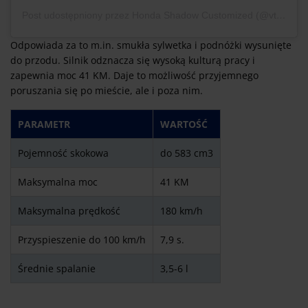
Post udostępniony przez Honda Shadow Customized (@vt600cust)
Odpowiada za to m.in. smukła sylwetka i podnóżki wysunięte
do przodu. Silnik odznacza się wysoką kulturą pracy i
zapewnia moc 41 KM. Daje to możliwość przyjemnego
poruszania się po mieście, ale i poza nim.
PARAMETR
WARTOŚĆ
Pojemność skokowa
do 583 cm3
Maksymalna moc
41 KM
Maksymalna prędkość
180 km/h
Przyspieszenie do 100 km/h
7,9 s.
Średnie spalanie
3,5-6 l