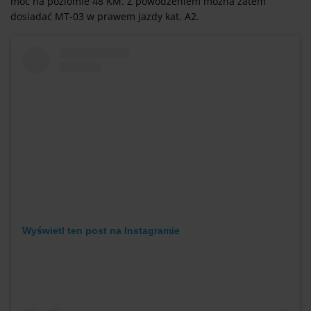
moc na poziomie 48 KM. Z powodzeniem można zatem
dosiadać MT-03 w prawem jazdy kat. A2.
Wyświetl ten post na Instagramie