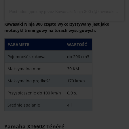
Post udostępniony przez Kawasaki Ninja 300 (@kawasaki_ninja_300)
Kawasaki Ninja 300 często wykorzystywany jest jako
motocykl treningowy na torach wyścigowych.
PARAMETR
WARTOŚĆ
Pojemność skokowa
do 296 cm3
Maksymalna moc
39 KM
Maksymalna prędkość
170 km/h
Przyspieszenie do 100 km/h
6,9 s.
Średnie spalanie
4 l
Yamaha XT660Z Ténéré