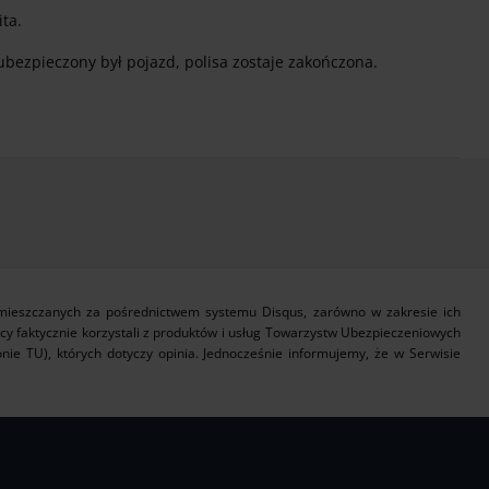
ta.
ubezpieczony był pojazd, polisa zostaje zakończona.
zamieszczanych za pośrednictwem systemu Disqus, zarówno w zakresie ich
icy faktycznie korzystali z produktów i usług Towarzystw Ubezpieczeniowych
nie TU), których dotyczy opinia. Jednocześnie informujemy, że w Serwisie