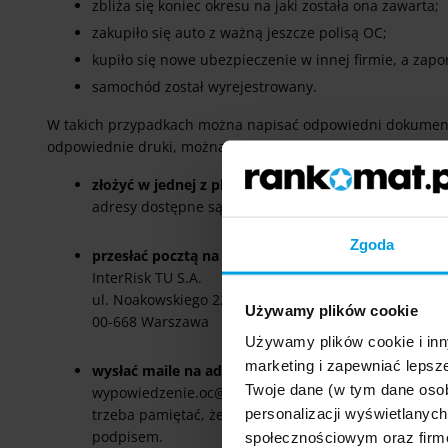
zbliża się koniec okresu na jaki została ona zawarta;
zakupiło się auto z ważną jeszcze polisą OC;
kupiło się nowe ubezpieczenie w innej firmie, a zap
samochód został wyrejestrowany.
W takich przypadkach można napisać odpowiedni dokument i
odpowiednie druki, można znaleźć na stronie internetowej
złożyć w jednej z placówek
adresy dostępne są stronach InterRisk
Zgoda
przesłać pocztą na adres:
InterRisk TU S.A.
ul. Noakowskiego 22
Używamy plików cookie
00-668 Warszawa
Używamy plików cookie i inn
marketing i zapewniać lepsze
wysłać maile na adres:
Twoje dane (w tym dane oso
wypowiedzenie.oc@interrisk.pl
personalizacji wyświetlanyc
trzeba pamiętać, że w załączniku należy dołączyć s
podpisem.
społecznościowym oraz firmo