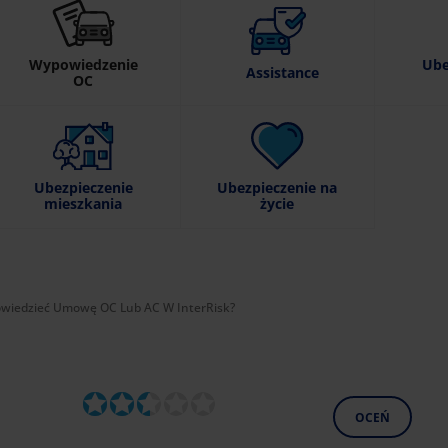
Wypowiedzenie
Ube
Assistance
OC
Ubezpieczenie
Ubezpieczenie na
mieszkania
życie
:
wiedzieć Umowę OC Lub AC W InterRisk?
OCEŃ