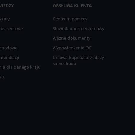
WIEDZY
OBSŁUGA KLIENTA
ykuły
Centrum pomocy
pieczeniowe
Słownik ubezpieczeniowy
Ważne dokumenty
ochodowe
Wypowiedzenie OC
munikacji
Umowa kupna/sprzedaży
samochodu
ia dla danego kraju
su