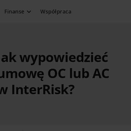
Finanse
Współpraca
Jak wypowiedzieć
umowę OC lub AC
w InterRisk?