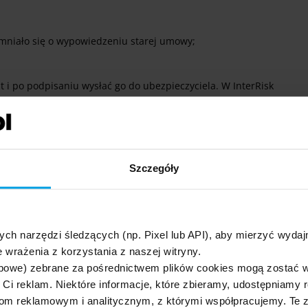
omniało się o wypowiedzeniu starej umowy;
 po podpisaniu wysłać go do ubezpieczyciela. W InterRisk
 towarzystwa . Następnie wypowiedzenie można:
Szczegóły
ych narzędzi śledzących (np. Pixel lub API), aby mierzyć wyd
 wrażenia z korzystania z naszej witryny.
bowe) zebrane za pośrednictwem plików cookies mogą zostać 
h Ci reklam. Niektóre informacje, które zbieramy, udostępniam
kan lub fotografię wypowiedzenie z widocznym, odręcznym
m reklamowym i analitycznym, z którymi współpracujemy. Te z