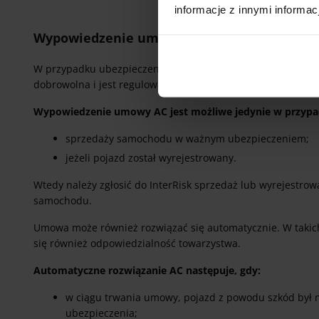
informacje z innymi informac
Wypowiedzenie umowy AC w InterRisk
W przypadku ubezpieczenia autocasco sprawa wygląda nieco
dobrowolna i jest regulowana jedynie przez ogólne warunki
Wypowiedzenie umowy AC jest możliwe jedynie w przypa
sprzedaży samochodu w ważnym ubezpieczeniem;
jeżeli pojazd został wyrejestrowany.
Wtedy należy zgłosić do InterRisk sprzedaż lub wyrejestrowa
samochodu.
Umowa może również rozwiązać się automatycznie. W takich
się również odpowiedzialność towarzystwa.
Automatyczne rozwiązanie AC następuje, gdy:
w ciągu trwania umowy, pojazd z powodu szkód był n
ubezpieczenia;