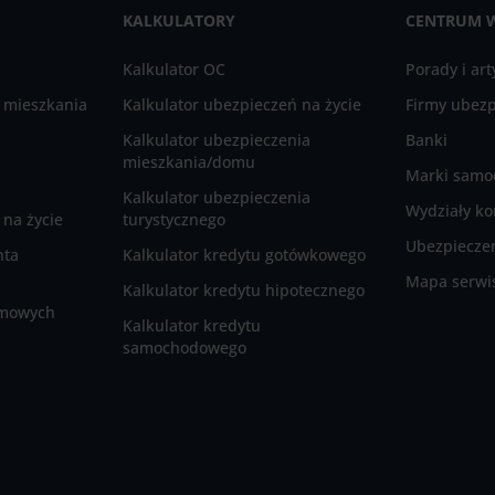
KALKULATORY
CENTRUM 
Kalkulator OC
Porady i art
 mieszkania
Kalkulator ubezpieczeń na życie
Firmy ubez
Kalkulator ubezpieczenia
Banki
mieszkania/domu
Marki sam
Kalkulator ubezpieczenia
Wydziały ko
na życie
turystycznego
Ubezpieczen
nta
Kalkulator kredytu gotówkowego
Mapa serwi
Kalkulator kredytu hipotecznego
rmowych
Kalkulator kredytu
samochodowego