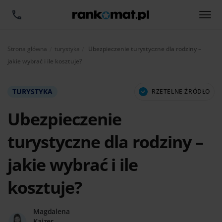
Aktualnie:
Strona główna
turystyka
Ubezpieczenie turystyczne dla rodziny –
jakie wybrać i ile kosztuje?
TURYSTYKA
RZETELNE ŹRÓDŁO
Ubezpieczenie
turystyczne dla rodziny –
jakie wybrać i ile
kosztuje?
Magdalena
Kajzer