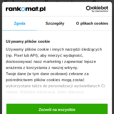
Ile kosztuje polisa turystyczna dla
rodziny?
Cena rodzinnej polisy zależy przede wszystkim od kierunku,
Zgoda
Szczegóły
O plikach cookies
liczby osób, długości wyjazdu, sumy kosztów leczenia i
wybranych rozszerzeń.
Jeśli chcesz sprawdzić, co dokładnie
wpływa na składkę i jak porównywać oferty, zobacz w
Używamy plików cookie
poradniku
ile kosztuje ubezpieczenie turystyczne
.
Używamy plików cookie i innych narzędzi śledzących
(np. Pixel lub API), aby mierzyć wydajność,
dostosowywać nasz marketing i zapewniać lepsze
14-dniowy wyjazd do Hiszpanii dla 4-osobowej rodziny
wrażenia z korzystania z naszej witryny.
Twoje dane (w tym dane osobowe) zebrane za
pośrednictwem plików cookies mogą zostać
161
,00 zł
wykorzystane także do personalizacji wyświetlanych Ci
reklam. Niektóre informacje, które zbieramy,
4 os. / 14 dni
udostępniamy również naszym mediom
społecznościowym oraz firmom reklamowym i
Zezwól na wszystkie
analitycznym, z którymi współpracujemy. Te z kolei