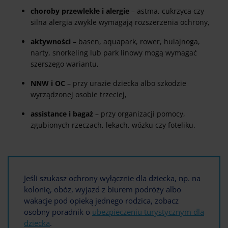
choroby przewlekłe i alergie
– astma, cukrzyca czy
silna alergia zwykle wymagają rozszerzenia ochrony,
aktywności
– basen, aquapark, rower, hulajnoga,
narty, snorkeling lub park linowy mogą wymagać
szerszego wariantu,
NNW i OC
– przy urazie dziecka albo szkodzie
wyrządzonej osobie trzeciej,
assistance i bagaż
– przy organizacji pomocy,
zgubionych rzeczach, lekach, wózku czy foteliku.
Jeśli szukasz ochrony wyłącznie dla dziecka, np. na
kolonię, obóz, wyjazd z biurem podróży albo
wakacje pod opieką jednego rodzica, zobacz
osobny poradnik o
ubezpieczeniu turystycznym dla
dziecka
.