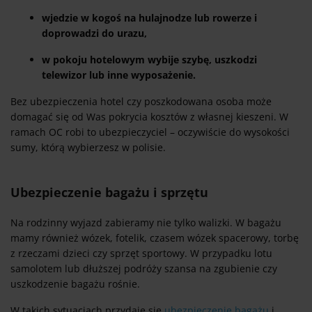
wjedzie w kogoś na hulajnodze lub rowerze i
doprowadzi do urazu,
w pokoju hotelowym wybije szybę, uszkodzi
telewizor lub inne wyposażenie.
Bez ubezpieczenia hotel czy poszkodowana osoba może
domagać się od Was pokrycia kosztów z własnej kieszeni. W
ramach OC robi to ubezpieczyciel – oczywiście do wysokości
sumy, którą wybierzesz w polisie.
Ubezpieczenie bagażu i sprzętu
Na rodzinny wyjazd zabieramy nie tylko walizki. W bagażu
mamy również wózek, fotelik, czasem wózek spacerowy, torbę
z rzeczami dzieci czy sprzęt sportowy. W przypadku lotu
samolotem lub dłuższej podróży szansa na zgubienie czy
uszkodzenie bagażu rośnie.
W takich sytuacjach przydaje się
ubezpieczenie bagażu
i