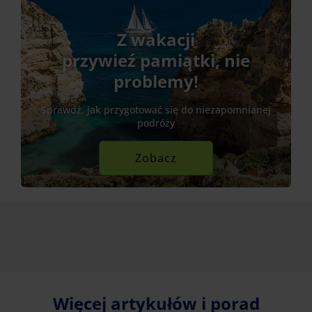
Z wakacji
przywieź pamiątki, nie
problemy!
Sprawdź, jak przygotować się do niezapomnianej
podróży
Zobacz
Więcej artykułów i porad