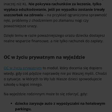
inaczej niż KL.
Nie pokrywa rachunków za leczenie, tylko
wypłaca odszkodowanie, jeśli po wypadku zostanie trwały
uszczerbek na zdrowiu
– na przykład ograniczona sprawność
ręki, problemy z chodzeniem po złamaniu nogi czy
poważniejsze urazy.
Dzięki temu w razie poważniejszego urazu dziecka dostajesz
realne wsparcie finansowe, a nie tylko rachunek do zapłaty.
OC w życiu prywatnym na wyjeździe
OC w życiu prywatnym
to moduł, który docenia się dopiero
wtedy, gdy coś pójdzie naprawdę nie po Waszej myśli. Chodzi
o sytuacje, w których to Wy lub Wasze dzieci spowodujecie
szkodę u kogoś innego.
Na wyjeździe rodzinnym może to się zdarzyć, gdy:
dziecko zarysuje auto z wypożyczalni na hotelowym
parkingu,