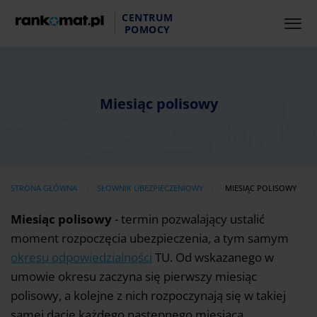
CENTRUM
POMOCY
Miesiąc polisowy
AKTUALNIE:
STRONA GŁÓWNA
SŁOWNIK UBEZPIECZENIOWY
MIESIĄC POLISOWY
Miesiąc polisowy
- termin pozwalający ustalić
moment rozpoczęcia ubezpieczenia, a tym samym
okresu odpowiedzialności
TU. Od wskazanego w
umowie okresu zaczyna się pierwszy miesiąc
polisowy, a kolejne z nich rozpoczynają się w takiej
samej dacie każdego następnego miesiąca