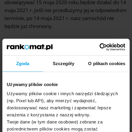
obowiązywać 15 maja 2020 roku będzie działać do 14
maja 2021 r. Jeśli nie przedłużymy jej w odpowiednim
terminie, po 14 maja 2021 r. nasz samochód nie
będzie już chroniony.
Oszczędź nawet 50% na polisie.
Zgoda
Szczegóły
O plikach cookies
Sprawdź, ile Ty możesz zaoszczędzić porównując
oferty w 7 minut.
Używamy plików cookie
PORÓWNAJ CENY
Używamy plików cookie i innych narzędzi śledzących
(np. Pixel lub API), aby mierzyć wydajność,
dostosowywać nasz marketing i zapewniać lepsze
wrażenia z korzystania z naszej witryny.
Twoje dane (w tym dane osobowe) zebrane za
Przykład praktyczny:
pośrednictwem plików cookies mogą zostać