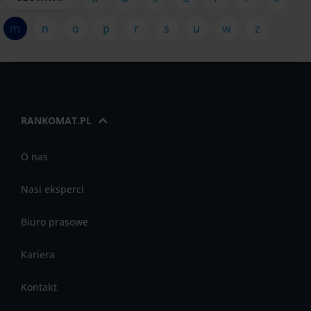
m
n
o
p
r
s
u
w
z
RANKOMAT.PL
O nas
Nasi eksperci
Biuro prasowe
Kariera
Kontakt