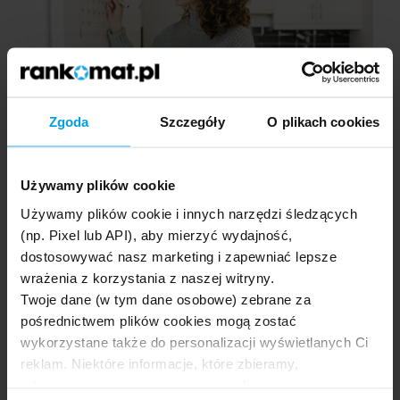
Zgoda
Szczegóły
O plikach cookies
17.12.2025
Używamy plików cookie
Jak długo jest ważna polisa na życie?
Używamy plików cookie i innych narzędzi śledzących
Czas trwania polisy na życie zależy od wybranego
(np. Pixel lub API), aby mierzyć wydajność,
rodzaju ubezpieczenia oraz indywidualnych potrzeb
dostosowywać nasz marketing i zapewniać lepsze
osoby ubezpieczonej. Ochrona może trwać zaledwie
wrażenia z korzystania z naszej witryny.
dwanaście miesięcy w …
Twoje dane (w tym dane osobowe) zebrane za
Czytaj więcej
pośrednictwem plików cookies mogą zostać
wykorzystane także do personalizacji wyświetlanych Ci
reklam. Niektóre informacje, które zbieramy,
udostępniamy również naszym mediom