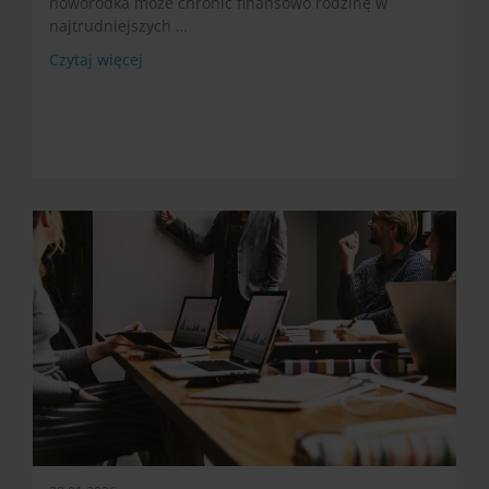
noworodka może chronić finansowo rodzinę w
najtrudniejszych …
Czytaj więcej