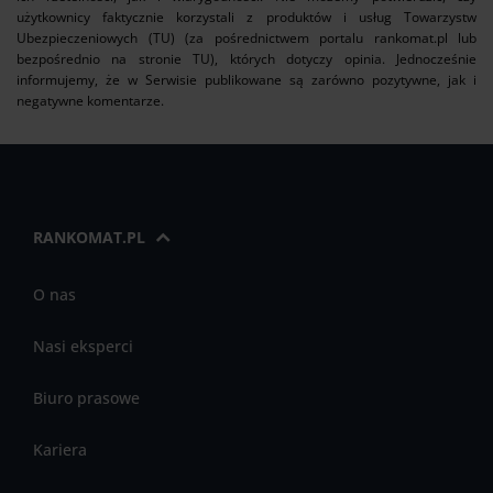
użytkownicy faktycznie korzystali z produktów i usług Towarzystw
Ubezpieczeniowych (TU) (za pośrednictwem portalu rankomat.pl lub
bezpośrednio na stronie TU), których dotyczy opinia. Jednocześnie
informujemy, że w Serwisie publikowane są zarówno pozytywne, jak i
negatywne komentarze.
RANKOMAT.PL
O nas
Nasi eksperci
Biuro prasowe
Kariera