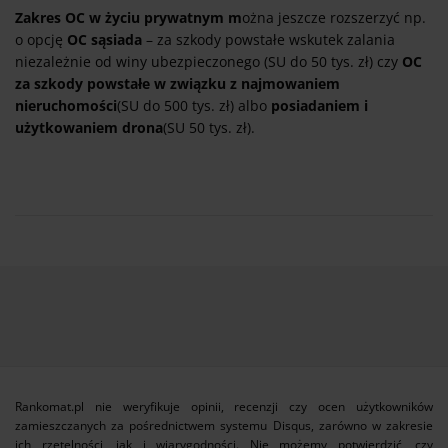
Zakres OC w życiu prywatnym
m
ożna jeszcze rozszerzyć np.
o opcję
OC sąsiada
– za szkody powstałe wskutek zalania
niezależnie od winy ubezpieczonego (SU do 50 tys. zł) czy
OC
za szkody powstałe w związku z najmowaniem
nieruchomości
(SU do 500 tys. zł) albo
posiadaniem i
użytkowaniem
drona
(SU 50 tys. zł).
Rankomat.pl nie weryfikuje opinii, recenzji czy ocen użytkowników
zamieszczanych za pośrednictwem systemu Disqus, zarówno w zakresie
ich rzetelności, jak i wiarygodności. Nie możemy potwierdzić, czy