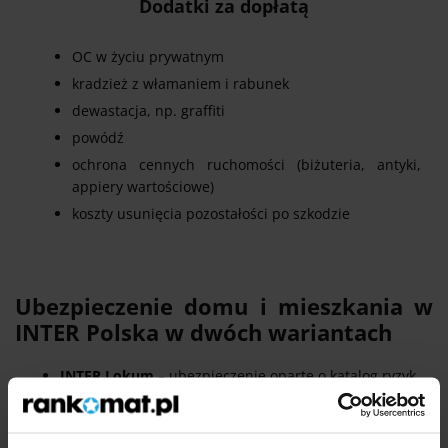
Dodatki za dopłatą
OC w życiu prywatnym
kradzież z włamaniem i rabunek
dewastacja, np. graffiti
powódź
ochrona cennych ruchomości (biżuteria, antyki,
appiery wartościowe)
koszty usunięcia pozostałości po szkodzie
Ubezpieczenie domu i mieszkania w
INTER Polska w dwóch wariantach
INTER Lokum
– ubezpieczenie oparte o katalog ryzyk
nazwanych. To znaczy, że ochrona ubezpieczeniowa
dotyczy tylko tych zdarzeń, które wymienione są w
dokumencie OWU (Ogólne Warunki Ubezpieczenia). W