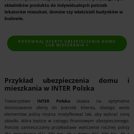
składników produktu do indywidualnych potrzeb
lokatorów mieszkań, domów czy właścicieli budynków w
budowie.
PORÓWNAJ OFERTY UBEZPIECZENIA DOMU
LUB MIESZKANIA »
Przykład ubezpieczenia domu i
mieszkania w INTER Polska
Towarzystwo
INTER Polska
stawia na optymalne
dostosowanie oferty do potrzeb Klienta, dlatego wiele
elementów polisy można modyfikować tak, aby wybrać cenę
składki, która będzie w zasięgu finansowym ubezpieczonego.
Poniżej zamieszczamy przykładowe wyliczenie rocznej polisy
dla mieszkania (SU 200 tys. zł) i domu (SU 400 tys. zł) z